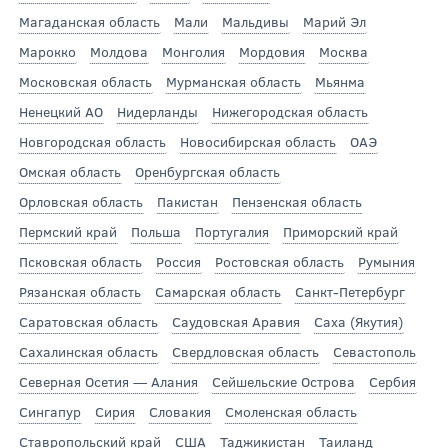
Магаданская область
Мали
Мальдивы
Марий Эл
Марокко
Молдова
Монголия
Мордовия
Москва
Московская область
Мурманская область
Мьянма
Ненецкий АО
Нидерланды
Нижегородская область
Новгородская область
Новосибирская область
ОАЭ
Омская область
Оренбургская область
Орловская область
Пакистан
Пензенская область
Пермский край
Польша
Португалия
Приморский край
Псковская область
Россия
Ростовская область
Румыния
Рязанская область
Самарская область
Санкт-Петербург
Саратовская область
Саудовская Аравия
Саха (Якутия)
Сахалинская область
Свердловская область
Севастополь
Северная Осетия — Алания
Сейшельские Острова
Сербия
Сингапур
Сирия
Словакия
Смоленская область
Ставропольский край
США
Таджикистан
Таиланд