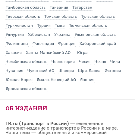
Тамбовская область
Танзания
Татарстан
Тверская область
Томская область
Тульская область
Туркменистан
Турция
Тыва
Тюменская область
Удмуртия
Узбекистан
Украина
Ульяновская область
Филиппины
Финляндия
Франция
Хабаровский край
Хакасия
Ханты-Мансийский АО — Югра
Челябинская область
Черногория
Чехия
Чечня
Чили
Чувашия
Чукотский АО
Швеция
Шри-Ланка
Эстония
Южная Корея
Ямало-Ненецкий АО
Япония
Ярославская область
ОБ ИЗДАНИИ
TR.ru (Транспорт в России)
— ежедневное
интернет-издание о транспорте в России и в мире.
Наши темы — общественный и коммерческий