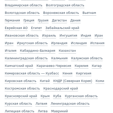
Владимирская область
Волгоградская область
Вологодская область
Воронежская область
Вьетнам
Германия
Греция
Грузия
Дагестан
Дания
Еврейская АО
Египет
Забайкальский край
Ивановская область
Израиль
Ингушетия
Индия
Ирак
Иран
Иркутская область
Ирландия
Исландия
Испания
Италия
Кабардино-Балкария
Казахстан
Калининградская область
Калмыкия
Калужская область
Камчатский край
Карачаево-Черкесия
Карелия
Катар
Кемеровская область — Кузбасс
Кения
Киргизия
Кировская область
Китай
КНДР (Северная Корея)
Коми
Костромская область
Краснодарский край
Красноярский край
Крым
Куба
Курганская область
Курская область
Латвия
Ленинградская область
Липецкая область
Литва
Маврикий