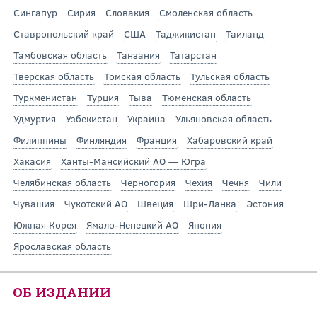
Сингапур
Сирия
Словакия
Смоленская область
Ставропольский край
США
Таджикистан
Таиланд
Тамбовская область
Танзания
Татарстан
Тверская область
Томская область
Тульская область
Туркменистан
Турция
Тыва
Тюменская область
Удмуртия
Узбекистан
Украина
Ульяновская область
Филиппины
Финляндия
Франция
Хабаровский край
Хакасия
Ханты-Мансийский АО — Югра
Челябинская область
Черногория
Чехия
Чечня
Чили
Чувашия
Чукотский АО
Швеция
Шри-Ланка
Эстония
Южная Корея
Ямало-Ненецкий АО
Япония
Ярославская область
ОБ ИЗДАНИИ