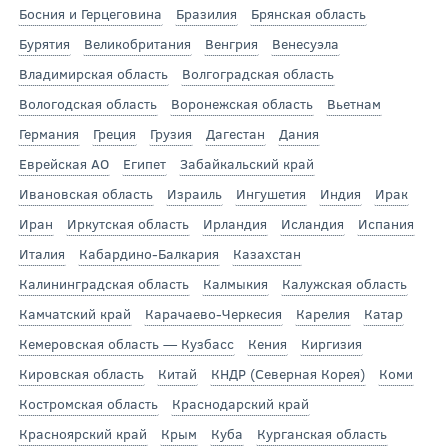
Босния и Герцеговина
Бразилия
Брянская область
Бурятия
Великобритания
Венгрия
Венесуэла
Владимирская область
Волгоградская область
Вологодская область
Воронежская область
Вьетнам
Германия
Греция
Грузия
Дагестан
Дания
Еврейская АО
Египет
Забайкальский край
Ивановская область
Израиль
Ингушетия
Индия
Ирак
Иран
Иркутская область
Ирландия
Исландия
Испания
Италия
Кабардино-Балкария
Казахстан
Калининградская область
Калмыкия
Калужская область
Камчатский край
Карачаево-Черкесия
Карелия
Катар
Кемеровская область — Кузбасс
Кения
Киргизия
Кировская область
Китай
КНДР (Северная Корея)
Коми
Костромская область
Краснодарский край
Красноярский край
Крым
Куба
Курганская область