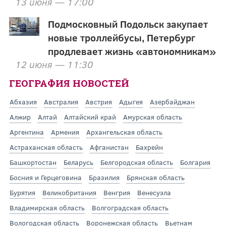
13 июня — 17:00
Подмосковный Подольск закупает
новые троллейбусы, Петербург
продлевает жизнь «автономникам»
12 июня — 11:30
ГЕОГРАФИЯ НОВОСТЕЙ
Абхазия
Австралия
Австрия
Адыгея
Азербайджан
Алжир
Алтай
Алтайский край
Амурская область
Аргентина
Армения
Архангельская область
Астраханская область
Афганистан
Бахрейн
Башкортостан
Беларусь
Белгородская область
Болгария
Босния и Герцеговина
Бразилия
Брянская область
Бурятия
Великобритания
Венгрия
Венесуэла
Владимирская область
Волгоградская область
Вологодская область
Воронежская область
Вьетнам