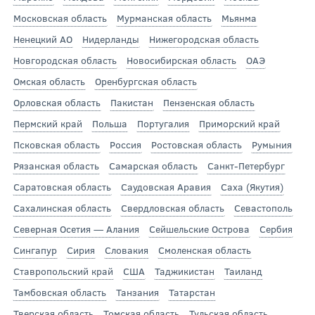
Московская область
Мурманская область
Мьянма
Ненецкий АО
Нидерланды
Нижегородская область
Новгородская область
Новосибирская область
ОАЭ
Омская область
Оренбургская область
Орловская область
Пакистан
Пензенская область
Пермский край
Польша
Португалия
Приморский край
Псковская область
Россия
Ростовская область
Румыния
Рязанская область
Самарская область
Санкт-Петербург
Саратовская область
Саудовская Аравия
Саха (Якутия)
Сахалинская область
Свердловская область
Севастополь
Северная Осетия — Алания
Сейшельские Острова
Сербия
Сингапур
Сирия
Словакия
Смоленская область
Ставропольский край
США
Таджикистан
Таиланд
Тамбовская область
Танзания
Татарстан
Тверская область
Томская область
Тульская область