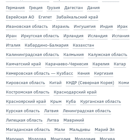
Германия
Греция
Грузия
Дагестан
Дания
Еврейская АО
Египет
Забайкальский край
Ивановская область
Израиль
Ингушетия
Индия
Ирак
Иран
Иркутская область
Ирландия
Исландия
Испания
Италия
Кабардино-Балкария
Казахстан
Калининградская область
Калмыкия
Калужская область
Камчатский край
Карачаево-Черкесия
Карелия
Катар
Кемеровская область — Кузбасс
Кения
Киргизия
Кировская область
Китай
КНДР (Северная Корея)
Коми
Костромская область
Краснодарский край
Красноярский край
Крым
Куба
Курганская область
Курская область
Латвия
Ленинградская область
Липецкая область
Литва
Маврикий
Магаданская область
Мали
Мальдивы
Марий Эл
Марокко
Молдова
Монголия
Мордовия
Москва