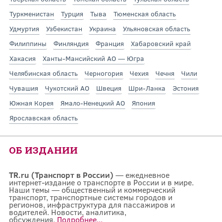
Туркменистан
Турция
Тыва
Тюменская область
Удмуртия
Узбекистан
Украина
Ульяновская область
Филиппины
Финляндия
Франция
Хабаровский край
Хакасия
Ханты-Мансийский АО — Югра
Челябинская область
Черногория
Чехия
Чечня
Чили
Чувашия
Чукотский АО
Швеция
Шри-Ланка
Эстония
Южная Корея
Ямало-Ненецкий АО
Япония
Ярославская область
ОБ ИЗДАНИИ
TR.ru (Транспорт в России)
— ежедневное
интернет-издание о транспорте в России и в мире.
Наши темы — общественный и коммерческий
транспорт, транспортные системы городов и
регионов, инфраструктура для пассажиров и
водителей. Новости, аналитика,
обсуждения.
Подробнее...