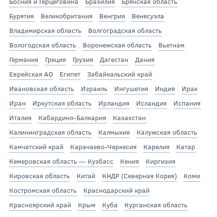
Босния и Герцеговина
Бразилия
Брянская область
Бурятия
Великобритания
Венгрия
Венесуэла
Владимирская область
Волгоградская область
Вологодская область
Воронежская область
Вьетнам
Германия
Греция
Грузия
Дагестан
Дания
Еврейская АО
Египет
Забайкальский край
Ивановская область
Израиль
Ингушетия
Индия
Ирак
Иран
Иркутская область
Ирландия
Исландия
Испания
Италия
Кабардино-Балкария
Казахстан
Калининградская область
Калмыкия
Калужская область
Камчатский край
Карачаево-Черкесия
Карелия
Катар
Кемеровская область — Кузбасс
Кения
Киргизия
Кировская область
Китай
КНДР (Северная Корея)
Коми
Костромская область
Краснодарский край
Красноярский край
Крым
Куба
Курганская область