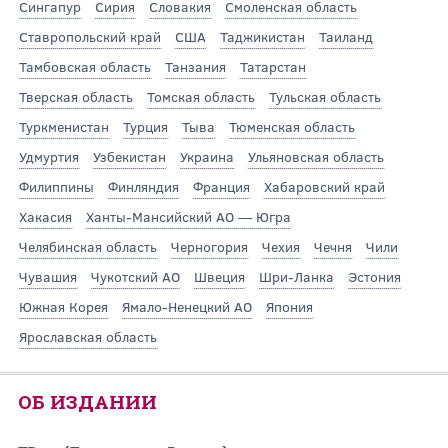
Сингапур
Сирия
Словакия
Смоленская область
Ставропольский край
США
Таджикистан
Таиланд
Тамбовская область
Танзания
Татарстан
Тверская область
Томская область
Тульская область
Туркменистан
Турция
Тыва
Тюменская область
Удмуртия
Узбекистан
Украина
Ульяновская область
Филиппины
Финляндия
Франция
Хабаровский край
Хакасия
Ханты-Мансийский АО — Югра
Челябинская область
Черногория
Чехия
Чечня
Чили
Чувашия
Чукотский АО
Швеция
Шри-Ланка
Эстония
Южная Корея
Ямало-Ненецкий АО
Япония
Ярославская область
ОБ ИЗДАНИИ