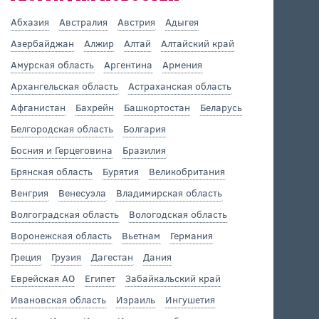
Абхазия
Австралия
Австрия
Адыгея
Азербайджан
Алжир
Алтай
Алтайский край
Амурская область
Аргентина
Армения
Архангельская область
Астраханская область
Афганистан
Бахрейн
Башкортостан
Беларусь
Белгородская область
Болгария
Босния и Герцеговина
Бразилия
Брянская область
Бурятия
Великобритания
Венгрия
Венесуэла
Владимирская область
Волгоградская область
Вологодская область
Воронежская область
Вьетнам
Германия
Греция
Грузия
Дагестан
Дания
Еврейская АО
Египет
Забайкальский край
Ивановская область
Израиль
Ингушетия