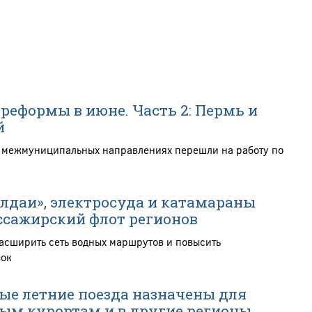
реформы в июне. Часть 2: Пермь и
й
а межмуниципальных направлениях перешли на работу по
алдаи», электросуда и катамараны
сажирский флот регионов
расширить сеть водных маршрутов и повысить
зок
е летние поезда назначены для
ым курортам и в другие регионы