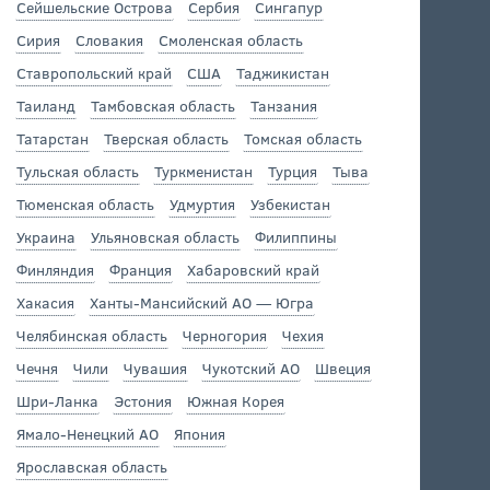
Сейшельские Острова
Сербия
Сингапур
Сирия
Словакия
Смоленская область
Ставропольский край
США
Таджикистан
Таиланд
Тамбовская область
Танзания
Татарстан
Тверская область
Томская область
Тульская область
Туркменистан
Турция
Тыва
Тюменская область
Удмуртия
Узбекистан
Украина
Ульяновская область
Филиппины
Финляндия
Франция
Хабаровский край
Хакасия
Ханты-Мансийский АО — Югра
Челябинская область
Черногория
Чехия
Чечня
Чили
Чувашия
Чукотский АО
Швеция
Шри-Ланка
Эстония
Южная Корея
Ямало-Ненецкий АО
Япония
Ярославская область