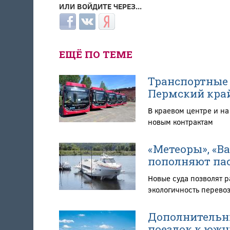
ИЛИ ВОЙДИТЕ ЧЕРЕЗ...
Login with Facebook
Login with ВКонтакте
Login with Яндекс
ЕЩЁ ПО ТЕМЕ
Транспортные 
Пермский кра
В краевом центре и н
новым контрактам
«Метеоры», «В
пополняют пас
Новые суда позволят 
экологичность перево
Дополнительны
поездок к южн