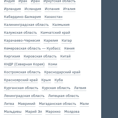
Индия
Ирак
Иран
Иркутская область
Ирландия
Исландия
Испания
Италия
Кабардино-Балкария
Казахстан
Калининградская область
Калмыкия
Калужская область
Камчатский край
Карачаево-Черкесия
Карелия
Катар
Кемеровская область — Кузбасс
Кения
Киргизия
Кировская область
Китай
КНДР (Северная Корея)
Коми
Костромская область
Краснодарский край
Красноярский край
Крым
Куба
Курганская область
Курская область
Латвия
Ленинградская область
Липецкая область
Литва
Маврикий
Магаданская область
Мали
Мальдивы
Марий Эл
Марокко
Молдова