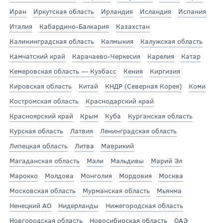
Иран
Иркутская область
Ирландия
Исландия
Испания
Италия
Кабардино-Балкария
Казахстан
Калининградская область
Калмыкия
Калужская область
Камчатский край
Карачаево-Черкесия
Карелия
Катар
Кемеровская область — Кузбасс
Кения
Киргизия
Кировская область
Китай
КНДР (Северная Корея)
Коми
Костромская область
Краснодарский край
Красноярский край
Крым
Куба
Курганская область
Курская область
Латвия
Ленинградская область
Липецкая область
Литва
Маврикий
Магаданская область
Мали
Мальдивы
Марий Эл
Марокко
Молдова
Монголия
Мордовия
Москва
Московская область
Мурманская область
Мьянма
Ненецкий АО
Нидерланды
Нижегородская область
Новгородская область
Новосибирская область
ОАЭ