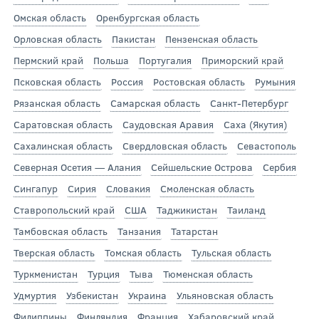
Омская область
Оренбургская область
Орловская область
Пакистан
Пензенская область
Пермский край
Польша
Португалия
Приморский край
Псковская область
Россия
Ростовская область
Румыния
Рязанская область
Самарская область
Санкт-Петербург
Саратовская область
Саудовская Аравия
Саха (Якутия)
Сахалинская область
Свердловская область
Севастополь
Северная Осетия — Алания
Сейшельские Острова
Сербия
Сингапур
Сирия
Словакия
Смоленская область
Ставропольский край
США
Таджикистан
Таиланд
Тамбовская область
Танзания
Татарстан
Тверская область
Томская область
Тульская область
Туркменистан
Турция
Тыва
Тюменская область
Удмуртия
Узбекистан
Украина
Ульяновская область
Филиппины
Финляндия
Франция
Хабаровский край