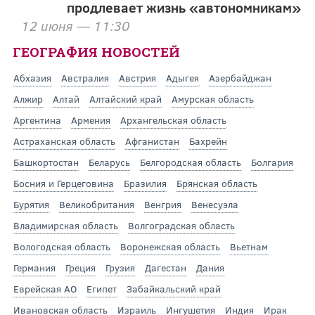
продлевает жизнь «автономникам»
12 июня — 11:30
ГЕОГРАФИЯ НОВОСТЕЙ
Абхазия
Австралия
Австрия
Адыгея
Азербайджан
Алжир
Алтай
Алтайский край
Амурская область
Аргентина
Армения
Архангельская область
Астраханская область
Афганистан
Бахрейн
Башкортостан
Беларусь
Белгородская область
Болгария
Босния и Герцеговина
Бразилия
Брянская область
Бурятия
Великобритания
Венгрия
Венесуэла
Владимирская область
Волгоградская область
Вологодская область
Воронежская область
Вьетнам
Германия
Греция
Грузия
Дагестан
Дания
Еврейская АО
Египет
Забайкальский край
Ивановская область
Израиль
Ингушетия
Индия
Ирак