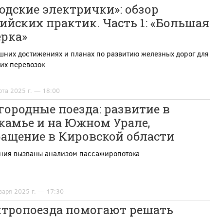
одские электрички»: обзор
ийских практик. Часть 1: «Большая
ёрка»
шних достижениях и планах по развитию железных дорог для
их перевозок
рта 2025 г. — 18:00
ородные поезда: развитие в
камье и на Южном Урале,
ращение в Кировской области
ния вызваны анализом пассажиропотока
варя 2025 г. — 17:30
ктропоезда помогают решать