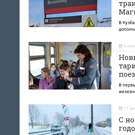
тра
Маг
В Кузба
дополн
4 янв
Новы
тар
пое
В перв
железн
17 де
С н
годо