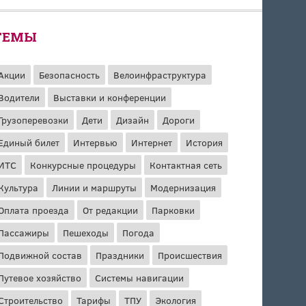
ТЕМЫ
Акции
Безопасность
Велоинфраструктура
Водители
Выставки и конференции
Грузоперевозки
Дети
Дизайн
Дороги
Единый билет
Интервью
Интернет
История
ИТС
Конкурсные процедуры
Контактная сеть
Культура
Линии и маршруты
Модернизация
Оплата проезда
От редакции
Парковки
Пассажиры
Пешеходы
Погода
Подвижной состав
Праздники
Происшествия
Путевое хозяйство
Системы навигации
Строительство
Тарифы
ТПУ
Экология