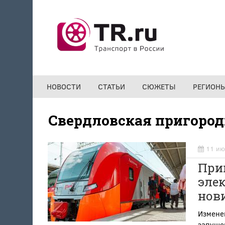
Перейти к основному содержанию
НОВОСТИ
СТАТЬИ
СЮЖЕТЫ
РЕГИОН
Свердловская пригоро
11 ию
Приг
элек
нови
Измене
запуще