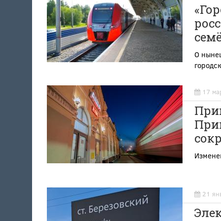
«Гор
росс
сем
О ныне
городск
17 ма
Приг
При
сок
Измене
21 ян
Эле