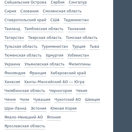
Сейшельские Острова
Сербия
Сингапур
Сирия
Словакия
Смоленская область
Ставропольский край
США
Таджикистан
Таиланд
Тамбовская область
Танзания
Татарстан
Тверская область
Томская область
Тульская область
Туркменистан
Турция
Тыва
Тюменская область
Удмуртия
Узбекистан
Украина
Ульяновская область
Филиппины
Финляндия
Франция
Хабаровский край
Хакасия
Ханты-Мансийский АО — Югра
Челябинская область
Черногория
Чехия
Чечня
Чили
Чувашия
Чукотский АО
Швеция
Шри-Ланка
Эстония
Южная Корея
Ямало-Ненецкий АО
Япония
Ярославская область