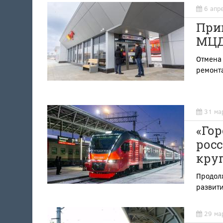
6 апр
При
МЦД,
Отмена
ремонт
31 ма
«Гор
росс
кру
Продол
развити
29 ма