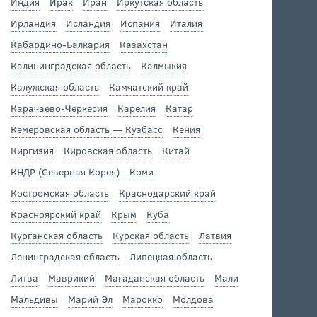
Индия
Ирак
Иран
Иркутская область
Ирландия
Исландия
Испания
Италия
Кабардино-Балкария
Казахстан
Калининградская область
Калмыкия
Калужская область
Камчатский край
Карачаево-Черкесия
Карелия
Катар
Кемеровская область — Кузбасс
Кения
Киргизия
Кировская область
Китай
КНДР (Северная Корея)
Коми
Костромская область
Краснодарский край
Красноярский край
Крым
Куба
Курганская область
Курская область
Латвия
Ленинградская область
Липецкая область
Литва
Маврикий
Магаданская область
Мали
Мальдивы
Марий Эл
Марокко
Молдова