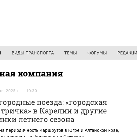
Ы
ВИДЫ ТРАНСПОРТА
ТЕМЫ
ФОРУМЫ
РЕДАКЦ
дная компания
ня 2025 г. — 10:30
ородные поезда: «городская
тричка» в Карелии и другие
нки летнего сезона
на периодичность маршрутов в Югре и Алтайском крае,
ны маршруты в Карелии и на Сахалине