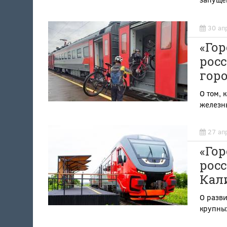
30 ап
«Гор
росс
горо
О том, 
железны
27 ап
«Гор
росс
Кал
О разв
крупных