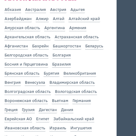
Абхазия
Австралия
Австрия
Адыгея
Азербайджан
Алжир
Алтай
Алтайский край
Амурская область
Аргентина
Армения
Архангельская область
Астраханская область
Афганистан
Бахрейн
Башкортостан
Беларусь
Белгородская область
Болгария
Босния и Герцеговина
Бразилия
Брянская область
Бурятия
Великобритания
Венгрия
Венесуэла
Владимирская область
Волгоградская область
Вологодская область
Воронежская область
Вьетнам
Германия
Греция
Грузия
Дагестан
Дания
Еврейская АО
Египет
Забайкальский край
Ивановская область
Израиль
Ингушетия