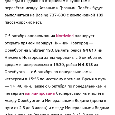
дважды в неделю по вторникам и субботам к
перелётам между Казанью и Грозным. Полёты будут
выполняться на Boeing 737-800 с компоновкой 189
пассажирских мест.
С 5 октября авиакомпания
Nordwind
планирует
открыть прямой маршрут Нижний Новгород —
Оренбург на Embraer 190. Вылеты рейса
N
4
817
из
Нижнего Новгорода запланированы с 5 октября по
средам и воскресеньям в 19:30, рейса
N
4 818
из
Оренбурга — с 6 октября по понедельникам и
четвергам в 15:55 по местному времени. Время в пути
— 1 ч. 40 мин. Также с 6 октября по понедельникам и
четвергам
запланированы
беспересадочные полёты
между Оренбургом и Минеральными Водами (время в
пути от 2,5 до 3 часов) и между Минеральными Водами
и Ульяновском (время в пути около 3 ч.). В летнее