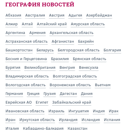
ГЕОГРАФИЯ НОВОСТЕЙ
Абхазия
Австралия
Австрия
Адыгея
Азербайджан
Алжир
Алтай
Алтайский край
Амурская область
Аргентина
Армения
Архангельская область
Астраханская область
Афганистан
Бахрейн
Башкортостан
Беларусь
Белгородская область
Болгария
Босния и Герцеговина
Бразилия
Брянская область
Бурятия
Великобритания
Венгрия
Венесуэла
Владимирская область
Волгоградская область
Вологодская область
Воронежская область
Вьетнам
Германия
Греция
Грузия
Дагестан
Дания
Еврейская АО
Египет
Забайкальский край
Ивановская область
Израиль
Ингушетия
Индия
Ирак
Иран
Иркутская область
Ирландия
Исландия
Испания
Италия
Кабардино-Балкария
Казахстан