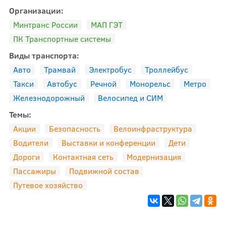
Организации:
Минтранс России
МАП ГЭТ
ПК Транспортные системы
Виды транспорта:
Авто
Трамвай
Электробус
Троллейбус
Такси
Автобус
Речной
Монорельс
Метро
Железнодорожный
Велосипед и СИМ
Темы:
Акции
Безопасность
Велоинфраструктура
Водители
Выставки и конференции
Дети
Дороги
Контактная сеть
Модернизация
Пассажиры
Подвижной состав
Путевое хозяйство