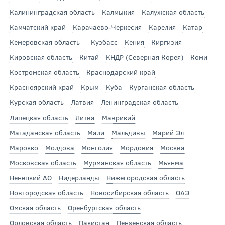
Калининградская область
Калмыкия
Калужская область
Камчатский край
Карачаево-Черкесия
Карелия
Катар
Кемеровская область — Кузбасс
Кения
Киргизия
Кировская область
Китай
КНДР (Северная Корея)
Коми
Костромская область
Краснодарский край
Красноярский край
Крым
Куба
Курганская область
Курская область
Латвия
Ленинградская область
Липецкая область
Литва
Маврикий
Магаданская область
Мали
Мальдивы
Марий Эл
Марокко
Молдова
Монголия
Мордовия
Москва
Московская область
Мурманская область
Мьянма
Ненецкий АО
Нидерланды
Нижегородская область
Новгородская область
Новосибирская область
ОАЭ
Омская область
Оренбургская область
Орловская область
Пакистан
Пензенская область