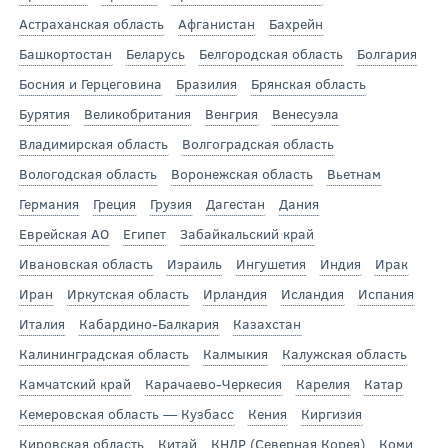
Астраханская область
Афганистан
Бахрейн
Башкортостан
Беларусь
Белгородская область
Болгария
Босния и Герцеговина
Бразилия
Брянская область
Бурятия
Великобритания
Венгрия
Венесуэла
Владимирская область
Волгоградская область
Вологодская область
Воронежская область
Вьетнам
Германия
Греция
Грузия
Дагестан
Дания
Еврейская АО
Египет
Забайкальский край
Ивановская область
Израиль
Ингушетия
Индия
Ирак
Иран
Иркутская область
Ирландия
Исландия
Испания
Италия
Кабардино-Балкария
Казахстан
Калининградская область
Калмыкия
Калужская область
Камчатский край
Карачаево-Черкесия
Карелия
Катар
Кемеровская область — Кузбасс
Кения
Киргизия
Кировская область
Китай
КНДР (Северная Корея)
Коми