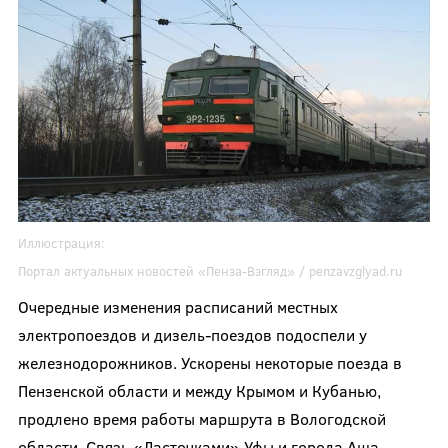
Иллюстрация:
Портал актуальных новостей «Пенза-Взгляд» / penzavzglyad.ru
Очередные изменения расписаний местных
электропоездов и дизель-поездов подоспели у
железнодорожников. Ускорены некоторые поезда в
Пензенской области и между Крымом и Кубанью,
продлено время работы маршрута в Вологодской
области. Связь «Ласточками» Уфы и города Аша