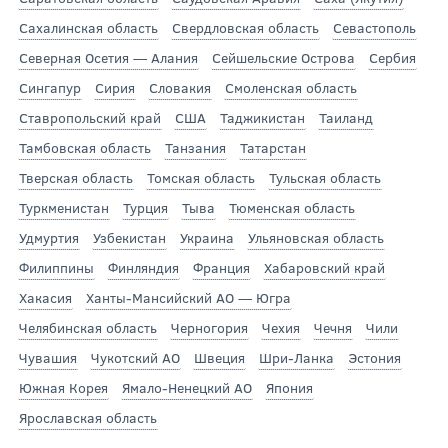
Сахалинская область
Свердловская область
Севастополь
Северная Осетия — Алания
Сейшельские Острова
Сербия
Сингапур
Сирия
Словакия
Смоленская область
Ставропольский край
США
Таджикистан
Таиланд
Тамбовская область
Танзания
Татарстан
Тверская область
Томская область
Тульская область
Туркменистан
Турция
Тыва
Тюменская область
Удмуртия
Узбекистан
Украина
Ульяновская область
Филиппины
Финляндия
Франция
Хабаровский край
Хакасия
Ханты-Мансийский АО — Югра
Челябинская область
Черногория
Чехия
Чечня
Чили
Чувашия
Чукотский АО
Швеция
Шри-Ланка
Эстония
Южная Корея
Ямало-Ненецкий АО
Япония
Ярославская область