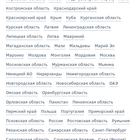
Костромская область
Краснодарский край
Красноярский край
Крым
Куба
Курганская область
Курская область
Латвия
Ленинградская область
Липецкая область
Литва
Маврикий
Магаданская область
Мали
Мальдивы
Марий Эл
Марокко
Молдова
Монголия
Мордовия
Москва
Московская область
Мурманская область
Мьянма
Ненецкий АО
Нидерланды
Нижегородская область
Новгородская область
Новосибирская область
ОАЭ
Омская область
Оренбургская область
Орловская область
Пакистан
Пензенская область
Пермский край
Польша
Португалия
Приморский край
Псковская область
Россия
Ростовская область
Румыния
Рязанская область
Самарская область
Санкт-Петербург
Саратовская область
Саудовская Аравия
Саха (Якутия)