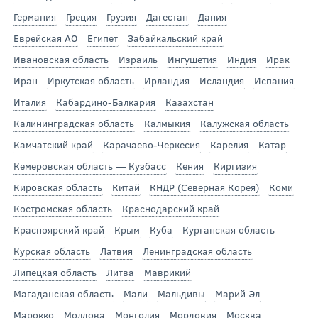
Германия
Греция
Грузия
Дагестан
Дания
Еврейская АО
Египет
Забайкальский край
Ивановская область
Израиль
Ингушетия
Индия
Ирак
Иран
Иркутская область
Ирландия
Исландия
Испания
Италия
Кабардино-Балкария
Казахстан
Калининградская область
Калмыкия
Калужская область
Камчатский край
Карачаево-Черкесия
Карелия
Катар
Кемеровская область — Кузбасс
Кения
Киргизия
Кировская область
Китай
КНДР (Северная Корея)
Коми
Костромская область
Краснодарский край
Красноярский край
Крым
Куба
Курганская область
Курская область
Латвия
Ленинградская область
Липецкая область
Литва
Маврикий
Магаданская область
Мали
Мальдивы
Марий Эл
Марокко
Молдова
Монголия
Мордовия
Москва