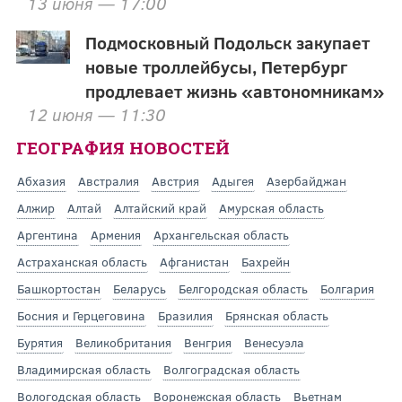
13 июня — 17:00
Подмосковный Подольск закупает
новые троллейбусы, Петербург
продлевает жизнь «автономникам»
12 июня — 11:30
ГЕОГРАФИЯ НОВОСТЕЙ
Абхазия
Австралия
Австрия
Адыгея
Азербайджан
Алжир
Алтай
Алтайский край
Амурская область
Аргентина
Армения
Архангельская область
Астраханская область
Афганистан
Бахрейн
Башкортостан
Беларусь
Белгородская область
Болгария
Босния и Герцеговина
Бразилия
Брянская область
Бурятия
Великобритания
Венгрия
Венесуэла
Владимирская область
Волгоградская область
Вологодская область
Воронежская область
Вьетнам