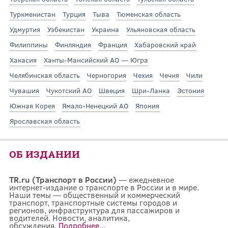
Туркменистан
Турция
Тыва
Тюменская область
Удмуртия
Узбекистан
Украина
Ульяновская область
Филиппины
Финляндия
Франция
Хабаровский край
Хакасия
Ханты-Мансийский АО — Югра
Челябинская область
Черногория
Чехия
Чечня
Чили
Чувашия
Чукотский АО
Швеция
Шри-Ланка
Эстония
Южная Корея
Ямало-Ненецкий АО
Япония
Ярославская область
ОБ ИЗДАНИИ
TR.ru (Транспорт в России)
— ежедневное
интернет-издание о транспорте в России и в мире.
Наши темы — общественный и коммерческий
транспорт, транспортные системы городов и
регионов, инфраструктура для пассажиров и
водителей. Новости, аналитика,
обсуждения.
Подробнее...