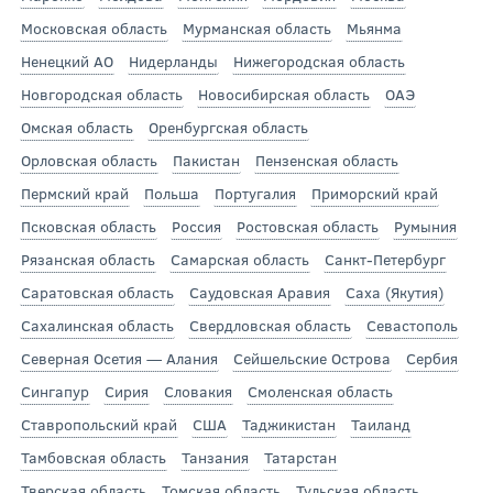
Московская область
Мурманская область
Мьянма
Ненецкий АО
Нидерланды
Нижегородская область
Новгородская область
Новосибирская область
ОАЭ
Омская область
Оренбургская область
Орловская область
Пакистан
Пензенская область
Пермский край
Польша
Португалия
Приморский край
Псковская область
Россия
Ростовская область
Румыния
Рязанская область
Самарская область
Санкт-Петербург
Саратовская область
Саудовская Аравия
Саха (Якутия)
Сахалинская область
Свердловская область
Севастополь
Северная Осетия — Алания
Сейшельские Острова
Сербия
Сингапур
Сирия
Словакия
Смоленская область
Ставропольский край
США
Таджикистан
Таиланд
Тамбовская область
Танзания
Татарстан
Тверская область
Томская область
Тульская область