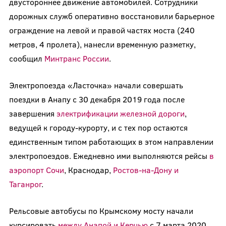
двустороннее движение автомобилей. Сотрудники
дорожных служб оперативно восстановили барьерное
ограждение на левой и правой частях моста (240
метров, 4 пролета), нанесли временную разметку,
сообщил
Минтранс России
.
Электропоезда «Ласточка» начали совершать
поездки в Анапу с 30 декабря 2019 года после
завершения
электрификации железной дороги
,
ведущей к городу-курорту, и с тех пор остаются
единственным типом работающих в этом направлении
электропоездов. Ежедневно ими выполняются рейсы
в
аэропорт Сочи
, Краснодар,
Ростов-на-Дону и
Таганрог
.
Рельсовые автобусы по Крымскому мосту начали
курсировать
между Анапой и Керчью
с 7 марта 2020