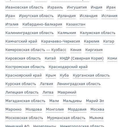
Ивановская область
Израиль
Ингушетия
Индия
Ирак
Иран
Иркутская область
Ирландия
Исландия
Испания
Италия
Кабардино-Балкария
Казахстан
Калининградская область
Калмыкия
Калужская область
Камчатский край
Карачаево-Черкесия
Карелия
Катар
Кемеровская область — Кузбасс
Кения
Киргизия
Кировская область
Китай
КНДР (Северная Корея)
Коми
Костромская область
Краснодарский край
Красноярский край
Крым
Куба
Курганская область
Курская область
Латвия
Ленинградская область
Липецкая область
Литва
Маврикий
Магаданская область
Мали
Мальдивы
Марий Эл
Марокко
Молдова
Монголия
Мордовия
Москва
Московская область
Мурманская область
Мьянма
Ненецкий АО
Нидерланды
Нижегородская область