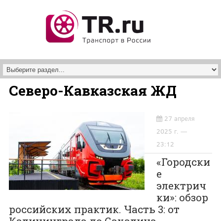
Перейти к основному содержанию
Северо-Кавказская ЖД
27 апреля
2025 г. —
23:12
«Городски
е
электрич
ки»: обзор
российских практик. Часть 3: от