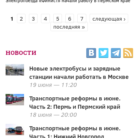
Электропоезда «Финист» начали работу в Пермском крае
1
2
3
4
5
6
7
следующая ›
СТРАНИЦЫ
последняя »
НОВОСТИ
Новые электробусы и зарядные
станции начали работать в Москве
19 июня — 11:20
Транспортные реформы в июне.
Часть 2: Пермь и Пермский край
18 июня — 20:00
Транспортные реформы в июне.
Часть 1: Нижний Новгород