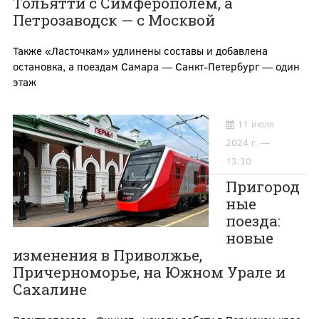
Тольятти с Симферополем, а
Петрозаводск — с Москвой
Также «Ласточкам» удлинены составы и добавлена
остановка, а поездам Самара — Санкт-Петербург — один
этаж
11 июля
2024 г. —
13:30
Пригород
ные
поезда:
новые
изменения в Приволжье,
Причерноморье, на Южном Урале и
Сахалине