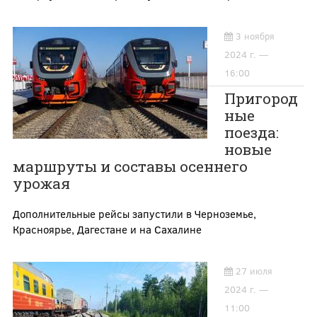
3 ноября
2024 г. —
16:00
Пригород
ные
поезда:
новые
маршруты и составы осеннего
урожая
Дополнительные рейсы запустили в Черноземье,
Красноярье, Дагестане и на Сахалине
27 июля
2024 г. —
11:00