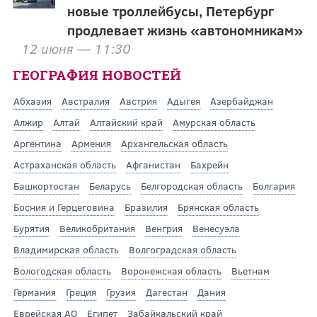
новые троллейбусы, Петербург
продлевает жизнь «автономникам»
12 июня — 11:30
ГЕОГРАФИЯ НОВОСТЕЙ
Абхазия
Австралия
Австрия
Адыгея
Азербайджан
Алжир
Алтай
Алтайский край
Амурская область
Аргентина
Армения
Архангельская область
Астраханская область
Афганистан
Бахрейн
Башкортостан
Беларусь
Белгородская область
Болгария
Босния и Герцеговина
Бразилия
Брянская область
Бурятия
Великобритания
Венгрия
Венесуэла
Владимирская область
Волгоградская область
Вологодская область
Воронежская область
Вьетнам
Германия
Греция
Грузия
Дагестан
Дания
Еврейская АО
Египет
Забайкальский край