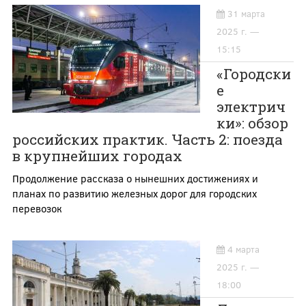
31 марта
2025 г. —
15:15
«Городски
е
электрич
ки»: обзор
российских практик. Часть 2: поезда
в крупнейших городах
Продолжение рассказа о нынешних достижениях и
планах по развитию железных дорог для городских
перевозок
4 марта
2025 г. —
18:00