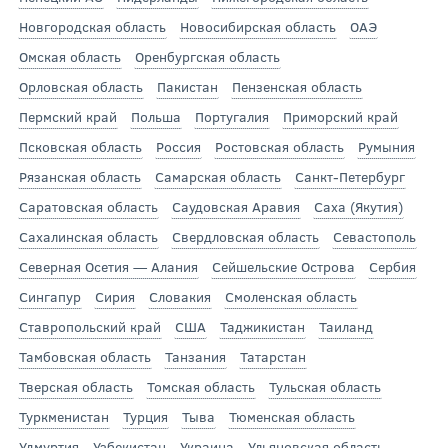
Новгородская область
Новосибирская область
ОАЭ
Омская область
Оренбургская область
Орловская область
Пакистан
Пензенская область
Пермский край
Польша
Португалия
Приморский край
Псковская область
Россия
Ростовская область
Румыния
Рязанская область
Самарская область
Санкт-Петербург
Саратовская область
Саудовская Аравия
Саха (Якутия)
Сахалинская область
Свердловская область
Севастополь
Северная Осетия — Алания
Сейшельские Острова
Сербия
Сингапур
Сирия
Словакия
Смоленская область
Ставропольский край
США
Таджикистан
Таиланд
Тамбовская область
Танзания
Татарстан
Тверская область
Томская область
Тульская область
Туркменистан
Турция
Тыва
Тюменская область
Удмуртия
Узбекистан
Украина
Ульяновская область