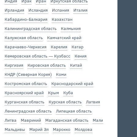
Индия
Ирак
Иран
Иркутская область
Ирландия
Исландия
Испания
Италия
Кабардино-Балкария
Казахстан
Калининградская область
Калмыкия
Калужская область
Камчатский край
Карачаево-Черкесия
Карелия
Катар
Кемеровская область — Кузбасс
Кения
Киргизия
Кировская область
Китай
КНДР (Северная Корея)
Коми
Костромская область
Краснодарский край
Красноярский край
Крым
Куба
Курганская область
Курская область
Латвия
Ленинградская область
Липецкая область
Литва
Маврикий
Магаданская область
Мали
Мальдивы
Марий Эл
Марокко
Молдова