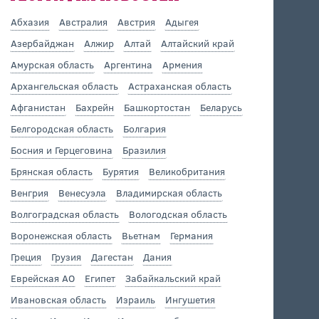
Абхазия
Австралия
Австрия
Адыгея
Азербайджан
Алжир
Алтай
Алтайский край
Амурская область
Аргентина
Армения
Архангельская область
Астраханская область
Афганистан
Бахрейн
Башкортостан
Беларусь
Белгородская область
Болгария
Босния и Герцеговина
Бразилия
Брянская область
Бурятия
Великобритания
Венгрия
Венесуэла
Владимирская область
Волгоградская область
Вологодская область
Воронежская область
Вьетнам
Германия
Греция
Грузия
Дагестан
Дания
Еврейская АО
Египет
Забайкальский край
Ивановская область
Израиль
Ингушетия