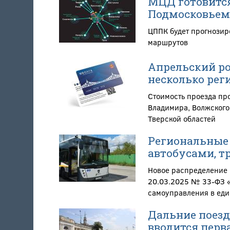
МЦД готовится
Подмосковьем
ЦППК будет прогнозир
маршрутов
Апрельский ро
несколько рег
Стоимость проезда пр
Владимира, Волжского
Тверской областей
Региональные 
автобусами, т
Новое распределение 
20.03.2025 № 33-ФЗ «
самоуправления в еди
Дальние поезд
вводится перв