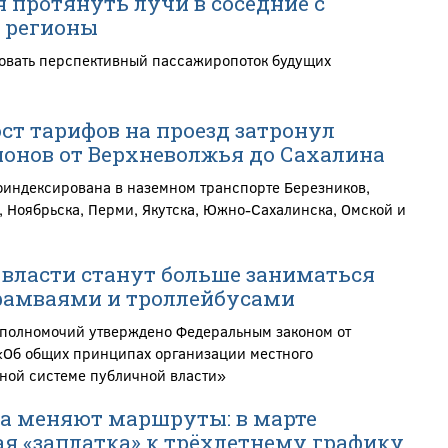
 протянуть лучи в соседние с
 регионы
овать перспективный пассажиропоток будущих
ст тарифов на проезд затронул
ионов от Верхневолжья до Сахалина
оиндексирована в наземном транспорте Березников,
, Ноябрьска, Перми, Якутска, Южно-Сахалинска, Омской и
власти станут больше заниматься
рамваями и троллейбусами
полномочий утверждено Федеральным законом от
Об общих принципах организации местного
ной системе публичной власти»
а меняют маршруты: в марте
ая «заплатка» к трёхлетнему графику