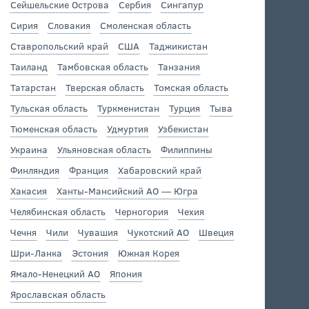
Сейшельские Острова
Сербия
Сингапур
Сирия
Словакия
Смоленская область
Ставропольский край
США
Таджикистан
Таиланд
Тамбовская область
Танзания
Татарстан
Тверская область
Томская область
Тульская область
Туркменистан
Турция
Тыва
Тюменская область
Удмуртия
Узбекистан
Украина
Ульяновская область
Филиппины
Финляндия
Франция
Хабаровский край
Хакасия
Ханты-Мансийский АО — Югра
Челябинская область
Черногория
Чехия
Чечня
Чили
Чувашия
Чукотский АО
Швеция
Шри-Ланка
Эстония
Южная Корея
Ямало-Ненецкий АО
Япония
Ярославская область