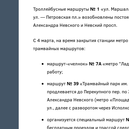
Троллейбусные маршруты
№ 1
«ул. Маршала
ул. — Петровская пл.» возобновлены постоя
Александра Невского и Невский просп.
С 4 марта, на время закрытия станции метр
трамвайных маршрутов:
маршрут-«челнок»
№ 7А
«метро "Лад
работу;
маршрут
№ 39
«Трамвайный парк им.
продлевается до Перекупного пер. по 
Александра Невского (метро «Площадь
ул., далее с разворотом через Исполко
организуется специальный маршрут
№
бесплатным проездом и трассой следо