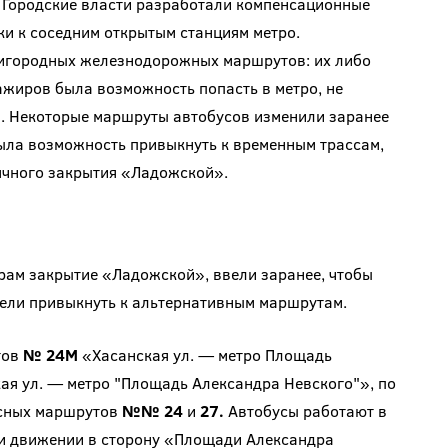
 Городские власти разработали компенсационные
и к соседним открытым станциям метро.
игородных железнодорожных маршрутов: их либо
сажиров была возможность попасть в метро, не
. Некоторые маршруты автобусов изменили заранее
была возможность привыкнуть к временным трассам,
ячного закрытия «Ладожской».
ам закрытие «Ладожской», ввели заранее, чтобы
пели привыкнуть к альтернативным маршрутам.
тов
№ 24М
«Хасанская ул. — метро Площадь
ая ул. — метро "Площадь Александра Невского"», по
усных маршрутов
№№ 24
и
27.
Автобусы работают в
При движении в сторону «Площади Александра