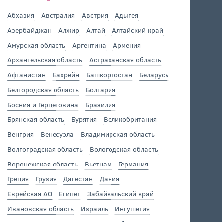
Абхазия
Австралия
Австрия
Адыгея
Азербайджан
Алжир
Алтай
Алтайский край
Амурская область
Аргентина
Армения
Архангельская область
Астраханская область
Афганистан
Бахрейн
Башкортостан
Беларусь
Белгородская область
Болгария
Босния и Герцеговина
Бразилия
Брянская область
Бурятия
Великобритания
Венгрия
Венесуэла
Владимирская область
Волгоградская область
Вологодская область
Воронежская область
Вьетнам
Германия
Греция
Грузия
Дагестан
Дания
Еврейская АО
Египет
Забайкальский край
Ивановская область
Израиль
Ингушетия