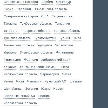
Сейшельские Острова
Сербия
Сингапур
Сирия
Словакия
Смоленская область
Ставропольский край
США
Таджикистан
Таиланд
Тамбовская область
Танзания
Татарстан
Тверская область
Томская область
Тульская область
Туркменистан
Турция
Тыва
Тюменская область
Удмуртия
Узбекистан
Украина
Ульяновская область
Филиппины
Финляндия
Франция
Хабаровский край
Хакасия
Ханты-Мансийский АО — Югра
Челябинская область
Черногория
Чехия
Чечня
Чили
Чувашия
Чукотский АО
Швеция
Шри-Ланка
Эстония
Южная Корея
Ямало-Ненецкий АО
Япония
Ярославская область