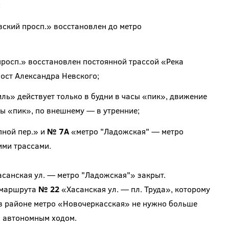
;
кий просп.» восстановлен до метро
росп.» восстановлен постоянной трассой «Река
ост Александра Невского;
ь» действует только в будни в часы «пик», движение
сы «пик», по внешнему — в утренние;
ной пер.» и
№ 7А
«метро "Ладожская" — метро
ми трассами.
санская ул. — метро "Ладожская"» закрыт.
 маршрута
№ 22
«Хасанская ул. — пл. Труда», которому
 в районе метро «Новочеркасская» не нужно больше
 автономным ходом.