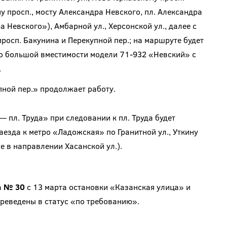
у просп., мосту Александра Невского, пл. Александра
Невского»), Амбарной ул., Херсонской ул., далее с
росп. Бакунина и Перекупной пер.; на маршруте будет
о большой вместимости модели 71-932 «Невский» с
.
ной пер.» продолжает работу.
— пл. Труда» при следовании к пл. Труда будет
аезда к метро «Ладожская» по Гранитной ул., Уткину
се в направлении Хасанской ул.).
а
№ 30
с 13 марта остановки «Казанская улица» и
ереведены в статус «по требованию».