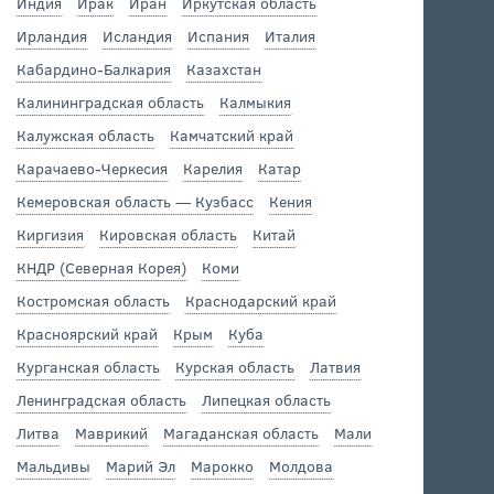
Индия
Ирак
Иран
Иркутская область
Ирландия
Исландия
Испания
Италия
Кабардино-Балкария
Казахстан
Калининградская область
Калмыкия
Калужская область
Камчатский край
Карачаево-Черкесия
Карелия
Катар
Кемеровская область — Кузбасс
Кения
Киргизия
Кировская область
Китай
КНДР (Северная Корея)
Коми
Костромская область
Краснодарский край
Красноярский край
Крым
Куба
Курганская область
Курская область
Латвия
Ленинградская область
Липецкая область
Литва
Маврикий
Магаданская область
Мали
Мальдивы
Марий Эл
Марокко
Молдова