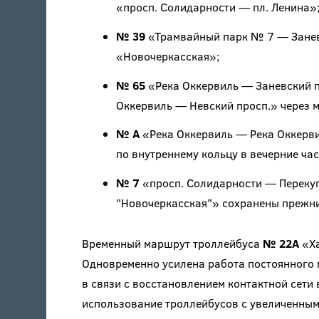
«просп. Солидарности — пл. Ленина»
№ 39
«Трамвайный парк № 7 — Заневс
«Новочеркасская»;
№ 65
«Река Оккервиль — Заневский п
Оккервиль — Невский просп.» через м
№ А
«Река Оккервиль — Река Оккервил
по внутреннему кольцу в вечерние ча
№ 7
«просп. Солидарности — Перекуп
"Новочеркасская"» сохранены прежни
Временный маршрут троллейбуса
№ 22А
«Ха
Одновременно усилена работа постоянного
в связи с восстановлением контактной сети
использование троллейбусов с увеличенным