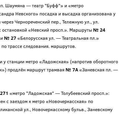
сп. Шаумяна — театр "Буфф"» и «метро
сандра Невского» посадка и высадка организована у
через Чернореченский пер., Тележную ул., ул.
с остановкой «Невский просп.». Маршруты
№ 24
 и
№ 27
«Белорусская ул. — Театральная пл.»
 по трассе следования. маршрутов.
и у станции метро «Ладожская» (напротив оборотного
ик») продлён маршрут трамвая
№ 7А
«Заневская пл. —
271
«метро "Ладожская" — Толубеевский просп.»:
лен с заездом к метро «Новочеркасская» по
ликанской ул., Новочеркасскому бульв., Заневскому