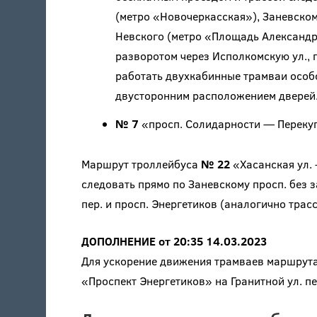
(метро «Новочеркасская»), Заневском
Невского (метро «Площадь Александра 
разворотом через Исполкомскую ул., п
работать двухкабинные трамваи особ
двусторонним расположением дверей
№ 7
«просп. Солидарности — Перекуп
Маршрут троллейбуса
№ 22
«Хасанская ул. 
следовать прямо по Заневскому просп. без з
пер. и просп. Энергетиков (аналогично трас
ДОПОЛНЕНИЕ от 20:35 14.03.2023
Для ускорение движения трамваев маршрут
«Проспект Энергетиков» на Гранитной ул. п