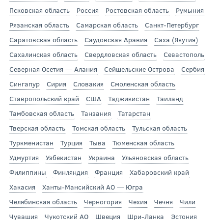
Псковская область
Россия
Ростовская область
Румыния
Рязанская область
Самарская область
Санкт-Петербург
Саратовская область
Саудовская Аравия
Саха (Якутия)
Сахалинская область
Свердловская область
Севастополь
Северная Осетия — Алания
Сейшельские Острова
Сербия
Сингапур
Сирия
Словакия
Смоленская область
Ставропольский край
США
Таджикистан
Таиланд
Тамбовская область
Танзания
Татарстан
Тверская область
Томская область
Тульская область
Туркменистан
Турция
Тыва
Тюменская область
Удмуртия
Узбекистан
Украина
Ульяновская область
Филиппины
Финляндия
Франция
Хабаровский край
Хакасия
Ханты-Мансийский АО — Югра
Челябинская область
Черногория
Чехия
Чечня
Чили
Чувашия
Чукотский АО
Швеция
Шри-Ланка
Эстония