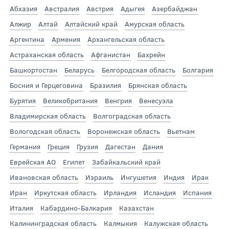
Абхазия
Австралия
Австрия
Адыгея
Азербайджан
Алжир
Алтай
Алтайский край
Амурская область
Аргентина
Армения
Архангельская область
Астраханская область
Афганистан
Бахрейн
Башкортостан
Беларусь
Белгородская область
Болгария
Босния и Герцеговина
Бразилия
Брянская область
Бурятия
Великобритания
Венгрия
Венесуэла
Владимирская область
Волгоградская область
Вологодская область
Воронежская область
Вьетнам
Германия
Греция
Грузия
Дагестан
Дания
Еврейская АО
Египет
Забайкальский край
Ивановская область
Израиль
Ингушетия
Индия
Ирак
Иран
Иркутская область
Ирландия
Исландия
Испания
Италия
Кабардино-Балкария
Казахстан
Калининградская область
Калмыкия
Калужская область