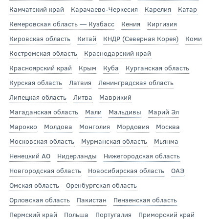
Камчатский край
Карачаево-Черкесия
Карелия
Катар
Кемеровская область — Кузбасс
Кения
Киргизия
Кировская область
Китай
КНДР (Северная Корея)
Коми
Костромская область
Краснодарский край
Красноярский край
Крым
Куба
Курганская область
Курская область
Латвия
Ленинградская область
Липецкая область
Литва
Маврикий
Магаданская область
Мали
Мальдивы
Марий Эл
Марокко
Молдова
Монголия
Мордовия
Москва
Московская область
Мурманская область
Мьянма
Ненецкий АО
Нидерланды
Нижегородская область
Новгородская область
Новосибирская область
ОАЭ
Омская область
Оренбургская область
Орловская область
Пакистан
Пензенская область
Пермский край
Польша
Португалия
Приморский край