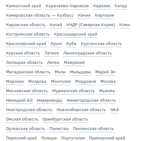
Камчатский край
Карачаево-Черкесия
Карелия
Катар
Кемеровская область — Кузбасс
Кения
Киргизия
Кировская область
Китай
КНДР (Северная Корея)
Коми
Костромская область
Краснодарский край
Красноярский край
Крым
Куба
Курганская область
Курская область
Латвия
Ленинградская область
Липецкая область
Литва
Маврикий
Магаданская область
Мали
Мальдивы
Марий Эл
Марокко
Молдова
Монголия
Мордовия
Москва
Московская область
Мурманская область
Мьянма
Ненецкий АО
Нидерланды
Нижегородская область
Новгородская область
Новосибирская область
ОАЭ
Омская область
Оренбургская область
Орловская область
Пакистан
Пензенская область
Пермский край
Польша
Португалия
Приморский край