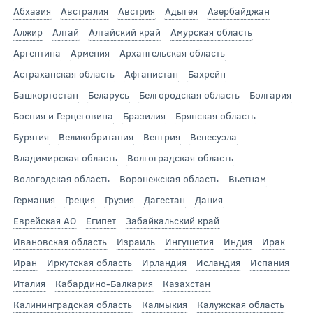
Абхазия
Австралия
Австрия
Адыгея
Азербайджан
Алжир
Алтай
Алтайский край
Амурская область
Аргентина
Армения
Архангельская область
Астраханская область
Афганистан
Бахрейн
Башкортостан
Беларусь
Белгородская область
Болгария
Босния и Герцеговина
Бразилия
Брянская область
Бурятия
Великобритания
Венгрия
Венесуэла
Владимирская область
Волгоградская область
Вологодская область
Воронежская область
Вьетнам
Германия
Греция
Грузия
Дагестан
Дания
Еврейская АО
Египет
Забайкальский край
Ивановская область
Израиль
Ингушетия
Индия
Ирак
Иран
Иркутская область
Ирландия
Исландия
Испания
Италия
Кабардино-Балкария
Казахстан
Калининградская область
Калмыкия
Калужская область