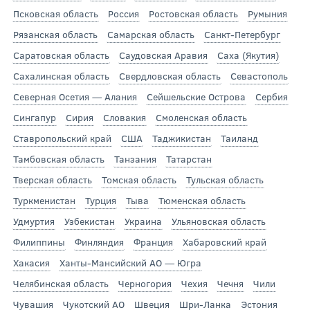
Псковская область
Россия
Ростовская область
Румыния
Рязанская область
Самарская область
Санкт-Петербург
Саратовская область
Саудовская Аравия
Саха (Якутия)
Сахалинская область
Свердловская область
Севастополь
Северная Осетия — Алания
Сейшельские Острова
Сербия
Сингапур
Сирия
Словакия
Смоленская область
Ставропольский край
США
Таджикистан
Таиланд
Тамбовская область
Танзания
Татарстан
Тверская область
Томская область
Тульская область
Туркменистан
Турция
Тыва
Тюменская область
Удмуртия
Узбекистан
Украина
Ульяновская область
Филиппины
Финляндия
Франция
Хабаровский край
Хакасия
Ханты-Мансийский АО — Югра
Челябинская область
Черногория
Чехия
Чечня
Чили
Чувашия
Чукотский АО
Швеция
Шри-Ланка
Эстония