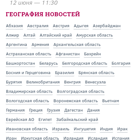
12 июня — 11:30
ГЕОГРАФИЯ НОВОСТЕЙ
Абхазия
Австралия
Австрия
Адыгея
Азербайджан
Алжир
Алтай
Алтайский край
Амурская область
Аргентина
Армения
Архангельская область
Астраханская область
Афганистан
Бахрейн
Башкортостан
Беларусь
Белгородская область
Болгария
Босния и Герцеговина
Бразилия
Брянская область
Бурятия
Великобритания
Венгрия
Венесуэла
Владимирская область
Волгоградская область
Вологодская область
Воронежская область
Вьетнам
Германия
Греция
Грузия
Дагестан
Дания
Еврейская АО
Египет
Забайкальский край
Ивановская область
Израиль
Ингушетия
Индия
Ирак
Иран
Иркутская область
Ирландия
Исландия
Испания