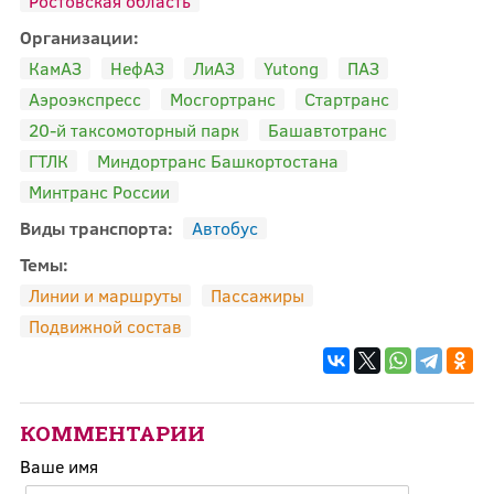
Ростовская область
Организации:
КамАЗ
НефАЗ
ЛиАЗ
Yutong
ПАЗ
Аэроэкспресс
Мосгортранс
Стартранс
20-й таксомоторный парк
Башавтотранс
ГТЛК
Миндортранс Башкортостана
Минтранс России
Виды транспорта:
Автобус
Темы:
Линии и маршруты
Пассажиры
Подвижной состав
КОММЕНТАРИИ
Ваше имя