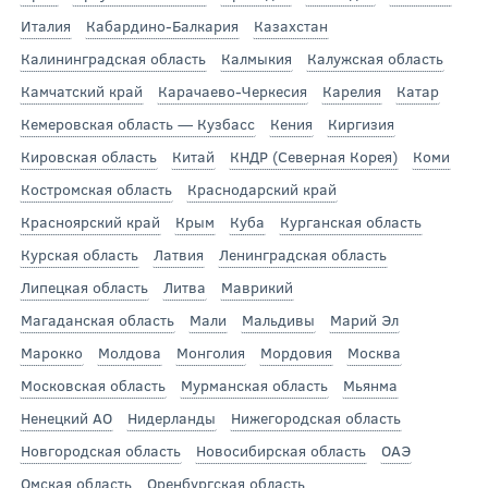
Италия
Кабардино-Балкария
Казахстан
Калининградская область
Калмыкия
Калужская область
Камчатский край
Карачаево-Черкесия
Карелия
Катар
Кемеровская область — Кузбасс
Кения
Киргизия
Кировская область
Китай
КНДР (Северная Корея)
Коми
Костромская область
Краснодарский край
Красноярский край
Крым
Куба
Курганская область
Курская область
Латвия
Ленинградская область
Липецкая область
Литва
Маврикий
Магаданская область
Мали
Мальдивы
Марий Эл
Марокко
Молдова
Монголия
Мордовия
Москва
Московская область
Мурманская область
Мьянма
Ненецкий АО
Нидерланды
Нижегородская область
Новгородская область
Новосибирская область
ОАЭ
Омская область
Оренбургская область