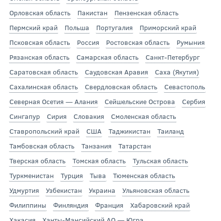
Орловская область
Пакистан
Пензенская область
Пермский край
Польша
Португалия
Приморский край
Псковская область
Россия
Ростовская область
Румыния
Рязанская область
Самарская область
Санкт-Петербург
Саратовская область
Саудовская Аравия
Саха (Якутия)
Сахалинская область
Свердловская область
Севастополь
Северная Осетия — Алания
Сейшельские Острова
Сербия
Сингапур
Сирия
Словакия
Смоленская область
Ставропольский край
США
Таджикистан
Таиланд
Тамбовская область
Танзания
Татарстан
Тверская область
Томская область
Тульская область
Туркменистан
Турция
Тыва
Тюменская область
Удмуртия
Узбекистан
Украина
Ульяновская область
Филиппины
Финляндия
Франция
Хабаровский край
Хакасия
Ханты-Мансийский АО — Югра