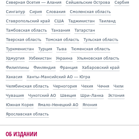
Северная Осетия — Алания
Сейшельские Острова
Сербия
Сингапур
Сирия
Словакия
Смоленская область
Ставропольский край
США
Таджикистан
Таиланд
Тамбовская область
Танзания
Татарстан
Тверская область
Томская область
Тульская область
Туркменистан
Турция
Тыва
Тюменская область
Удмуртия
Узбекистан
Украина
Ульяновская область
Филиппины
Финляндия
Франция
Хабаровский край
Хакасия
Ханты-Мансийский АО — Югра
Челябинская область
Черногория
Чехия
Чечня
Чили
Чувашия
Чукотский АО
Швеция
Шри-Ланка
Эстония
Южная Корея
Ямало-Ненецкий АО
Япония
Ярославская область
ОБ ИЗДАНИИ