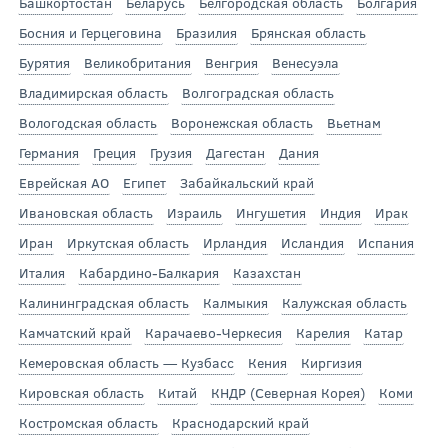
Башкортостан
Беларусь
Белгородская область
Болгария
Босния и Герцеговина
Бразилия
Брянская область
Бурятия
Великобритания
Венгрия
Венесуэла
Владимирская область
Волгоградская область
Вологодская область
Воронежская область
Вьетнам
Германия
Греция
Грузия
Дагестан
Дания
Еврейская АО
Египет
Забайкальский край
Ивановская область
Израиль
Ингушетия
Индия
Ирак
Иран
Иркутская область
Ирландия
Исландия
Испания
Италия
Кабардино-Балкария
Казахстан
Калининградская область
Калмыкия
Калужская область
Камчатский край
Карачаево-Черкесия
Карелия
Катар
Кемеровская область — Кузбасс
Кения
Киргизия
Кировская область
Китай
КНДР (Северная Корея)
Коми
Костромская область
Краснодарский край