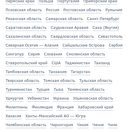
Пермский край
Польша
Португалия
Приморский край
Псковская область
Россия
Ростовская область
Румыния
Рязанская область
Самарская область
Санкт-Петербург
Саратовская область
Саудовская Аравия
Саха (Якутия)
Сахалинская область
Свердловская область
Севастополь
Северная Осетия — Алания
Сейшельские Острова
Сербия
Сингапур
Сирия
Словакия
Смоленская область
Ставропольский край
США
Таджикистан
Таиланд
Тамбовская область
Танзания
Татарстан
Тверская область
Томская область
Тульская область
Туркменистан
Турция
Тыва
Тюменская область
Удмуртия
Узбекистан
Украина
Ульяновская область
Филиппины
Финляндия
Франция
Хабаровский край
Хакасия
Ханты-Мансийский АО — Югра
Челябинская область
Черногория
Чехия
Чечня
Чили