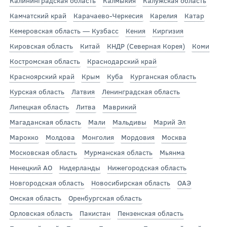
Калининградская область
Калмыкия
Калужская область
Камчатский край
Карачаево-Черкесия
Карелия
Катар
Кемеровская область — Кузбасс
Кения
Киргизия
Кировская область
Китай
КНДР (Северная Корея)
Коми
Костромская область
Краснодарский край
Красноярский край
Крым
Куба
Курганская область
Курская область
Латвия
Ленинградская область
Липецкая область
Литва
Маврикий
Магаданская область
Мали
Мальдивы
Марий Эл
Марокко
Молдова
Монголия
Мордовия
Москва
Московская область
Мурманская область
Мьянма
Ненецкий АО
Нидерланды
Нижегородская область
Новгородская область
Новосибирская область
ОАЭ
Омская область
Оренбургская область
Орловская область
Пакистан
Пензенская область