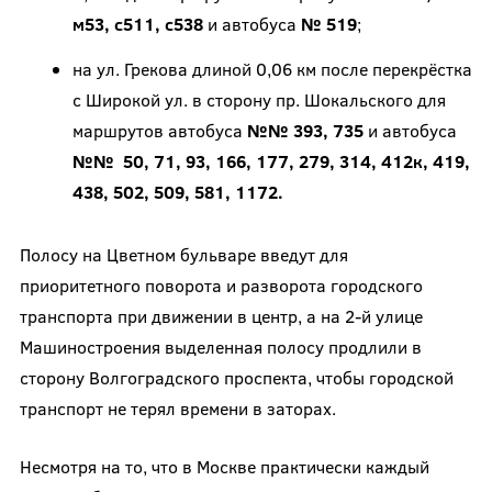
м53, с511, с538
и автобуса
№ 519
;
на ул. Грекова длиной 0,06 км после перекрёстка
с Широкой ул. в сторону пр. Шокальского для
маршрутов автобуса
№№ 393, 735
и автобуса
№№ 50, 71, 93, 166, 177, 279, 314, 412к, 419,
438, 502, 509, 581, 1172.
Полосу на Цветном бульваре введут для
приоритетного поворота и разворота городского
транспорта при движении в центр, а на 2-й улице
Машиностроения выделенная полосу продлили в
сторону Волгоградского проспекта, чтобы городской
транспорт не терял времени в заторах.
Несмотря на то, что в Москве практически каждый