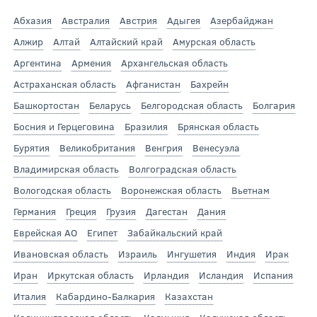
Абхазия
Австралия
Австрия
Адыгея
Азербайджан
Алжир
Алтай
Алтайский край
Амурская область
Аргентина
Армения
Архангельская область
Астраханская область
Афганистан
Бахрейн
Башкортостан
Беларусь
Белгородская область
Болгария
Босния и Герцеговина
Бразилия
Брянская область
Бурятия
Великобритания
Венгрия
Венесуэла
Владимирская область
Волгоградская область
Вологодская область
Воронежская область
Вьетнам
Германия
Греция
Грузия
Дагестан
Дания
Еврейская АО
Египет
Забайкальский край
Ивановская область
Израиль
Ингушетия
Индия
Ирак
Иран
Иркутская область
Ирландия
Исландия
Испания
Италия
Кабардино-Балкария
Казахстан