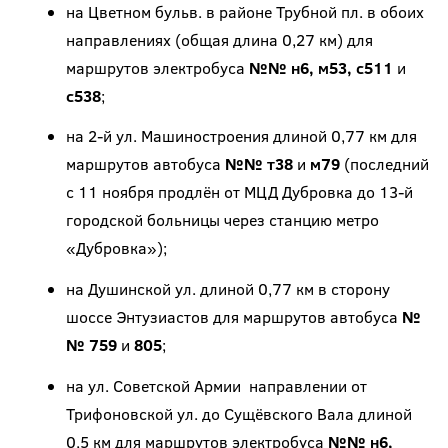
на Цветном бульв. в районе Трубной пл. в обоих
направлениях (общая длина 0,27 км) для
маршрутов электробуса
№№ н6, м53, с511
и
с538
;
на 2-й ул. Машиностроения длиной 0,77 км для
маршрутов автобуса
№№ т38
и
м79
(последний
с 11 ноября продлён от МЦД Дубровка до 13-й
городской больницы через станцию метро
«Дубровка»);
на Душинской ул. длиной 0,77 км в сторону
шоссе Энтузиастов для маршрутов автобуса
№
№ 759
и
805
;
на ул. Советской Армии направлении от
Трифоновской ул. до Сущёвского Вала длиной
0,5 км для маршрутов электробуса
№№ н6,