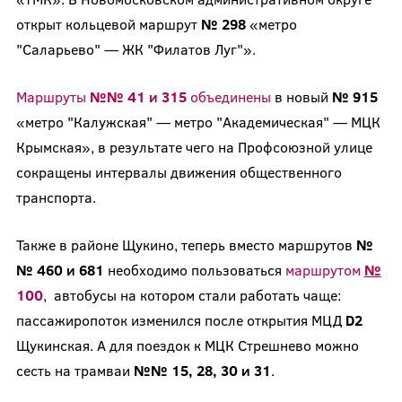
открыт кольцевой маршрут
№ 298
«метро
"Саларьево" — ЖК "Филатов Луг"».
Маршруты
№№ 41 и 315
объединены
в новый
№ 915
«метро "Калужская" — метро "Академическая" — МЦК
Крымская», в результате чего на Профсоюзной улице
сокращены интервалы движения общественного
транспорта.
Также в районе Щукино, теперь вместо маршрутов
№
№
460 и 681
необходимо пользоваться
маршрутом
№
100
, автобусы на котором стали работать чаще:
пассажиропоток изменился после открытия МЦД
D2
Щукинская. А для поездок к МЦК Стрешнево можно
сесть на трамваи
№№ 15, 28, 30 и 31
.