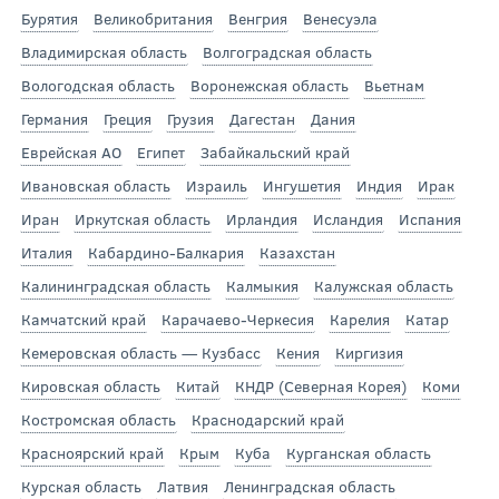
Бурятия
Великобритания
Венгрия
Венесуэла
Владимирская область
Волгоградская область
Вологодская область
Воронежская область
Вьетнам
Германия
Греция
Грузия
Дагестан
Дания
Еврейская АО
Египет
Забайкальский край
Ивановская область
Израиль
Ингушетия
Индия
Ирак
Иран
Иркутская область
Ирландия
Исландия
Испания
Италия
Кабардино-Балкария
Казахстан
Калининградская область
Калмыкия
Калужская область
Камчатский край
Карачаево-Черкесия
Карелия
Катар
Кемеровская область — Кузбасс
Кения
Киргизия
Кировская область
Китай
КНДР (Северная Корея)
Коми
Костромская область
Краснодарский край
Красноярский край
Крым
Куба
Курганская область
Курская область
Латвия
Ленинградская область