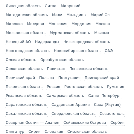
Липецкая область
Литва
Маврикий
Магаданская область
Мали
Мальдивы
Марий Эл
Марокко
Молдова
Монголия
Мордовия
Москва
Московская область
Мурманская область
Мьянма
Ненецкий АО
Нидерланды
Нижегородская область
Новгородская область
Новосибирская область
ОАЭ
Омская область
Оренбургская область
Орловская область
Пакистан
Пензенская область
Пермский край
Польша
Португалия
Приморский край
Псковская область
Россия
Ростовская область
Румыния
Рязанская область
Самарская область
Санкт-Петербург
Саратовская область
Саудовская Аравия
Саха (Якутия)
Сахалинская область
Свердловская область
Севастополь
Северная Осетия — Алания
Сейшельские Острова
Сербия
Сингапур
Сирия
Словакия
Смоленская область