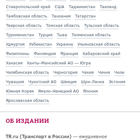
Ставропольский край
США
Таджикистан
Таиланд
Тамбовская область
Танзания
Татарстан
Тверская область
Томская область
Тульская область
Туркменистан
Турция
Тыва
Тюменская область
Удмуртия
Узбекистан
Украина
Ульяновская область
Филиппины
Финляндия
Франция
Хабаровский край
Хакасия
Ханты-Мансийский АО — Югра
Челябинская область
Черногория
Чехия
Чечня
Чили
Чувашия
Чукотский АО
Швеция
Шри-Ланка
Эстония
Южная Корея
Ямало-Ненецкий АО
Япония
Ярославская область
ОБ ИЗДАНИИ
TR.ru (Транспорт в России)
— ежедневное