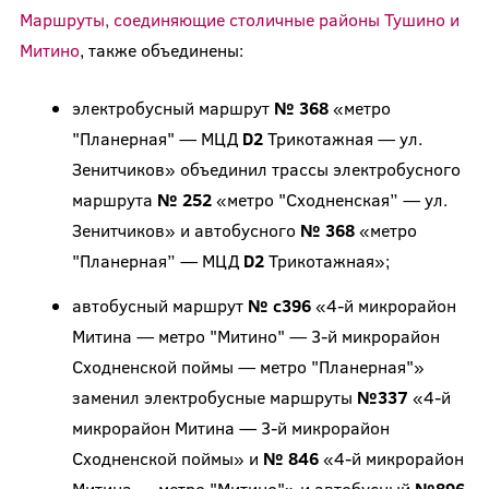
Маршруты, соединяющие столичные районы Тушино и
Митино
, также объединены:
электробусный маршрут
№ 368
«метро
"Планерная" — МЦД
D2
Трикотажная — ул.
Зенитчиков» объединил трассы электробусного
маршрута
№ 252
«метро "Сходненская” — ул.
Зенитчиков» и автобусного
№ 368
«метро
"Планерная” — МЦД
D2
Трикотажная»;
автобусный маршрут
№ с396
«4-й микрорайон
Митина — метро "Митино" — 3-й микрорайон
Сходненской поймы — метро "Планерная"»
заменил электробусные маршруты
№337
«4-й
микрорайон Митина — 3-й микрорайон
Сходненской поймы» и
№ 846
«4-й микрорайон
Митина — метро "Митино"» и автобусный
№896