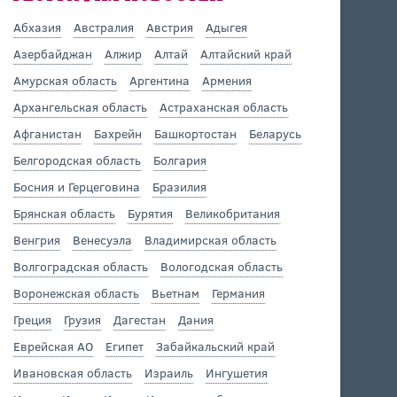
Абхазия
Австралия
Австрия
Адыгея
Азербайджан
Алжир
Алтай
Алтайский край
Амурская область
Аргентина
Армения
Архангельская область
Астраханская область
Афганистан
Бахрейн
Башкортостан
Беларусь
Белгородская область
Болгария
Босния и Герцеговина
Бразилия
Брянская область
Бурятия
Великобритания
Венгрия
Венесуэла
Владимирская область
Волгоградская область
Вологодская область
Воронежская область
Вьетнам
Германия
Греция
Грузия
Дагестан
Дания
Еврейская АО
Египет
Забайкальский край
Ивановская область
Израиль
Ингушетия