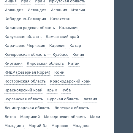
Индия
Ирак
Иран
Иркутская область
Ирландия
Исландия
Испания
Италия
Кабардино-Балкария
Казахстан
Калининградская область
Калмыкия
Калужская область
Камчатский край
Карачаево-Черкесия
Карелия
Катар
Кемеровская область — Кузбасс
Кения
Киргизия
Кировская область
Китай
КНДР (Северная Корея)
Коми
Костромская область
Краснодарский край
Красноярский край
Крым
Куба
Курганская область
Курская область
Латвия
Ленинградская область
Липецкая область
Литва
Маврикий
Магаданская область
Мали
Мальдивы
Марий Эл
Марокко
Молдова