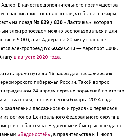
Адлер. В качестве дополнительного преимущества
 его расписание составлено так, чтобы пассажиры,
сесть на поезд
№ 829 / 830
«Ласточка», которая
вным электропоездом можно воспользоваться и для
ние в 5:00), а из Адлера на 20 минут раньше
яется электропоезд
№ 6029
Сочи — Аэропорт Сочи.
 Анапу
в августе 2020 года
.
атить время пути до 16 часов для пассажирских
Черноморского побережья России. Такой вопрос
утверждённом 24 апреля перечне поручений по итогам
 и Приазовья, состоявшегося 6 марта 2024 года.
 о разделении пассажирских и грузовых перевозок
 из регионов Центрального федерального округа в
оморского бассейна: медленные и быстрые поезда не
 данным
«Ведомостей»
, в правительстве к 1 июля