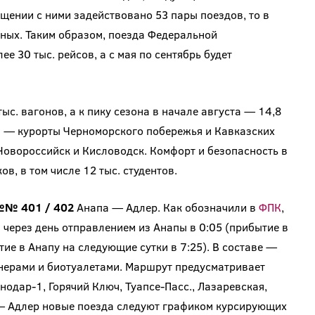
бщении с ними задействовано 53 пары поездов, то в
нных. Таким образом, поезда Федеральной
 30 тыс. рейсов, а с мая по сентябрь будет
тыс. вагонов, а к пику сезона в начале августа — 14,8
 — курорты Черноморского побережья и Кавказских
 Новороссийск и Кисловодск. Комфорт и безопасность в
в, в том числе 12 тыс. студентов.
№ 401 / 402
Анапа — Адлер. Как обозначили в
ФПК
,
я через день отправлением из Анапы в 0:05 (прибытие в
тие в Анапу на следующие сутки в 7:25). В составе —
нерами и биотуалетами. Маршрут предусматривает
одар-1, Горячий Ключ, Туапсе-Пасс., Лазаревская,
1 — Адлер новые поезда следуют графиком курсирующих