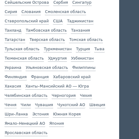
Сейшельские Острова
Сербия
Сингапур
Сирия
Словакия
Смоленская область
Ставропольский край
США
Таджикистан
Таиланд
Тамбовская область
Танзания
Татарстан
Тверская область
Томская область
Тульская область
Туркменистан
Турция
Тыва
Тюменская область
Удмуртия
Узбекистан
Украина
Ульяновская область
Филиппины
Финляндия
Франция
Хабаровский край
Хакасия
Ханты-Мансийский АО — Югра
Челябинская область
Черногория
Чехия
Чечня
Чили
Чувашия
Чукотский АО
Швеция
Шри-Ланка
Эстония
Южная Корея
Ямало-Ненецкий АО
Япония
Ярославская область