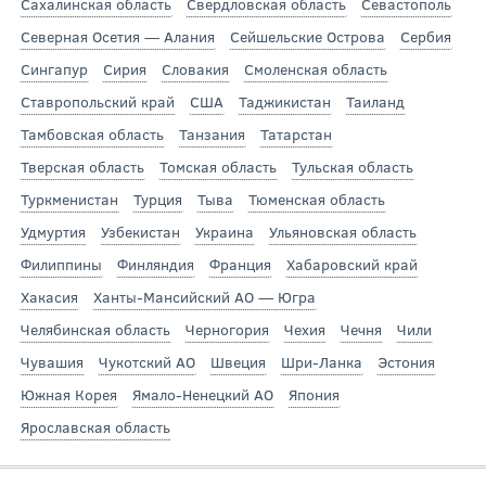
Сахалинская область
Свердловская область
Севастополь
Северная Осетия — Алания
Сейшельские Острова
Сербия
Сингапур
Сирия
Словакия
Смоленская область
Ставропольский край
США
Таджикистан
Таиланд
Тамбовская область
Танзания
Татарстан
Тверская область
Томская область
Тульская область
Туркменистан
Турция
Тыва
Тюменская область
Удмуртия
Узбекистан
Украина
Ульяновская область
Филиппины
Финляндия
Франция
Хабаровский край
Хакасия
Ханты-Мансийский АО — Югра
Челябинская область
Черногория
Чехия
Чечня
Чили
Чувашия
Чукотский АО
Швеция
Шри-Ланка
Эстония
Южная Корея
Ямало-Ненецкий АО
Япония
Ярославская область