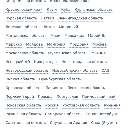
Костромская область
Краснодарский край
Красноярский край
Крым
Куба
Курганская область
Курская область
Латвия
Ленинградская область
Липецкая область
Литва
Маврикий
Магаданская область
Мали
Мальдивы
Марий Эл
Марокко
Молдова
Монголия
Мордовия
Москва
Московская область
Мурманская область
Мьянма
Ненецкий АО
Нидерланды
Нижегородская область
Новгородская область
Новосибирская область
ОАЭ
Омская область
Оренбургская область
Орловская область
Пакистан
Пензенская область
Пермский край
Польша
Португалия
Приморский край
Псковская область
Россия
Ростовская область
Румыния
Рязанская область
Самарская область
Санкт-Петербург
Саратовская область
Саудовская Аравия
Саха (Якутия)