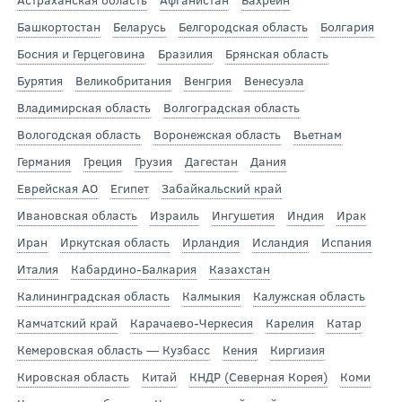
Башкортостан
Беларусь
Белгородская область
Болгария
Босния и Герцеговина
Бразилия
Брянская область
Бурятия
Великобритания
Венгрия
Венесуэла
Владимирская область
Волгоградская область
Вологодская область
Воронежская область
Вьетнам
Германия
Греция
Грузия
Дагестан
Дания
Еврейская АО
Египет
Забайкальский край
Ивановская область
Израиль
Ингушетия
Индия
Ирак
Иран
Иркутская область
Ирландия
Исландия
Испания
Италия
Кабардино-Балкария
Казахстан
Калининградская область
Калмыкия
Калужская область
Камчатский край
Карачаево-Черкесия
Карелия
Катар
Кемеровская область — Кузбасс
Кения
Киргизия
Кировская область
Китай
КНДР (Северная Корея)
Коми