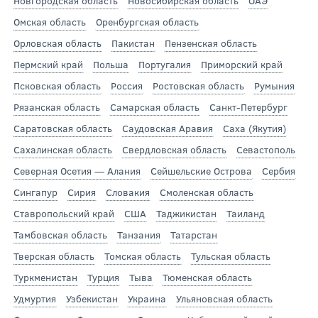
Новгородская область
Новосибирская область
ОАЭ
Омская область
Оренбургская область
Орловская область
Пакистан
Пензенская область
Пермский край
Польша
Португалия
Приморский край
Псковская область
Россия
Ростовская область
Румыния
Рязанская область
Самарская область
Санкт-Петербург
Саратовская область
Саудовская Аравия
Саха (Якутия)
Сахалинская область
Свердловская область
Севастополь
Северная Осетия — Алания
Сейшельские Острова
Сербия
Сингапур
Сирия
Словакия
Смоленская область
Ставропольский край
США
Таджикистан
Таиланд
Тамбовская область
Танзания
Татарстан
Тверская область
Томская область
Тульская область
Туркменистан
Турция
Тыва
Тюменская область
Удмуртия
Узбекистан
Украина
Ульяновская область