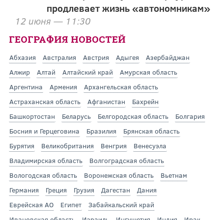
продлевает жизнь «автономникам»
12 июня — 11:30
ГЕОГРАФИЯ НОВОСТЕЙ
Абхазия
Австралия
Австрия
Адыгея
Азербайджан
Алжир
Алтай
Алтайский край
Амурская область
Аргентина
Армения
Архангельская область
Астраханская область
Афганистан
Бахрейн
Башкортостан
Беларусь
Белгородская область
Болгария
Босния и Герцеговина
Бразилия
Брянская область
Бурятия
Великобритания
Венгрия
Венесуэла
Владимирская область
Волгоградская область
Вологодская область
Воронежская область
Вьетнам
Германия
Греция
Грузия
Дагестан
Дания
Еврейская АО
Египет
Забайкальский край
Ивановская область
Израиль
Ингушетия
Индия
Ирак