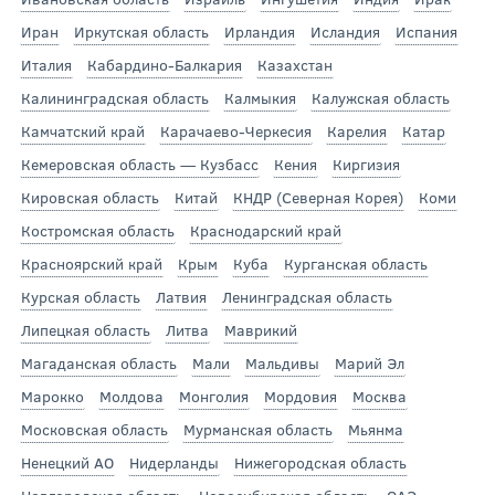
Иран
Иркутская область
Ирландия
Исландия
Испания
Италия
Кабардино-Балкария
Казахстан
Калининградская область
Калмыкия
Калужская область
Камчатский край
Карачаево-Черкесия
Карелия
Катар
Кемеровская область — Кузбасс
Кения
Киргизия
Кировская область
Китай
КНДР (Северная Корея)
Коми
Костромская область
Краснодарский край
Красноярский край
Крым
Куба
Курганская область
Курская область
Латвия
Ленинградская область
Липецкая область
Литва
Маврикий
Магаданская область
Мали
Мальдивы
Марий Эл
Марокко
Молдова
Монголия
Мордовия
Москва
Московская область
Мурманская область
Мьянма
Ненецкий АО
Нидерланды
Нижегородская область