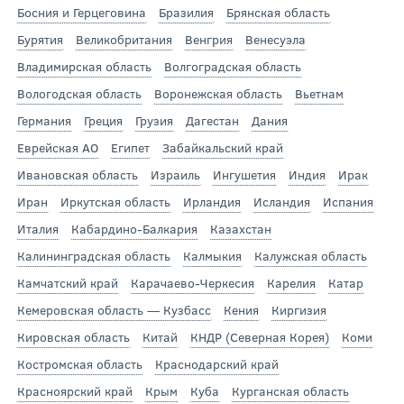
Босния и Герцеговина
Бразилия
Брянская область
Бурятия
Великобритания
Венгрия
Венесуэла
Владимирская область
Волгоградская область
Вологодская область
Воронежская область
Вьетнам
Германия
Греция
Грузия
Дагестан
Дания
Еврейская АО
Египет
Забайкальский край
Ивановская область
Израиль
Ингушетия
Индия
Ирак
Иран
Иркутская область
Ирландия
Исландия
Испания
Италия
Кабардино-Балкария
Казахстан
Калининградская область
Калмыкия
Калужская область
Камчатский край
Карачаево-Черкесия
Карелия
Катар
Кемеровская область — Кузбасс
Кения
Киргизия
Кировская область
Китай
КНДР (Северная Корея)
Коми
Костромская область
Краснодарский край
Красноярский край
Крым
Куба
Курганская область