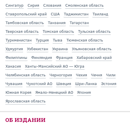
Сингапур
Сирия
Словакия
Смоленская область
Ставропольский край
США
Таджикистан
Таиланд
Тамбовская область
Танзания
Татарстан
Тверская область
Томская область
Тульская область
Туркменистан
Турция
Тыва
Тюменская область
Удмуртия
Узбекистан
Украина
Ульяновская область
Филиппины
Финляндия
Франция
Хабаровский край
Хакасия
Ханты-Мансийский АО — Югра
Челябинская область
Черногория
Чехия
Чечня
Чили
Чувашия
Чукотский АО
Швеция
Шри-Ланка
Эстония
Южная Корея
Ямало-Ненецкий АО
Япония
Ярославская область
ОБ ИЗДАНИИ