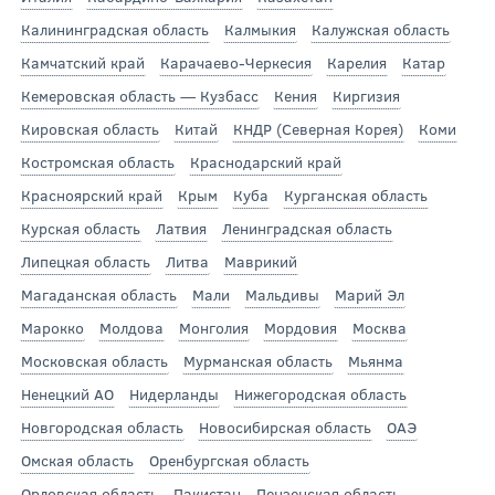
Калининградская область
Калмыкия
Калужская область
Камчатский край
Карачаево-Черкесия
Карелия
Катар
Кемеровская область — Кузбасс
Кения
Киргизия
Кировская область
Китай
КНДР (Северная Корея)
Коми
Костромская область
Краснодарский край
Красноярский край
Крым
Куба
Курганская область
Курская область
Латвия
Ленинградская область
Липецкая область
Литва
Маврикий
Магаданская область
Мали
Мальдивы
Марий Эл
Марокко
Молдова
Монголия
Мордовия
Москва
Московская область
Мурманская область
Мьянма
Ненецкий АО
Нидерланды
Нижегородская область
Новгородская область
Новосибирская область
ОАЭ
Омская область
Оренбургская область
Орловская область
Пакистан
Пензенская область