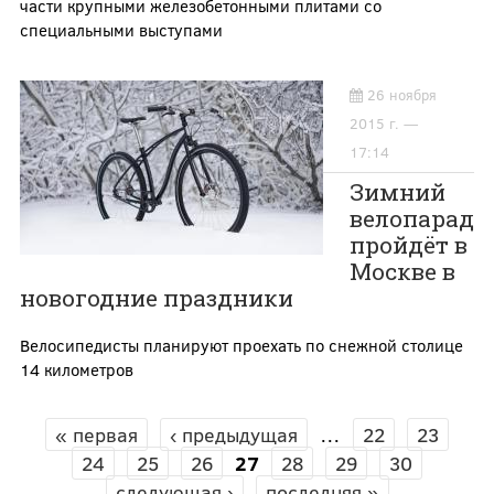
части крупными железобетонными плитами со
специальными выступами
26 ноября
2015 г. —
17:14
Зимний
велопарад
пройдёт в
Москве в
новогодние праздники
Велосипедисты планируют проехать по снежной столице
14 километров
« первая
‹ предыдущая
…
22
23
СТРАНИЦЫ
24
25
26
27
28
29
30
следующая ›
последняя »