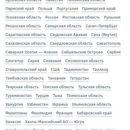
Пермский край
Польша
Португалия
Приморский край
Псковская область
Россия
Ростовская область
Румыния
Рязанская область
Самарская область
Санкт-Петербург
Саратовская область
Саудовская Аравия
Саха (Якутия)
Сахалинская область
Свердловская область
Севастополь
Северная Осетия — Алания
Сейшельские Острова
Сербия
Сингапур
Сирия
Словакия
Смоленская область
Ставропольский край
США
Таджикистан
Таиланд
Тамбовская область
Танзания
Татарстан
Тверская область
Томская область
Тульская область
Туркменистан
Турция
Тыва
Тюменская область
Удмуртия
Узбекистан
Украина
Ульяновская область
Филиппины
Финляндия
Франция
Хабаровский край
Хакасия
Ханты-Мансийский АО — Югра