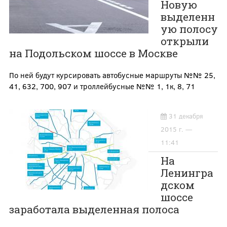
Новую
выделенн
ую полосу
открыли
на Подольском шоссе в Москве
По ней будут курсировать автобусные маршруты №№ 25,
41, 632, 700, 907 и троллейбусные №№ 1, 1к, 8, 71
31 декабря
2015 г. —
11:41
На
Ленингра
дском
шоссе
заработала выделенная полоса