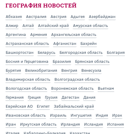
ГЕОГРАФИЯ НОВОСТЕЙ
Абхазия
Австралия
Австрия
Адыгея
Азербайджан
Алжир
Алтай
Алтайский край
Амурская область
Аргентина
Армения
Архангельская область
Астраханская область
Афганистан
Бахрейн
Башкортостан
Беларусь
Белгородская область
Болгария
Босния и Герцеговина
Бразилия
Брянская область
Бурятия
Великобритания
Венгрия
Венесуэла
Владимирская область
Волгоградская область
Вологодская область
Воронежская область
Вьетнам
Германия
Греция
Грузия
Дагестан
Дания
Еврейская АО
Египет
Забайкальский край
Ивановская область
Израиль
Ингушетия
Индия
Ирак
Иран
Иркутская область
Ирландия
Исландия
Испания
Италия
Кабардино-Балкария
Казахстан