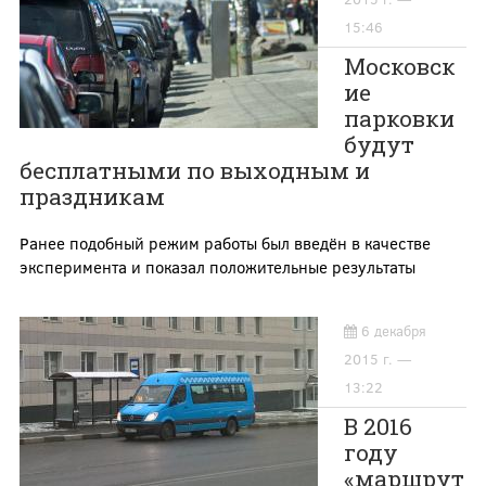
15:46
Московск
ие
парковки
будут
бесплатными по выходным и
праздникам
Ранее подобный режим работы был введён в качестве
эксперимента и показал положительные результаты
6 декабря
2015 г. —
13:22
В 2016
году
«маршрут