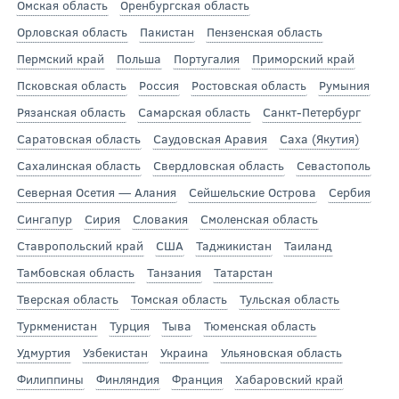
Омская область
Оренбургская область
Орловская область
Пакистан
Пензенская область
Пермский край
Польша
Португалия
Приморский край
Псковская область
Россия
Ростовская область
Румыния
Рязанская область
Самарская область
Санкт-Петербург
Саратовская область
Саудовская Аравия
Саха (Якутия)
Сахалинская область
Свердловская область
Севастополь
Северная Осетия — Алания
Сейшельские Острова
Сербия
Сингапур
Сирия
Словакия
Смоленская область
Ставропольский край
США
Таджикистан
Таиланд
Тамбовская область
Танзания
Татарстан
Тверская область
Томская область
Тульская область
Туркменистан
Турция
Тыва
Тюменская область
Удмуртия
Узбекистан
Украина
Ульяновская область
Филиппины
Финляндия
Франция
Хабаровский край