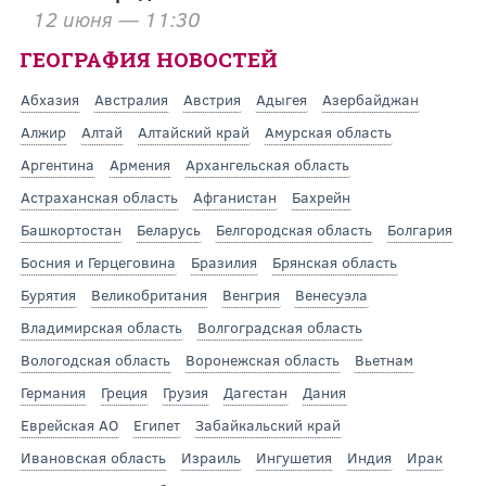
12 июня — 11:30
ГЕОГРАФИЯ НОВОСТЕЙ
Абхазия
Австралия
Австрия
Адыгея
Азербайджан
Алжир
Алтай
Алтайский край
Амурская область
Аргентина
Армения
Архангельская область
Астраханская область
Афганистан
Бахрейн
Башкортостан
Беларусь
Белгородская область
Болгария
Босния и Герцеговина
Бразилия
Брянская область
Бурятия
Великобритания
Венгрия
Венесуэла
Владимирская область
Волгоградская область
Вологодская область
Воронежская область
Вьетнам
Германия
Греция
Грузия
Дагестан
Дания
Еврейская АО
Египет
Забайкальский край
Ивановская область
Израиль
Ингушетия
Индия
Ирак