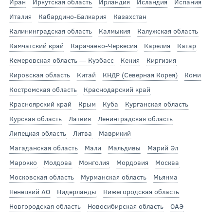
Иран
Иркутская область
Ирландия
Исландия
Испания
Италия
Кабардино-Балкария
Казахстан
Калининградская область
Калмыкия
Калужская область
Камчатский край
Карачаево-Черкесия
Карелия
Катар
Кемеровская область — Кузбасс
Кения
Киргизия
Кировская область
Китай
КНДР (Северная Корея)
Коми
Костромская область
Краснодарский край
Красноярский край
Крым
Куба
Курганская область
Курская область
Латвия
Ленинградская область
Липецкая область
Литва
Маврикий
Магаданская область
Мали
Мальдивы
Марий Эл
Марокко
Молдова
Монголия
Мордовия
Москва
Московская область
Мурманская область
Мьянма
Ненецкий АО
Нидерланды
Нижегородская область
Новгородская область
Новосибирская область
ОАЭ