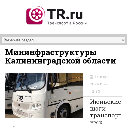
Перейти к основному содержанию
Мининфраструктуры
Калининградской области
14 июня
2024 г. —
12:30
Июньские
шаги
транспорт
ных