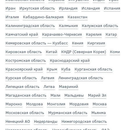
Иран
Иркутская область
Ирландия
Исландия
Испания
Италия
Кабардино-Балкария
Казахстан
Калининградская область
Калмыкия
Калужская область
Камчатский край
Карачаево-Черкесия
Карелия
Катар
Кемеровская область — Кузбасс
Кения
Киргизия
Кировская область
Китай
КНДР (Северная Корея)
Коми
Костромская область
Краснодарский край
Красноярский край
Крым
Куба
Курганская область
Курская область
Латвия
Ленинградская область
Липецкая область
Литва
Маврикий
Магаданская область
Мали
Мальдивы
Марий Эл
Марокко
Молдова
Монголия
Мордовия
Москва
Московская область
Мурманская область
Мьянма
Ненецкий АО
Нидерланды
Нижегородская область
Новгородская область
Новосибирская область
ОАЭ