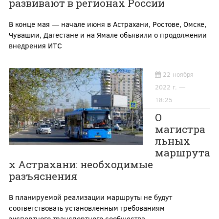
развивают в регионах России
В конце мая — начале июня в Астрахани, Ростове, Омске,
Чувашии, Дагестане и на Ямале объявили о продолжении
внедрения ИТС
22 ноября
2022 г. —
18:25
О
магистра
льных
маршрута
х Астрахани: необходимые
разъяснения
В планируемой реализации маршруты не будут
соответствовать установленным требованиям
экспертного транспортного сообщества