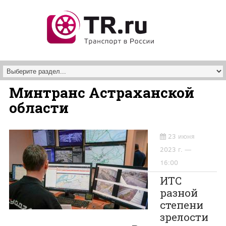
Перейти к основному содержанию
Минтранс Астраханской
области
23 июня
2023 г. —
16:00
ИТС
разной
степени
зрелости