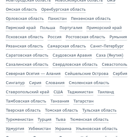
Омская область
Оренбургская область
Орловская область
Пакистан
Пензенская область
Пермский край
Польша
Португалия
Приморский край
Псковская область
Россия
Ростовская область
Румыния
Рязанская область
Самарская область
Санкт-Петербург
Саратовская область
Саудовская Аравия
Саха (Якутия)
Сахалинская область
Свердловская область
Севастополь
Северная Осетия — Алания
Сейшельские Острова
Сербия
Сингапур
Сирия
Словакия
Смоленская область
Ставропольский край
США
Таджикистан
Таиланд
Тамбовская область
Танзания
Татарстан
Тверская область
Томская область
Тульская область
Туркменистан
Турция
Тыва
Тюменская область
Удмуртия
Узбекистан
Украина
Ульяновская область