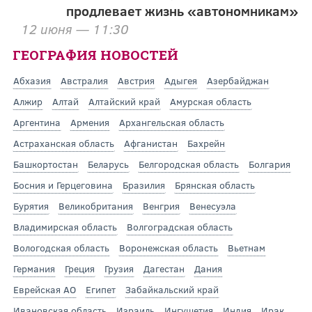
продлевает жизнь «автономникам»
12 июня — 11:30
ГЕОГРАФИЯ НОВОСТЕЙ
Абхазия
Австралия
Австрия
Адыгея
Азербайджан
Алжир
Алтай
Алтайский край
Амурская область
Аргентина
Армения
Архангельская область
Астраханская область
Афганистан
Бахрейн
Башкортостан
Беларусь
Белгородская область
Болгария
Босния и Герцеговина
Бразилия
Брянская область
Бурятия
Великобритания
Венгрия
Венесуэла
Владимирская область
Волгоградская область
Вологодская область
Воронежская область
Вьетнам
Германия
Греция
Грузия
Дагестан
Дания
Еврейская АО
Египет
Забайкальский край
Ивановская область
Израиль
Ингушетия
Индия
Ирак