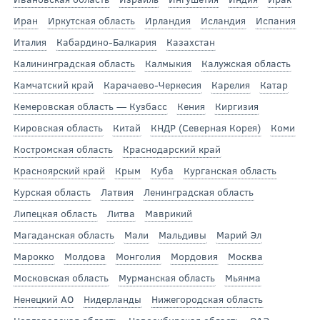
Иран
Иркутская область
Ирландия
Исландия
Испания
Италия
Кабардино-Балкария
Казахстан
Калининградская область
Калмыкия
Калужская область
Камчатский край
Карачаево-Черкесия
Карелия
Катар
Кемеровская область — Кузбасс
Кения
Киргизия
Кировская область
Китай
КНДР (Северная Корея)
Коми
Костромская область
Краснодарский край
Красноярский край
Крым
Куба
Курганская область
Курская область
Латвия
Ленинградская область
Липецкая область
Литва
Маврикий
Магаданская область
Мали
Мальдивы
Марий Эл
Марокко
Молдова
Монголия
Мордовия
Москва
Московская область
Мурманская область
Мьянма
Ненецкий АО
Нидерланды
Нижегородская область