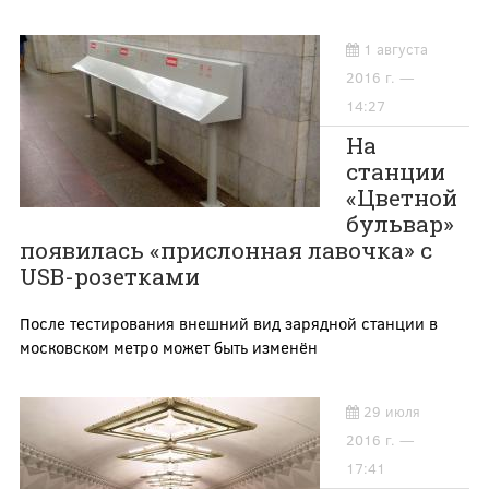
1 августа
2016 г. —
14:27
На
станции
«Цветной
бульвар»
появилась «прислонная лавочка» с
USB-розетками
После тестирования внешний вид зарядной станции в
московском метро может быть изменён
29 июля
2016 г. —
17:41