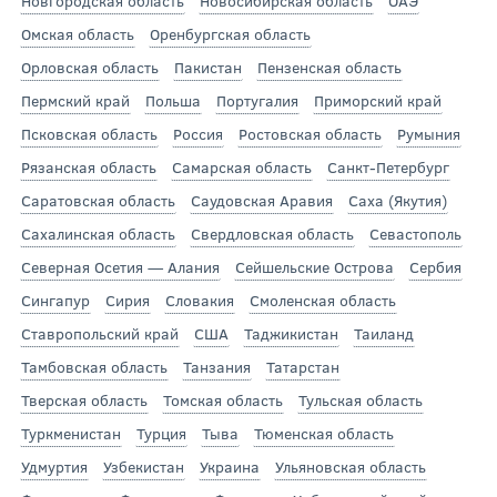
Новгородская область
Новосибирская область
ОАЭ
Омская область
Оренбургская область
Орловская область
Пакистан
Пензенская область
Пермский край
Польша
Португалия
Приморский край
Псковская область
Россия
Ростовская область
Румыния
Рязанская область
Самарская область
Санкт-Петербург
Саратовская область
Саудовская Аравия
Саха (Якутия)
Сахалинская область
Свердловская область
Севастополь
Северная Осетия — Алания
Сейшельские Острова
Сербия
Сингапур
Сирия
Словакия
Смоленская область
Ставропольский край
США
Таджикистан
Таиланд
Тамбовская область
Танзания
Татарстан
Тверская область
Томская область
Тульская область
Туркменистан
Турция
Тыва
Тюменская область
Удмуртия
Узбекистан
Украина
Ульяновская область