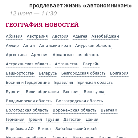
продлевает жизнь «автономникам»
12 июня — 11:30
ГЕОГРАФИЯ НОВОСТЕЙ
Абхазия
Австралия
Австрия
Адыгея
Азербайджан
Алжир
Алтай
Алтайский край
Амурская область
Аргентина
Армения
Архангельская область
Астраханская область
Афганистан
Бахрейн
Башкортостан
Беларусь
Белгородская область
Болгария
Босния и Герцеговина
Бразилия
Брянская область
Бурятия
Великобритания
Венгрия
Венесуэла
Владимирская область
Волгоградская область
Вологодская область
Воронежская область
Вьетнам
Германия
Греция
Грузия
Дагестан
Дания
Еврейская АО
Египет
Забайкальский край
Ивановская область
Израиль
Ингушетия
Индия
Ирак