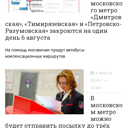
московско
го метро
«Дмитров
ская», «Тимирязевская» и «Петровско-
Разумовская» закроются на один
день 6 августа
На помощь москвичам придут автобусы
компенсационных маршрутов
4 августа
2016 г. —
22:00
В
московско
м метро
можно
будет отправить посылку до трёх