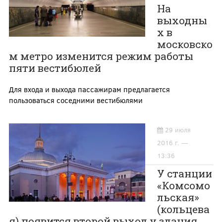
На
выходны
х в
московско
м метро изменится режим работы
пяти вестибюлей
Для входа и выхода пассажирам предлагается
пользоваться соседними вестибюлями
29 июля
2016 г. —
13:36
У станции
«Комсомо
льская»
(кольцева
я) появится второй выход у здания