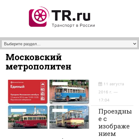
Перейти к основному содержанию
Московский
метрополитен
11 августа
2016 г. —
17:04
Проездны
е с
изображе
нием