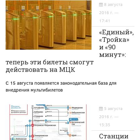
8 августа
2016 г. —
17:41
«Единый»,
«Тройка»
и «90
минут»:
теперь эти билеты смогут
действовать на МЦК
С 15 августа появляется законодательная база для
внедрения мультибилетов
5 августа
2016 г. —
15:35
Станции