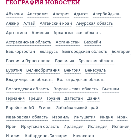
ГЕОГРАФИЯ НОВОСТЕЙ
Абхазия
Австралия
Австрия
Адыгея
Азербайджан
Алжир
Алтай
Алтайский край
Амурская область
Аргентина
Армения
Архангельская область
Астраханская область
Афганистан
Бахрейн
Башкортостан
Беларусь
Белгородская область
Болгария
Босния и Герцеговина
Бразилия
Брянская область
Бурятия
Великобритания
Венгрия
Венесуэла
Владимирская область
Волгоградская область
Вологодская область
Воронежская область
Вьетнам
Германия
Греция
Грузия
Дагестан
Дания
Еврейская АО
Египет
Забайкальский край
Ивановская область
Израиль
Ингушетия
Индия
Ирак
Иран
Иркутская область
Ирландия
Исландия
Испания
Италия
Кабардино-Балкария
Казахстан