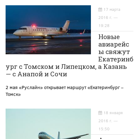
17 марта
2016 г. —
19:28
Новые
авиарейс
ы свяжут
Екатеринб
ург с Томском и Липецком, а Казань
— с Анапой и Сочи
2 мая «Руслайн» открывает маршрут «Екатеринбург –
Томск»
18 января
2016 г. —
15:50