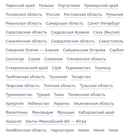
Пермский край
Польша
Португалия
Приморский край
Псковская область
Россия
Ростовская область
Румыния
Рязанская область
Самарская область
Санкт-Петербург
Саратовская область
Саудовская Аравия
Саха (Якутия)
Сахалинская область
Свердловская область
Севастополь
Северная Осетия — Алания
Сейшельские Острова
Сербия
Сингапур
Сирия
Словакия
Смоленская область
Ставропольский край
США
Таджикистан
Таиланд
Тамбовская область
Танзания
Татарстан
Тверская область
Томская область
Тульская область
Туркменистан
Турция
Тыва
Тюменская область
Удмуртия
Узбекистан
Украина
Ульяновская область
Филиппины
Финляндия
Франция
Хабаровский край
Хакасия
Ханты-Мансийский АО — Югра
Челябинская область
Черногория
Чехия
Чечня
Чили