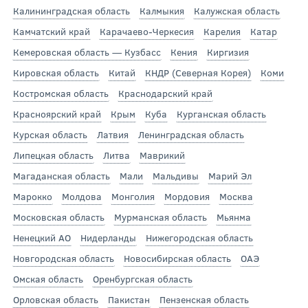
Калининградская область
Калмыкия
Калужская область
Камчатский край
Карачаево-Черкесия
Карелия
Катар
Кемеровская область — Кузбасс
Кения
Киргизия
Кировская область
Китай
КНДР (Северная Корея)
Коми
Костромская область
Краснодарский край
Красноярский край
Крым
Куба
Курганская область
Курская область
Латвия
Ленинградская область
Липецкая область
Литва
Маврикий
Магаданская область
Мали
Мальдивы
Марий Эл
Марокко
Молдова
Монголия
Мордовия
Москва
Московская область
Мурманская область
Мьянма
Ненецкий АО
Нидерланды
Нижегородская область
Новгородская область
Новосибирская область
ОАЭ
Омская область
Оренбургская область
Орловская область
Пакистан
Пензенская область