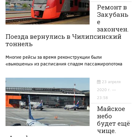
Ремонт в
Закубань
е
закончен.
Поезда вернулись в Чилипсинский
тоннель
Многие рейсы за время реконструкции были
«выкошены» из расписания спадом пассажиропотока
23 апреля
2020 г. —
23:58
Майское
небо
будет ещё
чище.