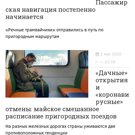
Пассажир
ская навигация постепенно
начинается
«Речные трамвайчики» отправились в путь по
пригородным маршрутам
2 мая 2020
г. — 23:59
«Дачные»
открытия
и
«коронави
русные»
отмены: майское смешанное
расписание пригородных поездов
На разных железных дорогах страны уживаются две
противоположных тенденции