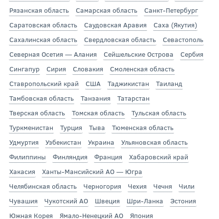
Рязанская область
Самарская область
Санкт-Петербург
Саратовская область
Саудовская Аравия
Саха (Якутия)
Сахалинская область
Свердловская область
Севастополь
Северная Осетия — Алания
Сейшельские Острова
Сербия
Сингапур
Сирия
Словакия
Смоленская область
Ставропольский край
США
Таджикистан
Таиланд
Тамбовская область
Танзания
Татарстан
Тверская область
Томская область
Тульская область
Туркменистан
Турция
Тыва
Тюменская область
Удмуртия
Узбекистан
Украина
Ульяновская область
Филиппины
Финляндия
Франция
Хабаровский край
Хакасия
Ханты-Мансийский АО — Югра
Челябинская область
Черногория
Чехия
Чечня
Чили
Чувашия
Чукотский АО
Швеция
Шри-Ланка
Эстония
Южная Корея
Ямало-Ненецкий АО
Япония