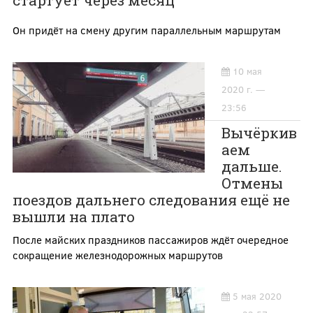
стартует через месяц
Он придёт на смену другим параллельным маршрутам
10 мая
2020 г. —
23:56
Вычёркив
аем
дальше.
Отмены
поездов дальнего следования ещё не
вышли на плато
После майских праздников пассажиров ждёт очередное
сокращение железнодорожных маршрутов
5 мая 2020