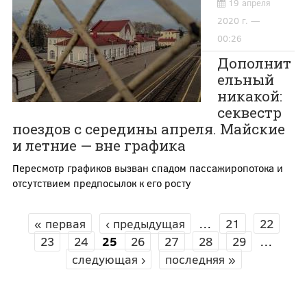
19 апреля
2020 г. —
00:26
Дополнит
ельный
никакой:
секвестр
поездов с середины апреля. Майские
и летние — вне графика
Пересмотр графиков вызван спадом пассажиропотока и
отсутствием предпосылок к его росту
« первая
‹ предыдущая
…
21
22
СТРАНИЦЫ
23
24
25
26
27
28
29
…
следующая ›
последняя »