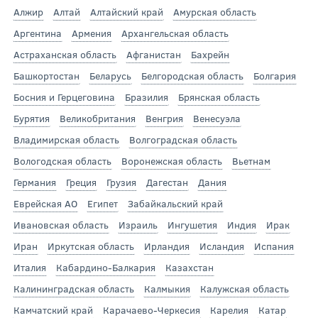
Алжир
Алтай
Алтайский край
Амурская область
Аргентина
Армения
Архангельская область
Астраханская область
Афганистан
Бахрейн
Башкортостан
Беларусь
Белгородская область
Болгария
Босния и Герцеговина
Бразилия
Брянская область
Бурятия
Великобритания
Венгрия
Венесуэла
Владимирская область
Волгоградская область
Вологодская область
Воронежская область
Вьетнам
Германия
Греция
Грузия
Дагестан
Дания
Еврейская АО
Египет
Забайкальский край
Ивановская область
Израиль
Ингушетия
Индия
Ирак
Иран
Иркутская область
Ирландия
Исландия
Испания
Италия
Кабардино-Балкария
Казахстан
Калининградская область
Калмыкия
Калужская область
Камчатский край
Карачаево-Черкесия
Карелия
Катар