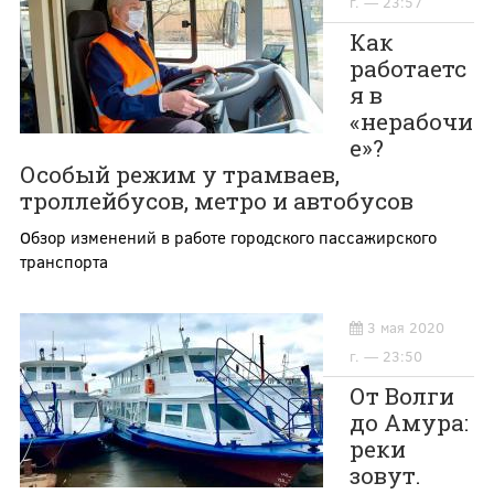
г. — 23:57
Как
работаетс
я в
«нерабочи
е»?
Особый режим у трамваев,
троллейбусов, метро и автобусов
Обзор изменений в работе городского пассажирского
транспорта
3 мая 2020
г. — 23:50
От Волги
до Амура:
реки
зовут.