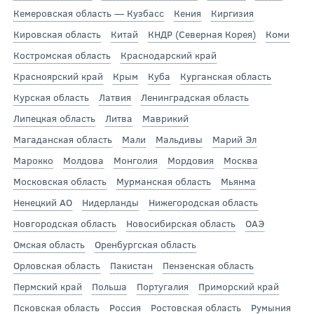
Кемеровская область — Кузбасс
Кения
Киргизия
Кировская область
Китай
КНДР (Северная Корея)
Коми
Костромская область
Краснодарский край
Красноярский край
Крым
Куба
Курганская область
Курская область
Латвия
Ленинградская область
Липецкая область
Литва
Маврикий
Магаданская область
Мали
Мальдивы
Марий Эл
Марокко
Молдова
Монголия
Мордовия
Москва
Московская область
Мурманская область
Мьянма
Ненецкий АО
Нидерланды
Нижегородская область
Новгородская область
Новосибирская область
ОАЭ
Омская область
Оренбургская область
Орловская область
Пакистан
Пензенская область
Пермский край
Польша
Португалия
Приморский край
Псковская область
Россия
Ростовская область
Румыния