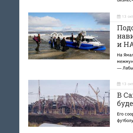
13 ок
Подо
нави
и Н
На Ямал
межмун
— Лабы
13 ок
В С
буде
Его со
футбол