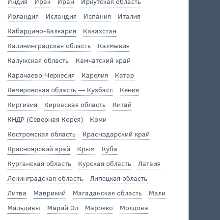
Индия
Ирак
Иран
Иркутская область
Ирландия
Исландия
Испания
Италия
Кабардино-Балкария
Казахстан
Калининградская область
Калмыкия
Калужская область
Камчатский край
Карачаево-Черкесия
Карелия
Катар
Кемеровская область — Кузбасс
Кения
Киргизия
Кировская область
Китай
КНДР (Северная Корея)
Коми
Костромская область
Краснодарский край
Красноярский край
Крым
Куба
Курганская область
Курская область
Латвия
Ленинградская область
Липецкая область
Литва
Маврикий
Магаданская область
Мали
Мальдивы
Марий Эл
Марокко
Молдова