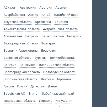
Абхазия
Австралия
Австрия
Адыгея
Азербайджан
Алжир
Алтай
Алтайский край
Амурская область
Аргентина
Армения
Архангельская область
Астраханская область
Афганистан
Бахрейн
Башкортостан
Беларусь
Белгородская область
Болгария
Босния и Герцеговина
Бразилия
Брянская область
Бурятия
Великобритания
Венгрия
Венесуэла
Владимирская область
Волгоградская область
Вологодская область
Воронежская область
Вьетнам
Германия
Греция
Грузия
Дагестан
Дания
Еврейская АО
Египет
Забайкальский край
Ивановская область
Израиль
Ингушетия