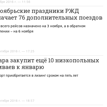
ября 2016 г. — 11:56
ноябрьские праздники РЖД
начает 76 дополнительных поездов
всего рейсов назначено на 3 ноября, а в обратном
ении – на 6 ноября
нтября 2016 г. — 17:25
ара закупит ещё 10 низкопольных
мваев к январю
рт приобретается в лизинг сроком на пять лет
нтября 2016 г. — 18:57