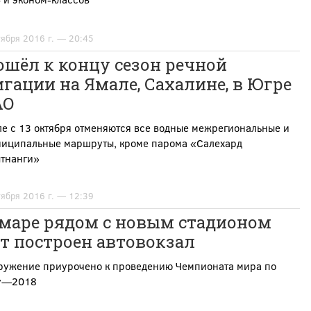
тября 2016 г. — 20:45
шёл к концу сезон речной
гации на Ямале, Сахалине, в Югре
АО
е с 13 октября отменяются все водные межрегиональные и
иципальные маршруты, кроме парома «Салехард
тнанги»
тября 2016 г. — 12:39
амаре рядом с новым стадионом
т построен автовокзал
оружение приурочено к проведению Чемпионата мира по
у—
2018