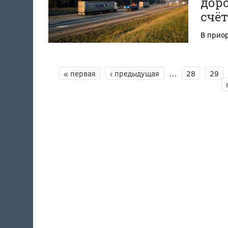
дор
счёт
В приор
СТРАНИЦЫ
« первая
‹ предыдущая
…
28
29