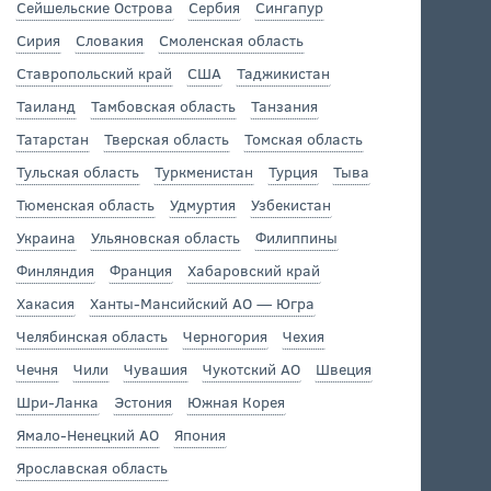
Сейшельские Острова
Сербия
Сингапур
Сирия
Словакия
Смоленская область
Ставропольский край
США
Таджикистан
Таиланд
Тамбовская область
Танзания
Татарстан
Тверская область
Томская область
Тульская область
Туркменистан
Турция
Тыва
Тюменская область
Удмуртия
Узбекистан
Украина
Ульяновская область
Филиппины
Финляндия
Франция
Хабаровский край
Хакасия
Ханты-Мансийский АО — Югра
Челябинская область
Черногория
Чехия
Чечня
Чили
Чувашия
Чукотский АО
Швеция
Шри-Ланка
Эстония
Южная Корея
Ямало-Ненецкий АО
Япония
Ярославская область