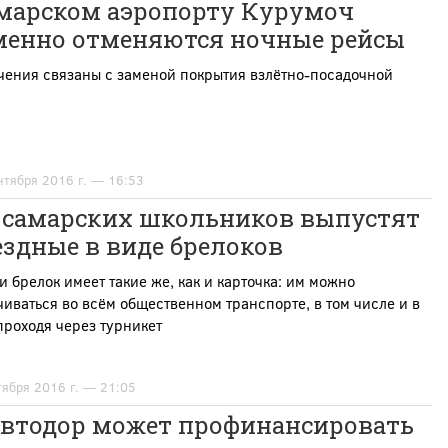
амарском аэропорту Курумоч
менно отменяются ночные рейсы
чения связаны с заменой покрытия взлётно-посадочной
нтября 2016 г. — 16:53
 самарских школьников выпустят
здные в виде брелоков
 брелок имеет такие же, как и карточка: им можно
иваться во всём общественном транспорте, в том числе и в
проходя через турникет
тября 2016 г. — 21:05
автодор может профинансировать