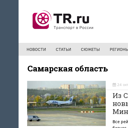
Перейти к основному содержанию
НОВОСТИ
СТАТЬИ
СЮЖЕТЫ
РЕГИОН
Самарская область
24 ок
Из 
нов
Мин
Все ре
бизнес-