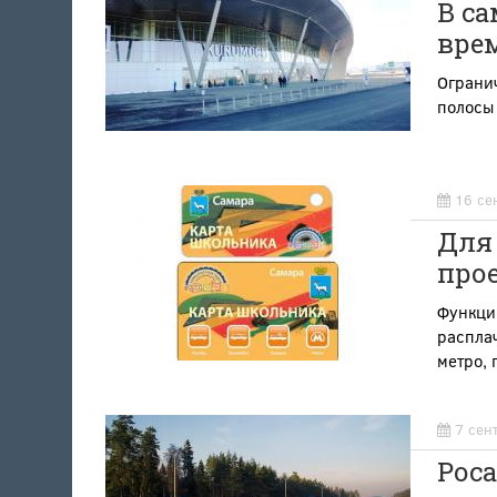
В с
вре
Ограни
полосы
16 се
Для
прое
Функции
расплач
метро, 
7 сен
Рос