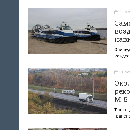
12 ок
Сам
воз
нав
Они бу
Рождес
11 ок
Око
рек
М-5 
Теперь 
транспо