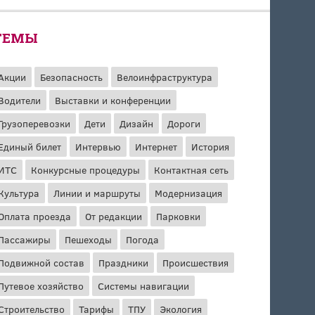
ТЕМЫ
Акции
Безопасность
Велоинфраструктура
Водители
Выставки и конференции
Грузоперевозки
Дети
Дизайн
Дороги
Единый билет
Интервью
Интернет
История
ИТС
Конкурсные процедуры
Контактная сеть
Культура
Линии и маршруты
Модернизация
Оплата проезда
От редакции
Парковки
Пассажиры
Пешеходы
Погода
Подвижной состав
Праздники
Происшествия
Путевое хозяйство
Системы навигации
Строительство
Тарифы
ТПУ
Экология