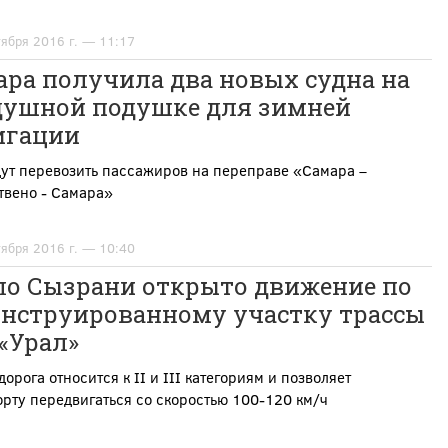
тября 2016 г. — 11:17
ара получила два новых судна на
душной подушке для зимней
игации
дут перевозить пассажиров на переправе «Самара –
твено - Самара»
тября 2016 г. — 10:40
ло Сызрани открыто движение по
онструированному участку трассы
«Урал»
дорога относится к II и III категориям и позволяет
рту передвигаться со скоростью 100-120 км/ч