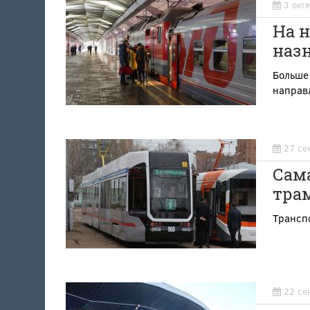
3 окт
На 
наз
Больше 
направл
27 се
Сам
тра
Транспо
22 се