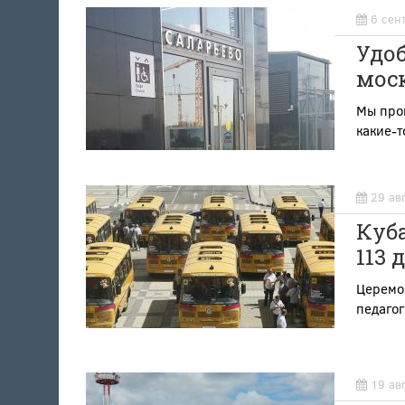
6 сен
Удо
мос
Мы пров
какие-т
29 ав
Куб
113 
Церемо
педагог
19 ав