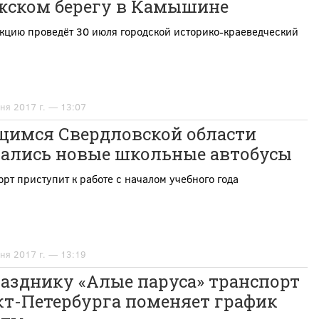
жском берегу в Камышине
кцию проведёт 30 июля городской историко-краеведческий
ня 2017 г. — 13:07
щимся Свердловской области
тались новые школьные автобусы
рт приступит к работе с началом учебного года
ня 2017 г. — 13:19
азднику «Алые паруса» транспорт
кт-Петербурга поменяет график