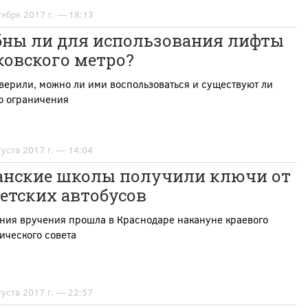
тября 2017 г. — 18:13
бны ли для использования лифты
ковского метро?
ерили, можно ли ими воспользоваться и существуют ли
о ограничения
густа 2017 г. — 14:04
анские школы получили ключи от
детских автобусов
ния вручения прошла в Краснодаре накануне краевого
ического совета
густа 2017 г. — 22:57