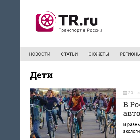
Перейти к основному содержанию
НОВОСТИ
СТАТЬИ
СЮЖЕТЫ
РЕГИОН
Дети
20 се
В Ро
авт
В разн
экологи