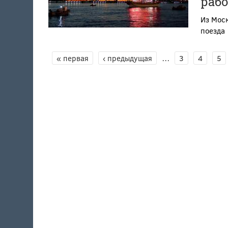
раб
Из Мос
поезда
« первая
‹ предыдущая
…
3
4
5
СТРАНИЦЫ