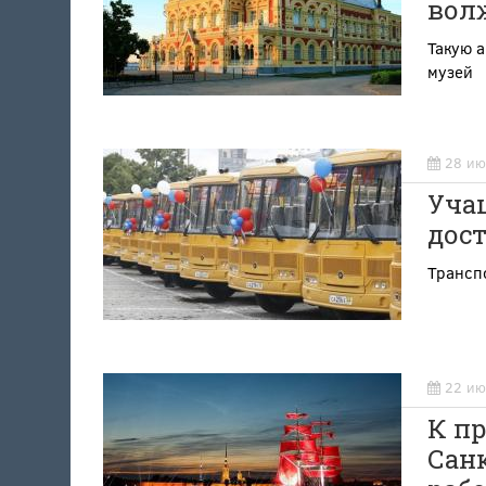
вол
Такую а
музей
28 ию
Уча
дос
Транспо
22 ию
К пр
Сан