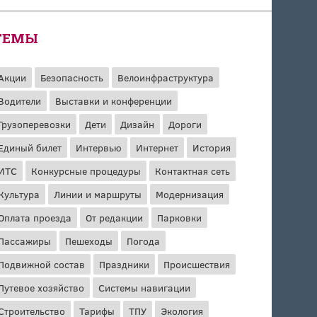
ТЕМЫ
Акции
Безопасность
Велоинфраструктура
Водители
Выставки и конференции
Грузоперевозки
Дети
Дизайн
Дороги
Единый билет
Интервью
Интернет
История
ИТС
Конкурсные процедуры
Контактная сеть
Культура
Линии и маршруты
Модернизация
Оплата проезда
От редакции
Парковки
Пассажиры
Пешеходы
Погода
Подвижной состав
Праздники
Происшествия
Путевое хозяйство
Системы навигации
Строительство
Тарифы
ТПУ
Экология