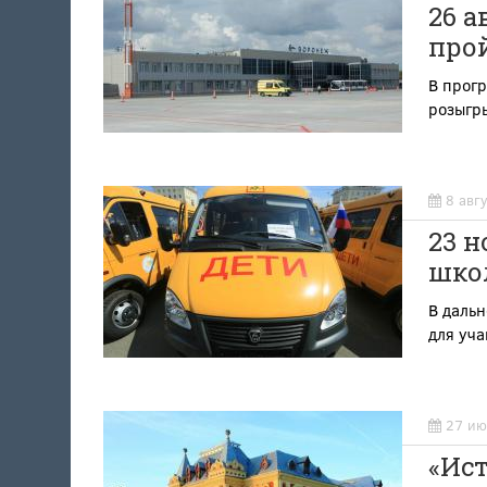
26 а
про
В прог
розыгры
8 авг
23 н
шко
В даль
для уч
27 ию
«Ис