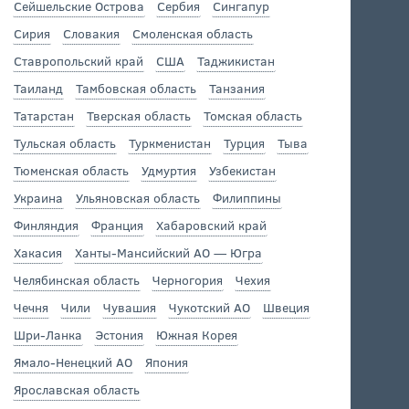
Сейшельские Острова
Сербия
Сингапур
Сирия
Словакия
Смоленская область
Ставропольский край
США
Таджикистан
Таиланд
Тамбовская область
Танзания
Татарстан
Тверская область
Томская область
Тульская область
Туркменистан
Турция
Тыва
Тюменская область
Удмуртия
Узбекистан
Украина
Ульяновская область
Филиппины
Финляндия
Франция
Хабаровский край
Хакасия
Ханты-Мансийский АО — Югра
Челябинская область
Черногория
Чехия
Чечня
Чили
Чувашия
Чукотский АО
Швеция
Шри-Ланка
Эстония
Южная Корея
Ямало-Ненецкий АО
Япония
Ярославская область