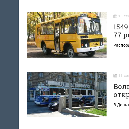
13 се
154
77 р
Распоря
11 се
Вол
отк
В День 