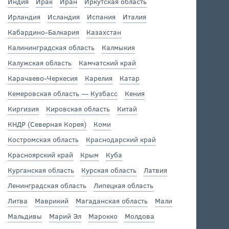
Индия
Ирак
Иран
Иркутская область
Ирландия
Исландия
Испания
Италия
Кабардино-Балкария
Казахстан
Калининградская область
Калмыкия
Калужская область
Камчатский край
Карачаево-Черкесия
Карелия
Катар
Кемеровская область — Кузбасс
Кения
Киргизия
Кировская область
Китай
КНДР (Северная Корея)
Коми
Костромская область
Краснодарский край
Красноярский край
Крым
Куба
Курганская область
Курская область
Латвия
Ленинградская область
Липецкая область
Литва
Маврикий
Магаданская область
Мали
Мальдивы
Марий Эл
Марокко
Молдова