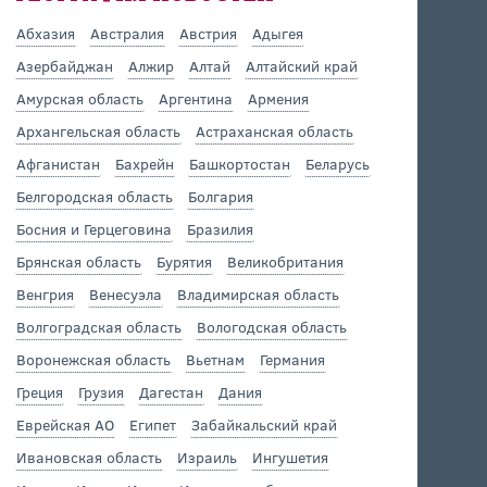
Абхазия
Австралия
Австрия
Адыгея
Азербайджан
Алжир
Алтай
Алтайский край
Амурская область
Аргентина
Армения
Архангельская область
Астраханская область
Афганистан
Бахрейн
Башкортостан
Беларусь
Белгородская область
Болгария
Босния и Герцеговина
Бразилия
Брянская область
Бурятия
Великобритания
Венгрия
Венесуэла
Владимирская область
Волгоградская область
Вологодская область
Воронежская область
Вьетнам
Германия
Греция
Грузия
Дагестан
Дания
Еврейская АО
Египет
Забайкальский край
Ивановская область
Израиль
Ингушетия