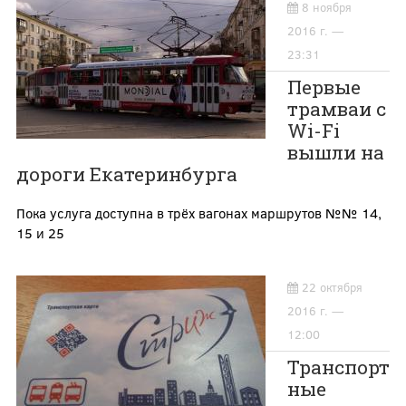
8 ноября
2016 г. —
23:31
Первые
трамваи с
Wi-Fi
вышли на
дороги Екатеринбурга
Пока услуга доступна в трёх вагонах маршрутов №№ 14,
15 и 25
22 октября
2016 г. —
12:00
Транспорт
ные