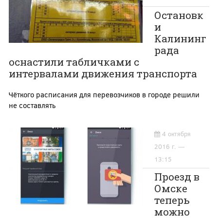
Остановк
и
Калининг
рада
оснастили табличками с
интервалами движения транспорта
Чёткого расписания для перевозчиков в городе решили
не составлять
4 октября
2016 г. —
13:15
Проезд в
Омске
теперь
можно