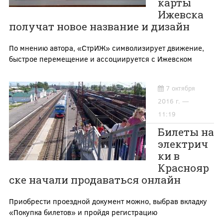
карты
Ижевска
получат новое название и дизайн
По мнению автора, «СтрИЖ» символизирует движение,
быстрое перемещение и ассоциируется с Ижевском
7 октября
2016 г. —
11:19
Билеты на
электрич
ки в
Краснояр
ске начали продаваться онлайн
Приобрести проездной документ можно, выбрав вкладку
«Покупка билетов» и пройдя регистрацию