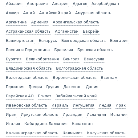
Абхазия
Австралия
Австрия
Адыгея
Азербайджан
Алжир
Алтай
Алтайский край
Амурская область
Аргентина
Армения
Архангельская область
Астраханская область
Афганистан
Бахрейн
Башкортостан
Беларусь
Белгородская область
Болгария
Босния и Герцеговина
Бразилия
Брянская область
Бурятия
Великобритания
Венгрия
Венесуэла
Владимирская область
Волгоградская область
Вологодская область
Воронежская область
Вьетнам
Германия
Греция
Грузия
Дагестан
Дания
Еврейская АО
Египет
Забайкальский край
Ивановская область
Израиль
Ингушетия
Индия
Ирак
Иран
Иркутская область
Ирландия
Исландия
Испания
Италия
Кабардино-Балкария
Казахстан
Калининградская область
Калмыкия
Калужская область