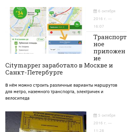
6 октября
2016 г. —
16:07
Транспорт
ное
приложен
ие
Citymapper заработало в Москве и
Санкт-Петербурге
В нём можно строить различные варианты маршрутов
для метро, наземного транспорта, электричек и
велосипеда
5 октября
2016 г. —
11:28