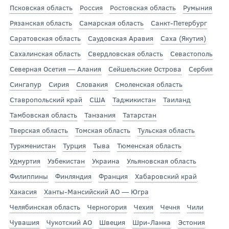
Псковская область
Россия
Ростовская область
Румыния
Рязанская область
Самарская область
Санкт-Петербург
Саратовская область
Саудовская Аравия
Саха (Якутия)
Сахалинская область
Свердловская область
Севастополь
Северная Осетия — Алания
Сейшельские Острова
Сербия
Сингапур
Сирия
Словакия
Смоленская область
Ставропольский край
США
Таджикистан
Таиланд
Тамбовская область
Танзания
Татарстан
Тверская область
Томская область
Тульская область
Туркменистан
Турция
Тыва
Тюменская область
Удмуртия
Узбекистан
Украина
Ульяновская область
Филиппины
Финляндия
Франция
Хабаровский край
Хакасия
Ханты-Мансийский АО — Югра
Челябинская область
Черногория
Чехия
Чечня
Чили
Чувашия
Чукотский АО
Швеция
Шри-Ланка
Эстония