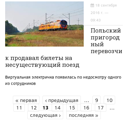
18 сентября
2016 г. —
09:43
Польский
пригород
ный
перевозчи
к продавал билеты на
несуществующий поезд
Виртуальная электричка появилась по недосмотру одного
из сотрудников
« первая
‹ предыдущая
…
9
10
СТРАНИЦЫ
11
12
13
14
15
16
17
…
следующая ›
последняя »