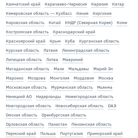
Камчатский край
Карачаево-Черкесия
Карелия
Катар
Кемеровская область — Кузбасс
Кения
Киргизия
Кировская область
Китай
КНДР (Северная Корея)
Коми
Костромская область
Краснодарский край
Красноярский край
Крым
Куба
Курганская область
Курская область
Латвия
Ленинградская область
Липецкая область
Литва
Маврикий
Магаданская область
Мали
Мальдивы
Марий Эл
Марокко
Молдова
Монголия
Мордовия
Москва
Московская область
Мурманская область
Мьянма
Ненецкий АО
Нидерланды
Нижегородская область
Новгородская область
Новосибирская область
ОАЭ
Омская область
Оренбургская область
Орловская область
Пакистан
Пензенская область
Пермский край
Польша
Португалия
Приморский край