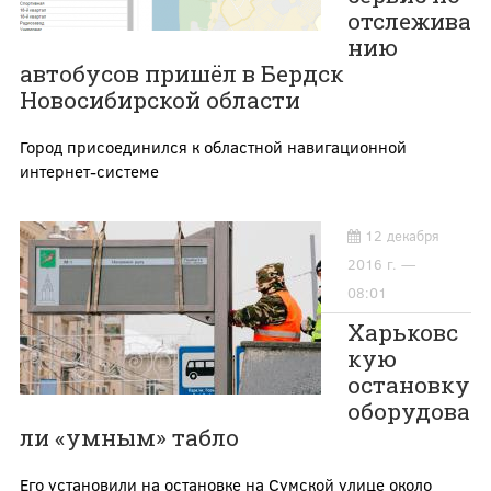
отслежива
нию
автобусов пришёл в Бердск
Новосибирской области
Город присоединился к областной навигационной
интернет-системе
12 декабря
2016 г. —
08:01
Харьковс
кую
остановку
оборудова
ли «умным» табло
Его установили на остановке на Сумской улице около