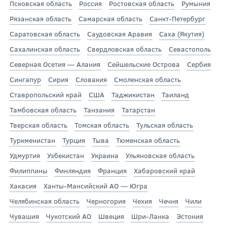
Псковская область
Россия
Ростовская область
Румыния
Рязанская область
Самарская область
Санкт-Петербург
Саратовская область
Саудовская Аравия
Саха (Якутия)
Сахалинская область
Свердловская область
Севастополь
Северная Осетия — Алания
Сейшельские Острова
Сербия
Сингапур
Сирия
Словакия
Смоленская область
Ставропольский край
США
Таджикистан
Таиланд
Тамбовская область
Танзания
Татарстан
Тверская область
Томская область
Тульская область
Туркменистан
Турция
Тыва
Тюменская область
Удмуртия
Узбекистан
Украина
Ульяновская область
Филиппины
Финляндия
Франция
Хабаровский край
Хакасия
Ханты-Мансийский АО — Югра
Челябинская область
Черногория
Чехия
Чечня
Чили
Чувашия
Чукотский АО
Швеция
Шри-Ланка
Эстония