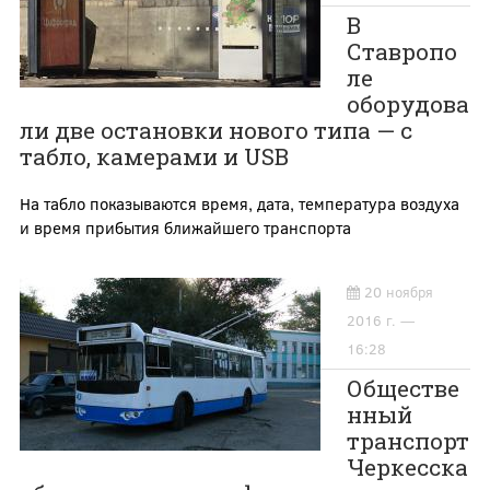
В
Ставропо
ле
оборудова
ли две остановки нового типа — с
табло, камерами и USB
На табло показываются время, дата, температура воздуха
и время прибытия ближайшего транспорта
20 ноября
2016 г. —
16:28
Обществе
нный
транспорт
Черкесска