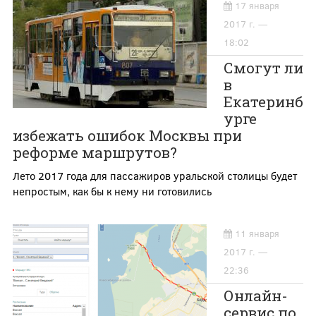
17 января
2017 г. —
18:02
Смогут ли
в
Екатеринб
урге
избежать ошибок Москвы при
реформе маршрутов?
Лето 2017 года для пассажиров уральской столицы будет
непростым, как бы к нему ни готовились
11 января
2017 г. —
22:36
Онлайн-
сервис по