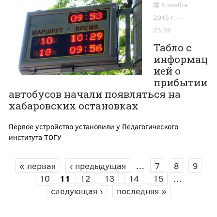
8 ноября
2016 г. —
23:39
Табло с
информац
ией о
прибытии
автобусов начали появляться на
хабаровских остановках
Первое устройство установили у Педагогического
института ТОГУ
« первая
‹ предыдущая
…
7
8
9
СТРАНИЦЫ
10
11
12
13
14
15
…
следующая ›
последняя »