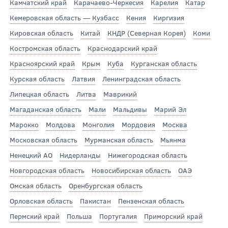
Камчатский край
Карачаево-Черкесия
Карелия
Катар
Кемеровская область — Кузбасс
Кения
Киргизия
Кировская область
Китай
КНДР (Северная Корея)
Коми
Костромская область
Краснодарский край
Красноярский край
Крым
Куба
Курганская область
Курская область
Латвия
Ленинградская область
Липецкая область
Литва
Маврикий
Магаданская область
Мали
Мальдивы
Марий Эл
Марокко
Молдова
Монголия
Мордовия
Москва
Московская область
Мурманская область
Мьянма
Ненецкий АО
Нидерланды
Нижегородская область
Новгородская область
Новосибирская область
ОАЭ
Омская область
Оренбургская область
Орловская область
Пакистан
Пензенская область
Пермский край
Польша
Португалия
Приморский край