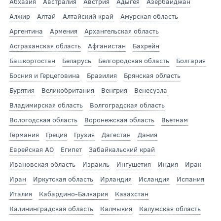
Абхазия
Австралия
Австрия
Адыгея
Азербайджан
Алжир
Алтай
Алтайский край
Амурская область
Аргентина
Армения
Архангельская область
Астраханская область
Афганистан
Бахрейн
Башкортостан
Беларусь
Белгородская область
Болгария
Босния и Герцеговина
Бразилия
Брянская область
Бурятия
Великобритания
Венгрия
Венесуэла
Владимирская область
Волгоградская область
Вологодская область
Воронежская область
Вьетнам
Германия
Греция
Грузия
Дагестан
Дания
Еврейская АО
Египет
Забайкальский край
Ивановская область
Израиль
Ингушетия
Индия
Ирак
Иран
Иркутская область
Ирландия
Исландия
Испания
Италия
Кабардино-Балкария
Казахстан
Калининградская область
Калмыкия
Калужская область