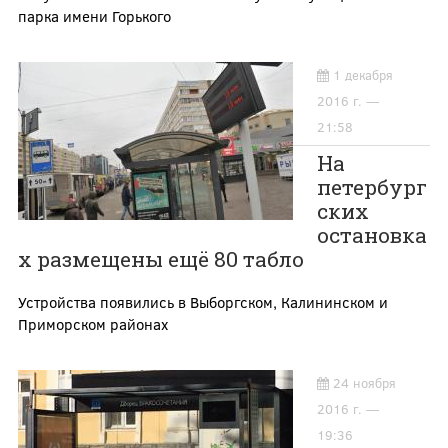
парка имени Горького
1 декабря
2016 г. —
21:58
На
петербург
ских
остановка
х размещены ещё 80 табло
Устройства появились в Выборгском, Калининском и
Приморском районах
24 ноября
2016 г. —
19:36