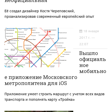
неофициальная
Её создал дизайнер Костя Череповский,
проанализировав современный европейский опыт
18 января
2017 г. —
22:07
Вышло
официаль
ное
мобильно
е приложение Московского
метрополитена для iOS
Приложение умеет строить маршрут с учетом всех видов
транспорта и пополнять карту «Тройка»