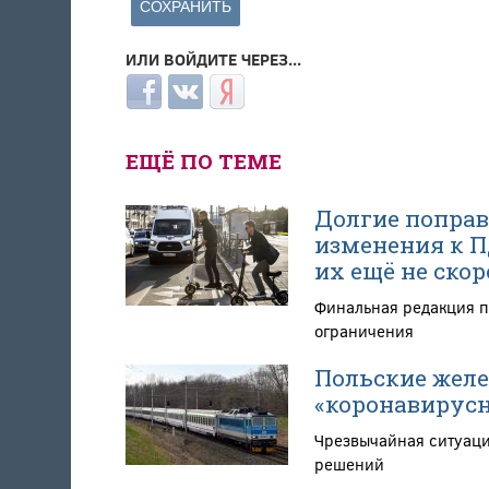
ИЛИ ВОЙДИТЕ ЧЕРЕЗ...
Login with Facebook
Login with ВКонтакте
Login with Яндекс
ЕЩЁ ПО ТЕМЕ
Долгие поправ
изменения к П
их ещё не скор
Финальная редакция п
ограничения
Польские желе
«коронавирусн
Чрезвычайная ситуаци
решений