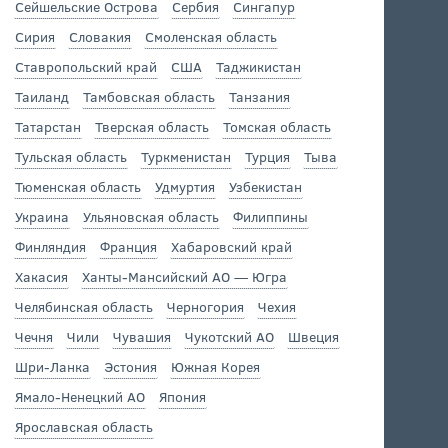
Сейшельские Острова
Сербия
Сингапур
Сирия
Словакия
Смоленская область
Ставропольский край
США
Таджикистан
Таиланд
Тамбовская область
Танзания
Татарстан
Тверская область
Томская область
Тульская область
Туркменистан
Турция
Тыва
Тюменская область
Удмуртия
Узбекистан
Украина
Ульяновская область
Филиппины
Финляндия
Франция
Хабаровский край
Хакасия
Ханты-Мансийский АО — Югра
Челябинская область
Черногория
Чехия
Чечня
Чили
Чувашия
Чукотский АО
Швеция
Шри-Ланка
Эстония
Южная Корея
Ямало-Ненецкий АО
Япония
Ярославская область