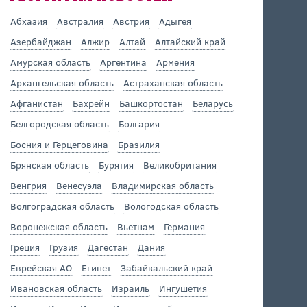
Абхазия
Австралия
Австрия
Адыгея
Азербайджан
Алжир
Алтай
Алтайский край
Амурская область
Аргентина
Армения
Архангельская область
Астраханская область
Афганистан
Бахрейн
Башкортостан
Беларусь
Белгородская область
Болгария
Босния и Герцеговина
Бразилия
Брянская область
Бурятия
Великобритания
Венгрия
Венесуэла
Владимирская область
Волгоградская область
Вологодская область
Воронежская область
Вьетнам
Германия
Греция
Грузия
Дагестан
Дания
Еврейская АО
Египет
Забайкальский край
Ивановская область
Израиль
Ингушетия