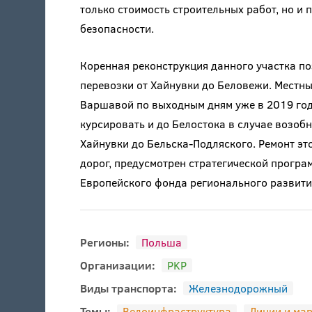
только стоимость строительных работ, но и
безопасности.
Коренная реконструкция данного участка п
перевозки от Хайнувки до Беловежи. Местны
Варшавой по выходным дням уже в 2019 году
курсировать и до Белостока в случае возоб
Хайнувки до Бельска-Подляского. Ремонт эт
дорог, предусмотрен стратегической прогр
Европейского фонда регионального развити
Регионы:
Польша
Организации:
PKP
Виды транспорта:
Железнодорожный
Темы:
Велоинфраструктура
Линии и ма