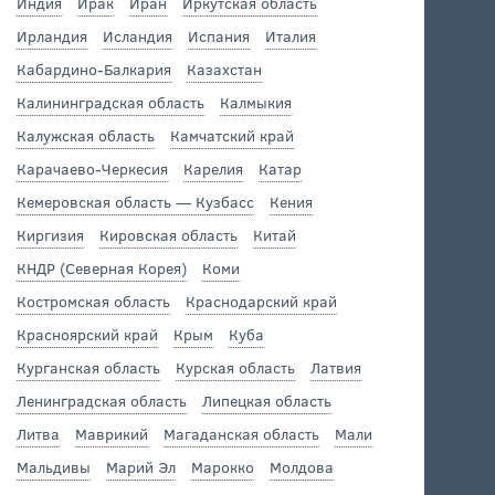
Индия
Ирак
Иран
Иркутская область
Ирландия
Исландия
Испания
Италия
Кабардино-Балкария
Казахстан
Калининградская область
Калмыкия
Калужская область
Камчатский край
Карачаево-Черкесия
Карелия
Катар
Кемеровская область — Кузбасс
Кения
Киргизия
Кировская область
Китай
КНДР (Северная Корея)
Коми
Костромская область
Краснодарский край
Красноярский край
Крым
Куба
Курганская область
Курская область
Латвия
Ленинградская область
Липецкая область
Литва
Маврикий
Магаданская область
Мали
Мальдивы
Марий Эл
Марокко
Молдова