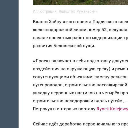
Иллюстрация:
Кшиштоф Ружаньский
Власти Хайнувского повета Подляского воево
железнодорожной линии номер 52, ведущая 
начале проектных работ по модернизации т
развития Беловежской пущи.
«Проект включает в себя подготовку докуме
воздействия на окружающую среду) и ремо
сопутствующими объектами: замену рельсош
путепроводов, строительство пассажирской 
укладку перронных настилов на четырёх пр
строительство велодорожки вдоль путей», 
Петрочук в интервью порталу
Rynek Kolejowy
Сейчас идёт доработка первоначального про