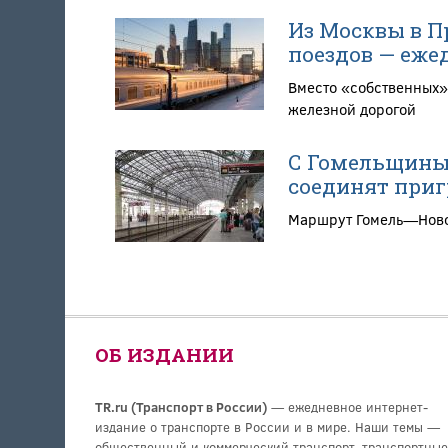
Из Москвы в П
поездов — еже
Вместо «собственных»
железной дорогой
С Гомельщины
соединят при
Маршрут Гомель—Новоз
ОБ ИЗДАНИИ
TR.ru (Транспорт в России)
— ежедневное интернет-
издание о транспорте в России и в мире. Наши темы —
общественный и коммерческий транспорт, транспортные