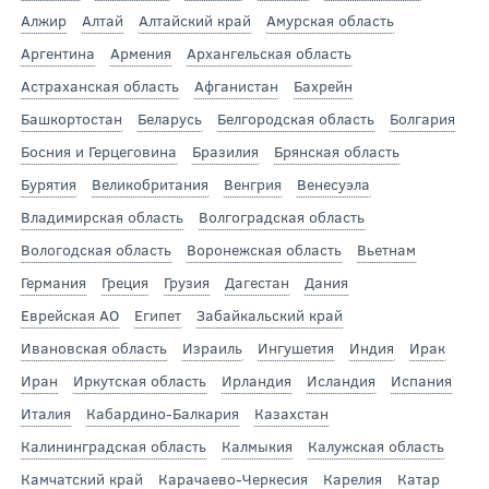
Алжир
Алтай
Алтайский край
Амурская область
Аргентина
Армения
Архангельская область
Астраханская область
Афганистан
Бахрейн
Башкортостан
Беларусь
Белгородская область
Болгария
Босния и Герцеговина
Бразилия
Брянская область
Бурятия
Великобритания
Венгрия
Венесуэла
Владимирская область
Волгоградская область
Вологодская область
Воронежская область
Вьетнам
Германия
Греция
Грузия
Дагестан
Дания
Еврейская АО
Египет
Забайкальский край
Ивановская область
Израиль
Ингушетия
Индия
Ирак
Иран
Иркутская область
Ирландия
Исландия
Испания
Италия
Кабардино-Балкария
Казахстан
Калининградская область
Калмыкия
Калужская область
Камчатский край
Карачаево-Черкесия
Карелия
Катар