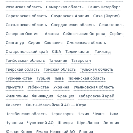
Рязанская область
Самарская область
Санкт-Петербург
Саратовская область
Саудовская Аравия
Саха (Якутия)
Сахалинская область
Свердловская область
Севастополь
Северная Осетия — Алания
Сейшельские Острова
Сербия
Сингапур
Сирия
Словакия
Смоленская область
Ставропольский край
США
Таджикистан
Таиланд
Тамбовская область
Танзания
Татарстан
Тверская область
Томская область
Тульская область
Туркменистан
Турция
Тыва
Тюменская область
Удмуртия
Узбекистан
Украина
Ульяновская область
Филиппины
Финляндия
Франция
Хабаровский край
Хакасия
Ханты-Мансийский АО — Югра
Челябинская область
Черногория
Чехия
Чечня
Чили
Чувашия
Чукотский АО
Швеция
Шри-Ланка
Эстония
Южная Корея
Ямало-Ненецкий АО
Япония