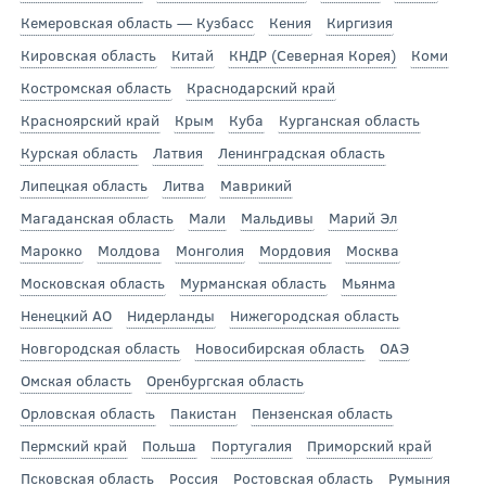
Кемеровская область — Кузбасс
Кения
Киргизия
Кировская область
Китай
КНДР (Северная Корея)
Коми
Костромская область
Краснодарский край
Красноярский край
Крым
Куба
Курганская область
Курская область
Латвия
Ленинградская область
Липецкая область
Литва
Маврикий
Магаданская область
Мали
Мальдивы
Марий Эл
Марокко
Молдова
Монголия
Мордовия
Москва
Московская область
Мурманская область
Мьянма
Ненецкий АО
Нидерланды
Нижегородская область
Новгородская область
Новосибирская область
ОАЭ
Омская область
Оренбургская область
Орловская область
Пакистан
Пензенская область
Пермский край
Польша
Португалия
Приморский край
Псковская область
Россия
Ростовская область
Румыния