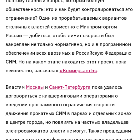
Поэтому главный вопрос, который волнует
общественность: кто и как будет контролироваться это
ограничение? Один из прорабатываемых вариантов
столичных властей совместно с Минпромторгом
России — добиться, чтобы лимит скорости был
закреплен не только нормативно, но и в программном
обеспечении всех ввозимых в Российскую Федерацию
СИМ. Но на каком этапе находится этот проект, пока
неизвестно, рассказал
«КоммерсантЪ»
.
Властям
Москвы
и
Санкт-Петербурга
пока удалось
договориться с кикшеринговыми операторами о
введении программного ограничения скорости
движения прокатных СИМ в парках и отдельных зонах
в центре города, но повлиять на частных владельцев
электросамокатов власти не могут. Также прошедшим
летом, в отсутствие федерального регулирования этой