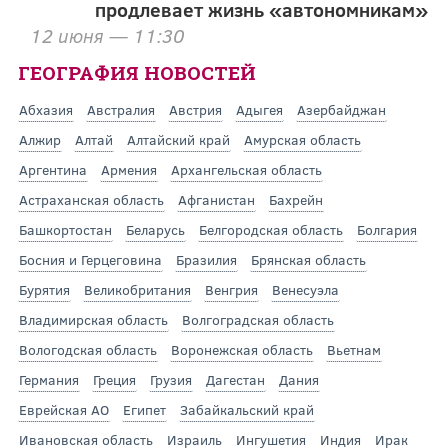
продлевает жизнь «автономникам»
12 июня — 11:30
ГЕОГРАФИЯ НОВОСТЕЙ
Абхазия
Австралия
Австрия
Адыгея
Азербайджан
Алжир
Алтай
Алтайский край
Амурская область
Аргентина
Армения
Архангельская область
Астраханская область
Афганистан
Бахрейн
Башкортостан
Беларусь
Белгородская область
Болгария
Босния и Герцеговина
Бразилия
Брянская область
Бурятия
Великобритания
Венгрия
Венесуэла
Владимирская область
Волгоградская область
Вологодская область
Воронежская область
Вьетнам
Германия
Греция
Грузия
Дагестан
Дания
Еврейская АО
Египет
Забайкальский край
Ивановская область
Израиль
Ингушетия
Индия
Ирак