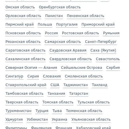
Омская область
Оренбургская область
Орловская область
Пакистан
Пензенская область
Пермский край
Польша
Португалия
Приморский край
Псковская область
Россия
Ростовская область
Румыния
Рязанская область
Самарская область
Санкт-Петербург
Саратовская область
Саудовская Аравия
Саха (Якутия)
Сахалинская область
Свердловская область
Севастополь
Северная Осетия — Алания
Сейшельские Острова
Сербия
Сингапур
Сирия
Словакия
Смоленская область
Ставропольский край
США
Таджикистан
Таиланд
Тамбовская область
Танзания
Татарстан
Тверская область
Томская область
Тульская область
Туркменистан
Турция
Тыва
Тюменская область
Удмуртия
Узбекистан
Украина
Ульяновская область
Филиппины
Финляндия
Франция
Хабаровский край