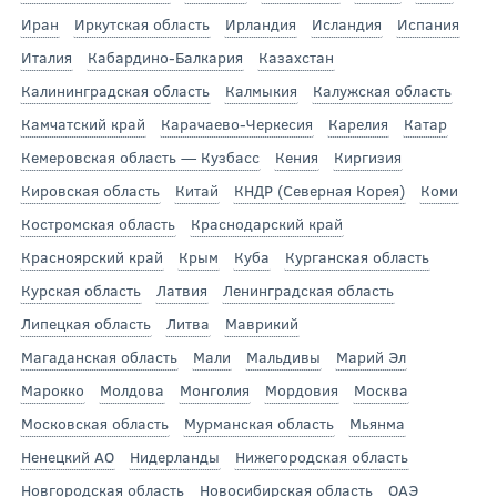
Иран
Иркутская область
Ирландия
Исландия
Испания
Италия
Кабардино-Балкария
Казахстан
Калининградская область
Калмыкия
Калужская область
Камчатский край
Карачаево-Черкесия
Карелия
Катар
Кемеровская область — Кузбасс
Кения
Киргизия
Кировская область
Китай
КНДР (Северная Корея)
Коми
Костромская область
Краснодарский край
Красноярский край
Крым
Куба
Курганская область
Курская область
Латвия
Ленинградская область
Липецкая область
Литва
Маврикий
Магаданская область
Мали
Мальдивы
Марий Эл
Марокко
Молдова
Монголия
Мордовия
Москва
Московская область
Мурманская область
Мьянма
Ненецкий АО
Нидерланды
Нижегородская область
Новгородская область
Новосибирская область
ОАЭ