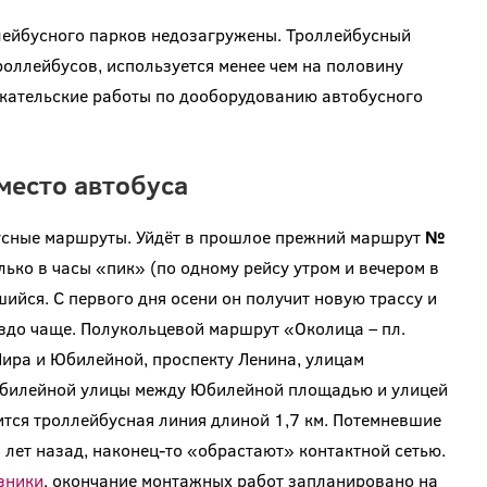
ллейбусного парков недозагружены. Троллейбусный
оллейбусов, используется менее чем на половину
скательские работы по дооборудованию автобусного
место автобуса
бусные маршруты. Уйдёт в прошлое прежний маршрут
№
ько в часы «пик» (по одному рейсу утром и вечером в
шийся. С первого дня осени он получит новую трассу и
аздо чаще. Полукольцевой маршрут «Околица – пл.
ира и Юбилейной, проспекту Ленина, улицам
 Юбилейной улицы между Юбилейной площадью и улицей
тся троллейбусная линия длиной 1,7 км. Потемневшие
 лет назад, наконец-то «обрастают» контактной сетью.
зники
, окончание монтажных работ запланировано на