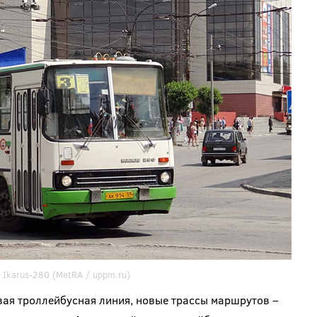
Ikarus-280 (MetRA /
uppm.ru
)
вая троллейбусная линия, новые трассы маршрутов –