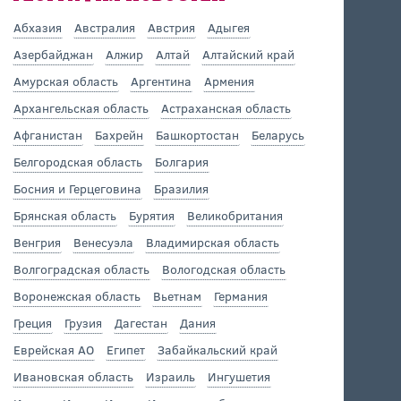
Абхазия
Австралия
Австрия
Адыгея
Азербайджан
Алжир
Алтай
Алтайский край
Амурская область
Аргентина
Армения
Архангельская область
Астраханская область
Афганистан
Бахрейн
Башкортостан
Беларусь
Белгородская область
Болгария
Босния и Герцеговина
Бразилия
Брянская область
Бурятия
Великобритания
Венгрия
Венесуэла
Владимирская область
Волгоградская область
Вологодская область
Воронежская область
Вьетнам
Германия
Греция
Грузия
Дагестан
Дания
Еврейская АО
Египет
Забайкальский край
Ивановская область
Израиль
Ингушетия