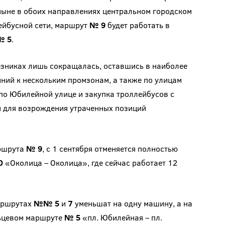
тныне в обоих направлениях центральном городском
ейбусной сети, маршрут
№ 9
будет работать в
№ 5
.
езниках лишь сокращалась, оставшись в наиболее
ний к нескольким промзонам, а также по улицам
по Юбилейной улице и закупка троллейбусов с
 для возрождения утраченных позиций
.
аршрута
№ 9
, с 1 сентября отменяется полностью
0
«Околица – Околица», где сейчас работает 12
маршрутах
№№ 5
и
7
уменьшат на одну машину, а на
льцевом маршруте
№ 5
«пл. Юбилейная – пл.