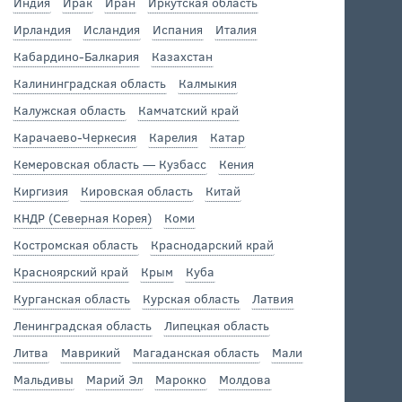
Индия
Ирак
Иран
Иркутская область
Ирландия
Исландия
Испания
Италия
Кабардино-Балкария
Казахстан
Калининградская область
Калмыкия
Калужская область
Камчатский край
Карачаево-Черкесия
Карелия
Катар
Кемеровская область — Кузбасс
Кения
Киргизия
Кировская область
Китай
КНДР (Северная Корея)
Коми
Костромская область
Краснодарский край
Красноярский край
Крым
Куба
Курганская область
Курская область
Латвия
Ленинградская область
Липецкая область
Литва
Маврикий
Магаданская область
Мали
Мальдивы
Марий Эл
Марокко
Молдова