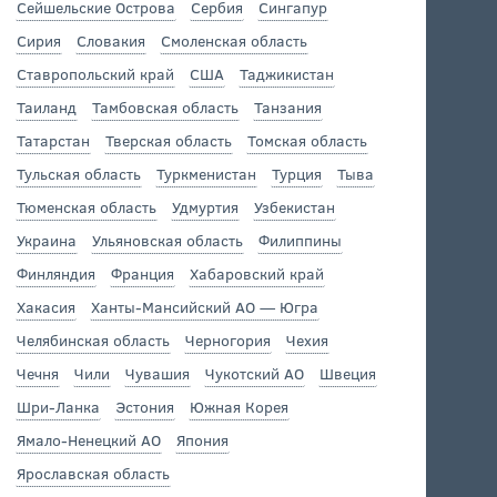
Сейшельские Острова
Сербия
Сингапур
Сирия
Словакия
Смоленская область
Ставропольский край
США
Таджикистан
Таиланд
Тамбовская область
Танзания
Татарстан
Тверская область
Томская область
Тульская область
Туркменистан
Турция
Тыва
Тюменская область
Удмуртия
Узбекистан
Украина
Ульяновская область
Филиппины
Финляндия
Франция
Хабаровский край
Хакасия
Ханты-Мансийский АО — Югра
Челябинская область
Черногория
Чехия
Чечня
Чили
Чувашия
Чукотский АО
Швеция
Шри-Ланка
Эстония
Южная Корея
Ямало-Ненецкий АО
Япония
Ярославская область