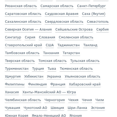
Рязанская область
Самарская область
Санкт-Петербург
Саратовская область
Саудовская Аравия
Саха (Якутия)
Сахалинская область
Свердловская область
Севастополь
Северная Осетия — Алания
Сейшельские Острова
Сербия
Сингапур
Сирия
Словакия
Смоленская область
Ставропольский край
США
Таджикистан
Таиланд
Тамбовская область
Танзания
Татарстан
Тверская область
Томская область
Тульская область
Туркменистан
Турция
Тыва
Тюменская область
Удмуртия
Узбекистан
Украина
Ульяновская область
Филиппины
Финляндия
Франция
Хабаровский край
Хакасия
Ханты-Мансийский АО — Югра
Челябинская область
Черногория
Чехия
Чечня
Чили
Чувашия
Чукотский АО
Швеция
Шри-Ланка
Эстония
Южная Корея
Ямало-Ненецкий АО
Япония