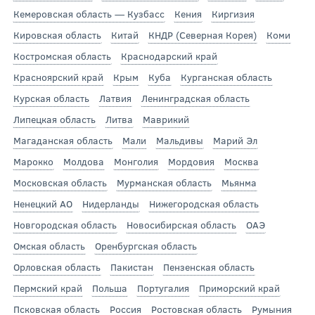
Кемеровская область — Кузбасс
Кения
Киргизия
Кировская область
Китай
КНДР (Северная Корея)
Коми
Костромская область
Краснодарский край
Красноярский край
Крым
Куба
Курганская область
Курская область
Латвия
Ленинградская область
Липецкая область
Литва
Маврикий
Магаданская область
Мали
Мальдивы
Марий Эл
Марокко
Молдова
Монголия
Мордовия
Москва
Московская область
Мурманская область
Мьянма
Ненецкий АО
Нидерланды
Нижегородская область
Новгородская область
Новосибирская область
ОАЭ
Омская область
Оренбургская область
Орловская область
Пакистан
Пензенская область
Пермский край
Польша
Португалия
Приморский край
Псковская область
Россия
Ростовская область
Румыния