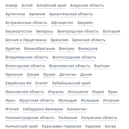
Алжир
Алтай
Алтайский край
Амурская область
Аргентина
Армения
Архангельская область
Астраханская область
Афганистан
Бахрейн
Башкортостан
Беларусь
Белгородская область
Болгария
Босния и Герцеговина
Бразилия
Брянская область
Бурятия
Великобритания
Венгрия
Венесуэла
Владимирская область
Волгоградская область
Вологодская область
Воронежская область
Вьетнам
Германия
Греция
Грузия
Дагестан
Дания
Еврейская АО
Египет
Забайкальский край
Ивановская область
Израиль
Ингушетия
Индия
Ирак
Иран
Иркутская область
Ирландия
Исландия
Испания
Италия
Кабардино-Балкария
Казахстан
Калининградская область
Калмыкия
Калужская область
Камчатский край
Карачаево-Черкесия
Карелия
Катар