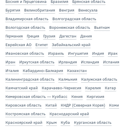
Босния и Герцеговина
Бразилия
Брянская область
Бурятия
Великобритания
Венгрия
Венесуэла
Владимирская область
Волгоградская область
Вологодская область
Воронежская область
Вьетнам
Германия
Греция
Грузия
Дагестан
Дания
Еврейская АО
Египет
Забайкальский край
Ивановская область
Израиль
Ингушетия
Индия
Ирак
Иран
Иркутская область
Ирландия
Исландия
Испания
Италия
Кабардино-Балкария
Казахстан
Калининградская область
Калмыкия
Калужская область
Камчатский край
Карачаево-Черкесия
Карелия
Катар
Кемеровская область — Кузбасс
Кения
Киргизия
Кировская область
Китай
КНДР (Северная Корея)
Коми
Костромская область
Краснодарский край
Красноярский край
Крым
Куба
Курганская область