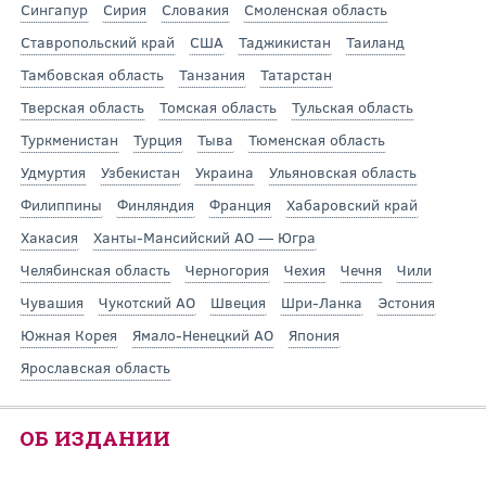
Сингапур
Сирия
Словакия
Смоленская область
Ставропольский край
США
Таджикистан
Таиланд
Тамбовская область
Танзания
Татарстан
Тверская область
Томская область
Тульская область
Туркменистан
Турция
Тыва
Тюменская область
Удмуртия
Узбекистан
Украина
Ульяновская область
Филиппины
Финляндия
Франция
Хабаровский край
Хакасия
Ханты-Мансийский АО — Югра
Челябинская область
Черногория
Чехия
Чечня
Чили
Чувашия
Чукотский АО
Швеция
Шри-Ланка
Эстония
Южная Корея
Ямало-Ненецкий АО
Япония
Ярославская область
ОБ ИЗДАНИИ