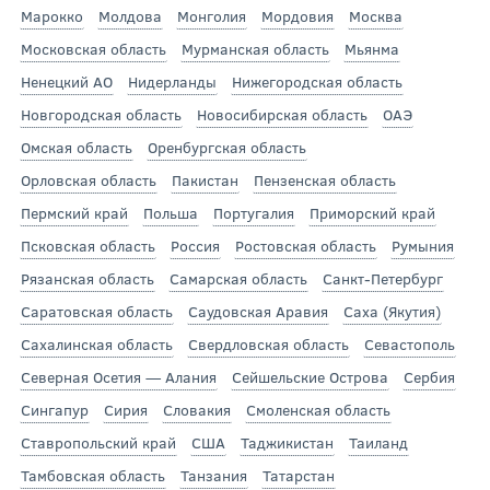
Марокко
Молдова
Монголия
Мордовия
Москва
Московская область
Мурманская область
Мьянма
Ненецкий АО
Нидерланды
Нижегородская область
Новгородская область
Новосибирская область
ОАЭ
Омская область
Оренбургская область
Орловская область
Пакистан
Пензенская область
Пермский край
Польша
Португалия
Приморский край
Псковская область
Россия
Ростовская область
Румыния
Рязанская область
Самарская область
Санкт-Петербург
Саратовская область
Саудовская Аравия
Саха (Якутия)
Сахалинская область
Свердловская область
Севастополь
Северная Осетия — Алания
Сейшельские Острова
Сербия
Сингапур
Сирия
Словакия
Смоленская область
Ставропольский край
США
Таджикистан
Таиланд
Тамбовская область
Танзания
Татарстан