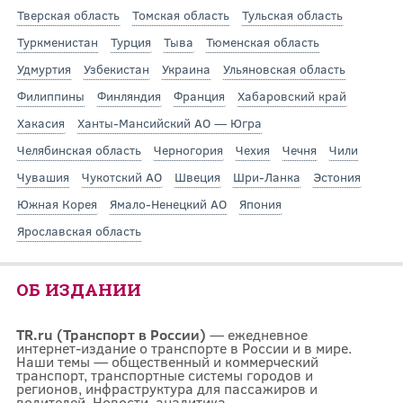
Тверская область
Томская область
Тульская область
Туркменистан
Турция
Тыва
Тюменская область
Удмуртия
Узбекистан
Украина
Ульяновская область
Филиппины
Финляндия
Франция
Хабаровский край
Хакасия
Ханты-Мансийский АО — Югра
Челябинская область
Черногория
Чехия
Чечня
Чили
Чувашия
Чукотский АО
Швеция
Шри-Ланка
Эстония
Южная Корея
Ямало-Ненецкий АО
Япония
Ярославская область
ОБ ИЗДАНИИ
TR.ru (Транспорт в России)
— ежедневное
интернет-издание о транспорте в России и в мире.
Наши темы — общественный и коммерческий
транспорт, транспортные системы городов и
регионов, инфраструктура для пассажиров и
водителей. Новости, аналитика,