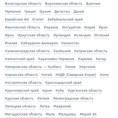
Вологодская область
Воронежская область
Вьетнам
Германия
Греция
Грузия
Дагестан
Дания
Еврейская АО
Египет
Забайкальский край
Ивановская область
Израиль
Ингушетия
Индия
Ирак
Иран
Иркутская область
Ирландия
Исландия
Испания
Италия
Кабардино-Балкария
Казахстан
Калининградская область
Калмыкия
Калужская область
Камчатский край
Карачаево-Черкесия
Карелия
Катар
Кемеровская область — Кузбасс
Кения
Киргизия
Кировская область
Китай
КНДР (Северная Корея)
Коми
Костромская область
Краснодарский край
Красноярский край
Крым
Куба
Курганская область
Курская область
Латвия
Ленинградская область
Липецкая область
Литва
Маврикий
Магаданская область
Мали
Мальдивы
Марий Эл