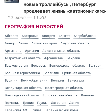
новые троллейбусы, Петербург
продлевает жизнь «автономникам»
12 июня — 11:30
ГЕОГРАФИЯ НОВОСТЕЙ
Абхазия
Австралия
Австрия
Адыгея
Азербайджан
Алжир
Алтай
Алтайский край
Амурская область
Аргентина
Армения
Архангельская область
Астраханская область
Афганистан
Бахрейн
Башкортостан
Беларусь
Белгородская область
Болгария
Босния и Герцеговина
Бразилия
Брянская область
Бурятия
Великобритания
Венгрия
Венесуэла
Владимирская область
Волгоградская область
Вологодская область
Воронежская область
Вьетнам
Германия
Греция
Грузия
Дагестан
Дания
Еврейская АО
Египет
Забайкальский край