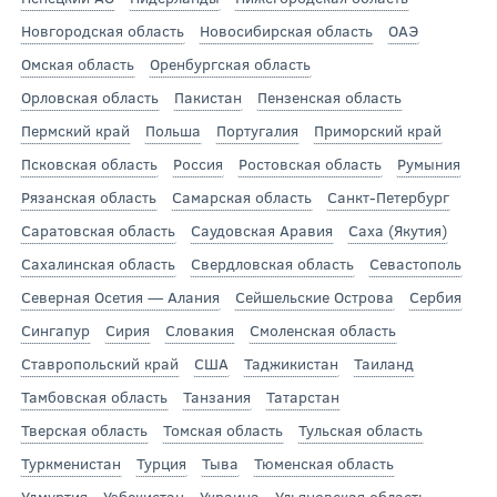
Новгородская область
Новосибирская область
ОАЭ
Омская область
Оренбургская область
Орловская область
Пакистан
Пензенская область
Пермский край
Польша
Португалия
Приморский край
Псковская область
Россия
Ростовская область
Румыния
Рязанская область
Самарская область
Санкт-Петербург
Саратовская область
Саудовская Аравия
Саха (Якутия)
Сахалинская область
Свердловская область
Севастополь
Северная Осетия — Алания
Сейшельские Острова
Сербия
Сингапур
Сирия
Словакия
Смоленская область
Ставропольский край
США
Таджикистан
Таиланд
Тамбовская область
Танзания
Татарстан
Тверская область
Томская область
Тульская область
Туркменистан
Турция
Тыва
Тюменская область
Удмуртия
Узбекистан
Украина
Ульяновская область