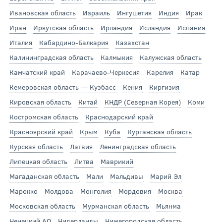
Ивановская область
Израиль
Ингушетия
Индия
Ирак
Иран
Иркутская область
Ирландия
Исландия
Испания
Италия
Кабардино-Балкария
Казахстан
Калининградская область
Калмыкия
Калужская область
Камчатский край
Карачаево-Черкесия
Карелия
Катар
Кемеровская область — Кузбасс
Кения
Киргизия
Кировская область
Китай
КНДР (Северная Корея)
Коми
Костромская область
Краснодарский край
Красноярский край
Крым
Куба
Курганская область
Курская область
Латвия
Ленинградская область
Липецкая область
Литва
Маврикий
Магаданская область
Мали
Мальдивы
Марий Эл
Марокко
Молдова
Монголия
Мордовия
Москва
Московская область
Мурманская область
Мьянма
Ненецкий АО
Нидерланды
Нижегородская область