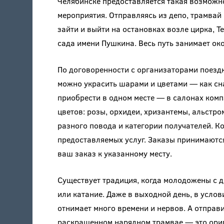
Челябинске предоставляется такая возможн
мероприятия. Отправляясь из депо, трамвай 
зайти и выйти на остановках возле цирка, 
сада имени Пушкина. Весь путь занимает око
По договоренности с организаторами поездк
можно украсить шарами и цветами — как сна
приобрести в одном месте — в салонах ком
цветов: розы, орхидеи, хризантемы, альстро
разного повода и категории получателей. К
предоставляемых услуг. Заказы принимаются
ваш заказ к указанному месту.
Существует традиция, когда молодожены с д
или катание. Даже в выходной день, в усло
отнимает много времени и нервов. А отправ
раскрашенном нарядном трамвае — это ориги