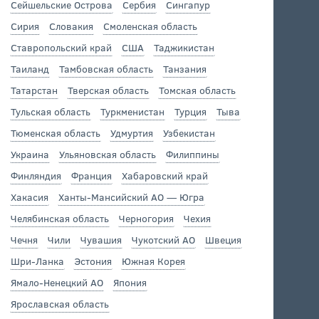
Сейшельские Острова
Сербия
Сингапур
Сирия
Словакия
Смоленская область
Ставропольский край
США
Таджикистан
Таиланд
Тамбовская область
Танзания
Татарстан
Тверская область
Томская область
Тульская область
Туркменистан
Турция
Тыва
Тюменская область
Удмуртия
Узбекистан
Украина
Ульяновская область
Филиппины
Финляндия
Франция
Хабаровский край
Хакасия
Ханты-Мансийский АО — Югра
Челябинская область
Черногория
Чехия
Чечня
Чили
Чувашия
Чукотский АО
Швеция
Шри-Ланка
Эстония
Южная Корея
Ямало-Ненецкий АО
Япония
Ярославская область