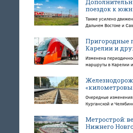
Дополнительны
поездок к южн
Также усилено движен
Дальнем Востоке и Са
Пригородные п
Карелии и дру
Изменена периодичнос
маршруты в Карелии и
Железнодорож
«километровы
Очередные изменения 
Курганской и Челябин
Метрострой: в
Нижнего Новго