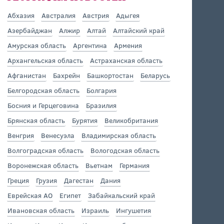
Абхазия
Австралия
Австрия
Адыгея
Азербайджан
Алжир
Алтай
Алтайский край
Амурская область
Аргентина
Армения
Архангельская область
Астраханская область
Афганистан
Бахрейн
Башкортостан
Беларусь
Белгородская область
Болгария
Босния и Герцеговина
Бразилия
Брянская область
Бурятия
Великобритания
Венгрия
Венесуэла
Владимирская область
Волгоградская область
Вологодская область
Воронежская область
Вьетнам
Германия
Греция
Грузия
Дагестан
Дания
Еврейская АО
Египет
Забайкальский край
Ивановская область
Израиль
Ингушетия