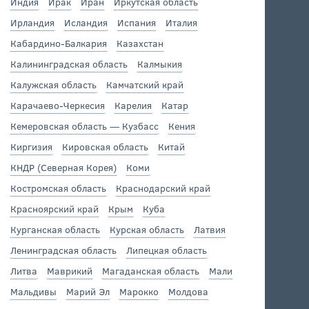
Индия
Ирак
Иран
Иркутская область
Ирландия
Исландия
Испания
Италия
Кабардино-Балкария
Казахстан
Калининградская область
Калмыкия
Калужская область
Камчатский край
Карачаево-Черкесия
Карелия
Катар
Кемеровская область — Кузбасс
Кения
Киргизия
Кировская область
Китай
КНДР (Северная Корея)
Коми
Костромская область
Краснодарский край
Красноярский край
Крым
Куба
Курганская область
Курская область
Латвия
Ленинградская область
Липецкая область
Литва
Маврикий
Магаданская область
Мали
Мальдивы
Марий Эл
Марокко
Молдова