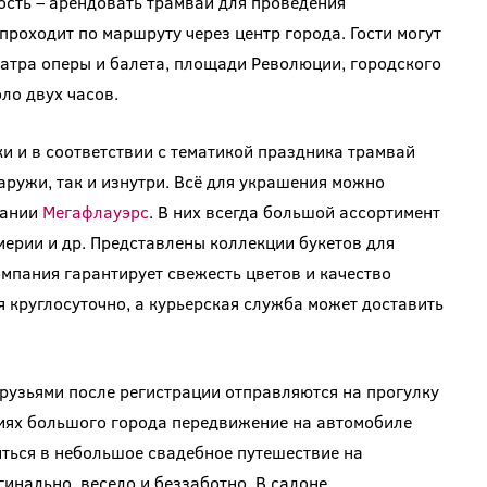
ость – арендовать трамвай для проведения
проходит по маршруту через центр города. Гости могут
Театра оперы и балета, площади Революции, городского
ло двух часов.
и и в соответствии с тематикой праздника трамвай
ружи, так и изнутри. Всё для украшения можно
пании
Мегафлауэрс
. В них всегда большой ассортимент
мерии и др. Представлены коллекции букетов для
омпания гарантирует свежесть цветов и качество
 круглосуточно, а курьерская служба может доставить
рузьями после регистрации отправляются на прогулку
виях большого города передвижение на автомобиле
иться в небольшое свадебное путешествие на
нально, весело и беззаботно. В салоне