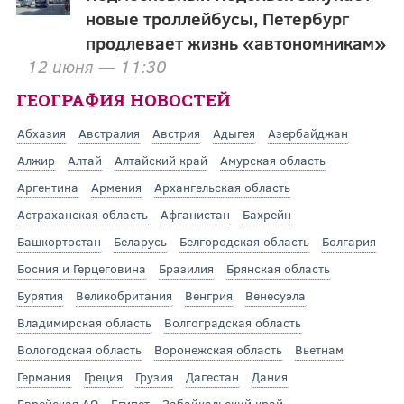
новые троллейбусы, Петербург
продлевает жизнь «автономникам»
12 июня — 11:30
ГЕОГРАФИЯ НОВОСТЕЙ
Абхазия
Австралия
Австрия
Адыгея
Азербайджан
Алжир
Алтай
Алтайский край
Амурская область
Аргентина
Армения
Архангельская область
Астраханская область
Афганистан
Бахрейн
Башкортостан
Беларусь
Белгородская область
Болгария
Босния и Герцеговина
Бразилия
Брянская область
Бурятия
Великобритания
Венгрия
Венесуэла
Владимирская область
Волгоградская область
Вологодская область
Воронежская область
Вьетнам
Германия
Греция
Грузия
Дагестан
Дания
Еврейская АО
Египет
Забайкальский край