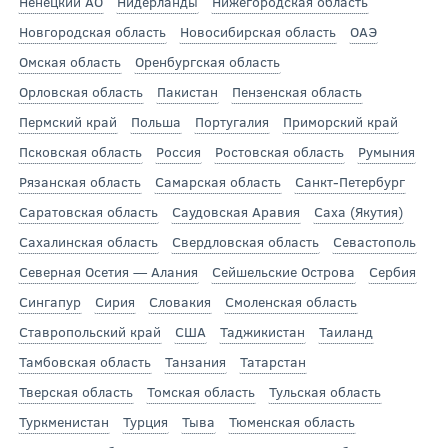
Ненецкий АО
Нидерланды
Нижегородская область
Новгородская область
Новосибирская область
ОАЭ
Омская область
Оренбургская область
Орловская область
Пакистан
Пензенская область
Пермский край
Польша
Португалия
Приморский край
Псковская область
Россия
Ростовская область
Румыния
Рязанская область
Самарская область
Санкт-Петербург
Саратовская область
Саудовская Аравия
Саха (Якутия)
Сахалинская область
Свердловская область
Севастополь
Северная Осетия — Алания
Сейшельские Острова
Сербия
Сингапур
Сирия
Словакия
Смоленская область
Ставропольский край
США
Таджикистан
Таиланд
Тамбовская область
Танзания
Татарстан
Тверская область
Томская область
Тульская область
Туркменистан
Турция
Тыва
Тюменская область