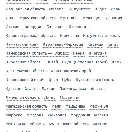
Ивановская область
Израиль
Ингушетия
Индия
Ирак
Иран
Иркутская область
Ирландия
Исландия
Испания
Италия
Кабардино-Балкария
Казахстан
Калининградская область
Калмыкия
Калужская область
Камчатский край
Карачаево-Черкесия
Карелия
Катар
Кемеровская область — Кузбасс
Кения
Киргизия
Кировская область
Китай
КНДР (Северная Корея)
Коми
Костромская область
Краснодарский край
Красноярский край
Крым
Куба
Курганская область
Курская область
Латвия
Ленинградская область
Липецкая область
Литва
Маврикий
Магаданская область
Мали
Мальдивы
Марий Эл
Марокко
Молдова
Монголия
Мордовия
Москва
Московская область
Мурманская область
Мьянма