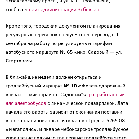
Чебоксарскому просп., и ул. И.П. Прокопьева,
сообщает
сайт администрации Чебоксар
.
Кроме того, городским документом планирования
регулярных перевозок предусмотрен перевод с 1
сентября на работу по регулируемым тарифам
автобусного маршрута
№ 65
«мкр. Садовый — ул.
Стартовая».
В ближайшие недели должен открыться и
троллейбусный маршрут
№ 10
«Железнодорожный
вокзал — микрорайон "Садовый"»,
разработанный
для электробусов
с динамической подзарядкой. Дата
начала его работы зависит от окончания поставки
всех запланированных пяти машин Тролза-5265.08
«Мегаполис». В январе Чебоксарское троллейбусное
управление получило три первые троллейбуса этого