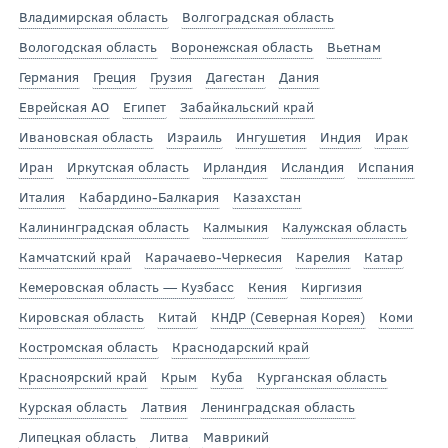
Владимирская область
Волгоградская область
Вологодская область
Воронежская область
Вьетнам
Германия
Греция
Грузия
Дагестан
Дания
Еврейская АО
Египет
Забайкальский край
Ивановская область
Израиль
Ингушетия
Индия
Ирак
Иран
Иркутская область
Ирландия
Исландия
Испания
Италия
Кабардино-Балкария
Казахстан
Калининградская область
Калмыкия
Калужская область
Камчатский край
Карачаево-Черкесия
Карелия
Катар
Кемеровская область — Кузбасс
Кения
Киргизия
Кировская область
Китай
КНДР (Северная Корея)
Коми
Костромская область
Краснодарский край
Красноярский край
Крым
Куба
Курганская область
Курская область
Латвия
Ленинградская область
Липецкая область
Литва
Маврикий