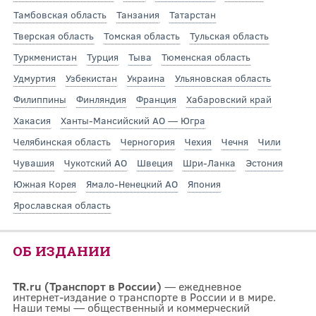
Тамбовская область
Танзания
Татарстан
Тверская область
Томская область
Тульская область
Туркменистан
Турция
Тыва
Тюменская область
Удмуртия
Узбекистан
Украина
Ульяновская область
Филиппины
Финляндия
Франция
Хабаровский край
Хакасия
Ханты-Мансийский АО — Югра
Челябинская область
Черногория
Чехия
Чечня
Чили
Чувашия
Чукотский АО
Швеция
Шри-Ланка
Эстония
Южная Корея
Ямало-Ненецкий АО
Япония
Ярославская область
ОБ ИЗДАНИИ
TR.ru (Транспорт в России)
— ежедневное
интернет-издание о транспорте в России и в мире.
Наши темы — общественный и коммерческий