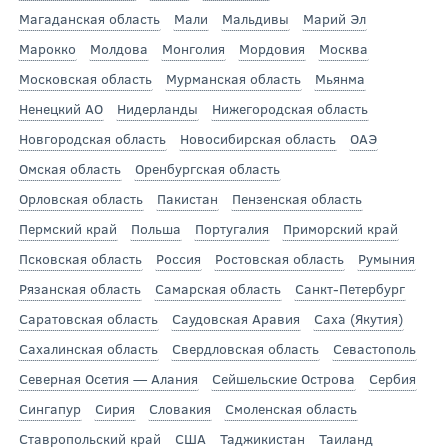
Магаданская область
Мали
Мальдивы
Марий Эл
Марокко
Молдова
Монголия
Мордовия
Москва
Московская область
Мурманская область
Мьянма
Ненецкий АО
Нидерланды
Нижегородская область
Новгородская область
Новосибирская область
ОАЭ
Омская область
Оренбургская область
Орловская область
Пакистан
Пензенская область
Пермский край
Польша
Португалия
Приморский край
Псковская область
Россия
Ростовская область
Румыния
Рязанская область
Самарская область
Санкт-Петербург
Саратовская область
Саудовская Аравия
Саха (Якутия)
Сахалинская область
Свердловская область
Севастополь
Северная Осетия — Алания
Сейшельские Острова
Сербия
Сингапур
Сирия
Словакия
Смоленская область
Ставропольский край
США
Таджикистан
Таиланд