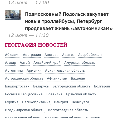
13 июня — 17:00
Подмосковный Подольск закупает
новые троллейбусы, Петербург
продлевает жизнь «автономникам»
12 июня — 11:30
ГЕОГРАФИЯ НОВОСТЕЙ
Абхазия
Австралия
Австрия
Адыгея
Азербайджан
Алжир
Алтай
Алтайский край
Амурская область
Аргентина
Армения
Архангельская область
Астраханская область
Афганистан
Бахрейн
Башкортостан
Беларусь
Белгородская область
Болгария
Босния и Герцеговина
Бразилия
Брянская область
Бурятия
Великобритания
Венгрия
Венесуэла
Владимирская область
Волгоградская область
Вологодская область
Воронежская область
Вьетнам