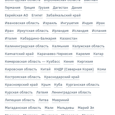
Германия
Греция
Грузия
Дагестан
Дания
Еврейская АО
Египет
Забайкальский край
Ивановская область
Израиль
Ингушетия
Индия
Ирак
Иран
Иркутская область
Ирландия
Исландия
Испания
Италия
Кабардино-Балкария
Казахстан
Калининградская область
Калмыкия
Калужская область
Камчатский край
Карачаево-Черкесия
Карелия
Катар
Кемеровская область — Кузбасс
Кения
Киргизия
Кировская область
Китай
КНДР (Северная Корея)
Коми
Костромская область
Краснодарский край
Красноярский край
Крым
Куба
Курганская область
Курская область
Латвия
Ленинградская область
Липецкая область
Литва
Маврикий
Магаданская область
Мали
Мальдивы
Марий Эл