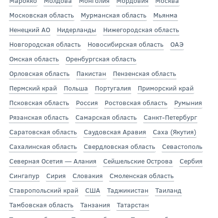
Марокко
Молдова
Монголия
Мордовия
Москва
Московская область
Мурманская область
Мьянма
Ненецкий АО
Нидерланды
Нижегородская область
Новгородская область
Новосибирская область
ОАЭ
Омская область
Оренбургская область
Орловская область
Пакистан
Пензенская область
Пермский край
Польша
Португалия
Приморский край
Псковская область
Россия
Ростовская область
Румыния
Рязанская область
Самарская область
Санкт-Петербург
Саратовская область
Саудовская Аравия
Саха (Якутия)
Сахалинская область
Свердловская область
Севастополь
Северная Осетия — Алания
Сейшельские Острова
Сербия
Сингапур
Сирия
Словакия
Смоленская область
Ставропольский край
США
Таджикистан
Таиланд
Тамбовская область
Танзания
Татарстан