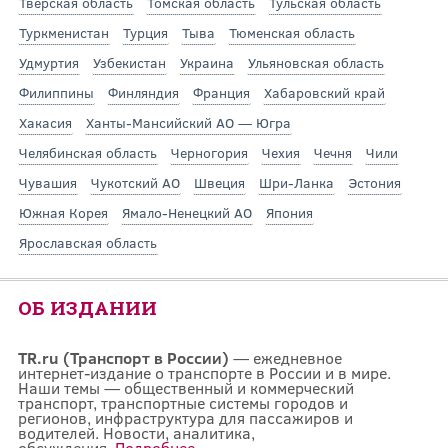
Тверская область
Томская область
Тульская область
Туркменистан
Турция
Тыва
Тюменская область
Удмуртия
Узбекистан
Украина
Ульяновская область
Филиппины
Финляндия
Франция
Хабаровский край
Хакасия
Ханты-Мансийский АО — Югра
Челябинская область
Черногория
Чехия
Чечня
Чили
Чувашия
Чукотский АО
Швеция
Шри-Ланка
Эстония
Южная Корея
Ямало-Ненецкий АО
Япония
Ярославская область
ОБ ИЗДАНИИ
TR.ru (Транспорт в России)
— ежедневное
интернет-издание о транспорте в России и в мире.
Наши темы — общественный и коммерческий
транспорт, транспортные системы городов и
регионов, инфраструктура для пассажиров и
водителей. Новости, аналитика,
обсуждения.
Подробнее...