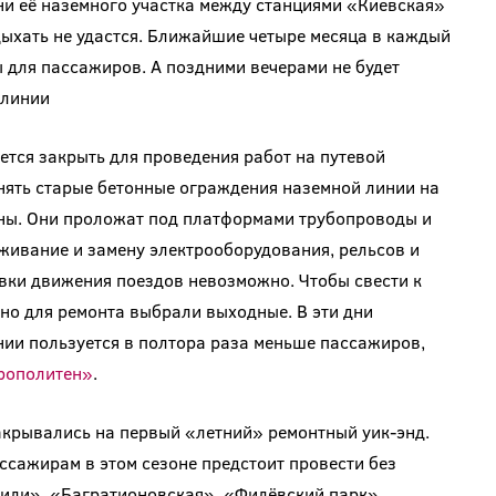
ни её наземного участка между станциями «Киевская»
тдыхать не удастся. Ближайшие четыре месяца в каждый
ы для пассажиров. А поздними вечерами не будет
 линии
тся закрыть для проведения работ на путевой
нять старые бетонные ограждения наземной линии на
ны. Они проложат под платформами трубопроводы и
уживание и замену электрооборудования, рельсов и
вки движения поездов невозможно. Чтобы свести к
но для ремонта выбрали выходные. В эти дни
нии пользуется в полтора раза меньше пассажиров,
рополитен»
.
крывались на первый «летний» ремонтный уик-энд.
ассажирам в этом сезоне предстоит провести без
Фили», «Багратионовская», «Филёвский парк»,