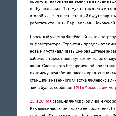
пропустят закрытия движения в выходные д
и «Кунцевская». Потому что так долго им о
второй уик-энд шесть станций будут закрыт
работать станция «Варшавская» Каховской
Наземный участок Филёвской линии потребуе
инфраструктуре. Строители продолжат заме
новые и устанавливать шумозащитные экра
кабели, а также проведут техническое обсл
шпал. Сделать это без временной приостано
минимуму неудобства пассажиров, специаль
станциями наземного участка Филёвской ли
чем в будни, сообщает
ГУП «Московский мет
25 и 26 мая
станции Филёвской линии уже за
Как выяснилось, он далеко не последний. П
станций «Студенческая», «Кутузовская», «