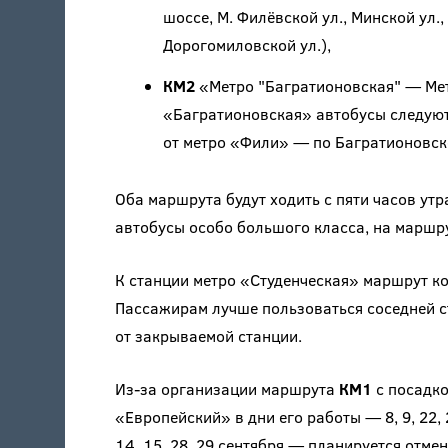
шоссе, М. Филёвской ул., Минской ул., 
Дорогомиловской ул.),
КМ2
«Метро "Багратионовская" — Мет
«Багратионовская» автобусы следуют п
от метро «Фили» — по Багратионовском
Оба маршрута будут ходить с пяти часов утр
автобусы особо большого класса, на маршр
К станции метро «Студенческая» маршрут ко
Пассажирам лучше пользоваться соседней с
от закрываемой станции.
Из-за организации маршрута
КМ1
с посадко
«Европейский» в дни его работы — 8, 9, 22, 23
14, 15, 28, 29 сентября — планируется отм