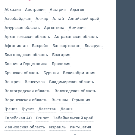
Абхазия
Австралия
Австрия
Адыгея
Азербайджан
Алжир
Алтай
Алтайский край
Амурская область
Аргентина
Армения
Архангельская область
Астраханская область
Афганистан
Бахрейн
Башкортостан
Беларусь
Белгородская область
Болгария
Босния и Герцеговина
Бразилия
Брянская область
Бурятия
Великобритания
Венгрия
Венесуэла
Владимирская область
Волгоградская область
Вологодская область
Воронежская область
Вьетнам
Германия
Греция
Грузия
Дагестан
Дания
Еврейская АО
Египет
Забайкальский край
Ивановская область
Израиль
Ингушетия