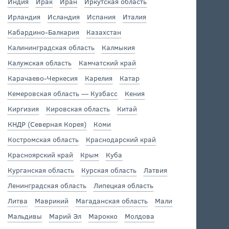
Индия
Ирак
Иран
Иркутская область
Ирландия
Исландия
Испания
Италия
Кабардино-Балкария
Казахстан
Калининградская область
Калмыкия
Калужская область
Камчатский край
Карачаево-Черкесия
Карелия
Катар
Кемеровская область — Кузбасс
Кения
Киргизия
Кировская область
Китай
КНДР (Северная Корея)
Коми
Костромская область
Краснодарский край
Красноярский край
Крым
Куба
Курганская область
Курская область
Латвия
Ленинградская область
Липецкая область
Литва
Маврикий
Магаданская область
Мали
Мальдивы
Марий Эл
Марокко
Молдова