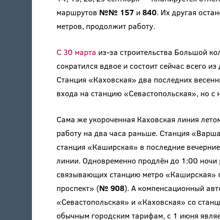
маршрутов
№№ 157
и
840
. Их другая оста
метров, продолжит работу.
С 30 марта
из-за строительства Большой ко
сократился вдвое и состоит сейчас всего и
Станция «Каховская» два последних весенн
входа на станцию «Севастопольская», но с 
Сама же укороченная Каховская линия летом
работу на два часа раньше. Станция «Варша
станция «Каширская» в последние вечерние
линии. Одновременно продлён до 1:00 ночи
связывающих станцию метро «Каширская» с
проспект» (
№ 908
). А компенсационный ав
«Севастопольская» и «Каховская» со станц
обычным городским тарифам, с 1 июня являе