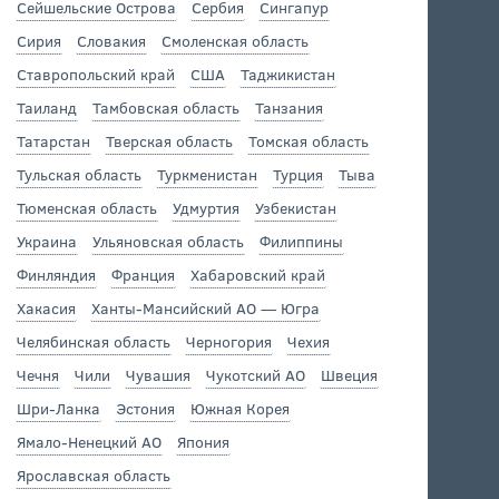
Сейшельские Острова
Сербия
Сингапур
Сирия
Словакия
Смоленская область
Ставропольский край
США
Таджикистан
Таиланд
Тамбовская область
Танзания
Татарстан
Тверская область
Томская область
Тульская область
Туркменистан
Турция
Тыва
Тюменская область
Удмуртия
Узбекистан
Украина
Ульяновская область
Филиппины
Финляндия
Франция
Хабаровский край
Хакасия
Ханты-Мансийский АО — Югра
Челябинская область
Черногория
Чехия
Чечня
Чили
Чувашия
Чукотский АО
Швеция
Шри-Ланка
Эстония
Южная Корея
Ямало-Ненецкий АО
Япония
Ярославская область