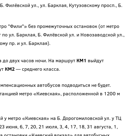
Б. Филёвской ул., ул. Барклая, Кутузовскому просп., Б.
ро "Фили"» без промежуточных остановок (от метро
о ул. Барклая, Б. Филёвской ул. и Новозаводской ул.,
у пр. и ул. Барклая).
а до двух часов ночи. На маршрут
КМ1
выйдут
ут
КМ2
— среднего класса.
мпенсационных автобусов подводиться не будет.
танцией метро «Киевская», расположенной в 1200 м
й у метро «Киевская» на Б. Дорогомиловской ул. у ТЦ
 июня, 6, 7, 20, 21 июля, 3, 4, 17, 18, 31 августа, 1,
ена остановки «Киевский вокзал» для автобусных