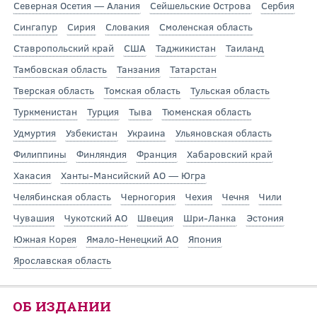
Северная Осетия — Алания
Сейшельские Острова
Сербия
Сингапур
Сирия
Словакия
Смоленская область
Ставропольский край
США
Таджикистан
Таиланд
Тамбовская область
Танзания
Татарстан
Тверская область
Томская область
Тульская область
Туркменистан
Турция
Тыва
Тюменская область
Удмуртия
Узбекистан
Украина
Ульяновская область
Филиппины
Финляндия
Франция
Хабаровский край
Хакасия
Ханты-Мансийский АО — Югра
Челябинская область
Черногория
Чехия
Чечня
Чили
Чувашия
Чукотский АО
Швеция
Шри-Ланка
Эстония
Южная Корея
Ямало-Ненецкий АО
Япония
Ярославская область
ОБ ИЗДАНИИ