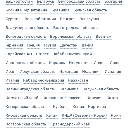
Башкортостан
Беларусь
Белгородская область
Болгария
Босния и Герцеговина
Бразилия
Брянская область
Бурятия
Великобритания
Венгрия
Венесуэла
Владимирская область
Волгоградская область
Вологодская область
Воронежская область
Вьетнам
Германия
Греция
Грузия
Дагестан
Дания
Еврейская АО
Египет
Забайкальский край
Ивановская область
Израиль
Ингушетия
Индия
Ирак
Иран
Иркутская область
Ирландия
Исландия
Испания
Италия
Кабардино-Балкария
Казахстан
Калининградская область
Калмыкия
Калужская область
Камчатский край
Карачаево-Черкесия
Карелия
Катар
Кемеровская область — Кузбасс
Кения
Киргизия
Кировская область
Китай
КНДР (Северная Корея)
Коми
Костромская область
Краснодарский край