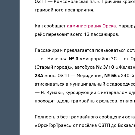
ОЗТП — Комсомольская пл.». Причины кроют
трамвайного предприятия.
Как сообщает
администрация Орска
, маршр
рейс перевозит всего 13 пассажиров.
Пассажирам предлагается пользоваться ос
— ст. Никель»,
№ 3
«микрорайон 3С — ст. О
(Старый город)», автобуса
№ 3/10
«Железно
23А
«пос. ОЗТП — Меридиан»,
№ 55
«240-й 
втискиваться в муниципальный «садоводче
— Н. Кумак», курсирующий с интервалом од
проходят вдоль трамвайных рельсов, отклоня
Полностью без трамвайного сообщения оста
«ОрскГорТранс» от посёлка ОЗТП до Вокзаль