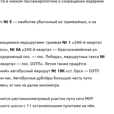
ся в низком пассажиропотоке и сокращении издержек
ут
№ 5
— наиболее убыточный из трамвайных, и за
тающимися маршрутами: трамвая
№ 1
«240-й квартал
рск»,
№ 5А
«240-й квартал — Краснознамённая ул.
дорожный пос. — пос. Победа», маршрутных такси
№
квартал — пос. ОЗТП». Летом также придётся
ский» автобусный маршрут
№ 18К
«ст. Орск — ОЗТП
ин час. Автобусные дублёры большую часть пути
ясь от них не далее километра.
нется шестикилометровый участок пути сети МУП
ного шоссе с 11 остановочными пунктами на нём.