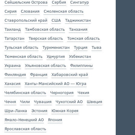
Сейшельские Острова
Сербия
Сингапур
Сирия
Словакия
Смоленская область
Ставропольский край
США
Таджикистан
Таиланд
Тамбовская область
Танзания
Татарстан
Тверская область
Томская область
Тульская область
Туркменистан
Турция
Тыва
Тюменская область
Удмуртия
Узбекистан
Украина
Ульяновская область
Филиппины
Финляндия
Франция
Хабаровский край
Хакасия
Ханты-Мансийский АО — Югра
Челябинская область
Черногория
Чехия
Чечня
Чили
Чувашия
Чукотский АО
Швеция
Шри-Ланка
Эстония
Южная Корея
Ямало-Ненецкий АО
Япония
Ярославская область