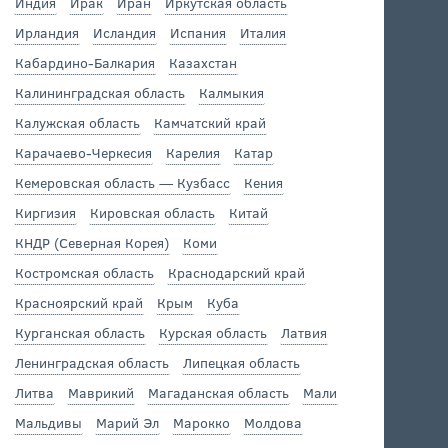
Индия
Ирак
Иран
Иркутская область
Ирландия
Исландия
Испания
Италия
Кабардино-Балкария
Казахстан
Калининградская область
Калмыкия
Калужская область
Камчатский край
Карачаево-Черкесия
Карелия
Катар
Кемеровская область — Кузбасс
Кения
Киргизия
Кировская область
Китай
КНДР (Северная Корея)
Коми
Костромская область
Краснодарский край
Красноярский край
Крым
Куба
Курганская область
Курская область
Латвия
Ленинградская область
Липецкая область
Литва
Маврикий
Магаданская область
Мали
Мальдивы
Марий Эл
Марокко
Молдова