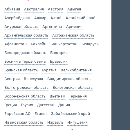
Абхазия
Австралия
Австрия
Адыгея
Азербайджан
Алжир
Алтай
Алтайский край
Амурская область
Аргентина
Армения
Архангельская область
Астраханская область
Афганистан
Бахрейн
Башкортостан
Беларусь
Белгородская область
Болгария
Босния и Герцеговина
Бразилия
Брянская область
Бурятия
Великобритания
Венгрия
Венесуэла
Владимирская область
Волгоградская область
Вологодская область
Воронежская область
Вьетнам
Германия
Греция
Грузия
Дагестан
Дания
Еврейская АО
Египет
Забайкальский край
Ивановская область
Израиль
Ингушетия