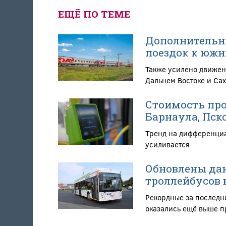
ЕЩЁ ПО ТЕМЕ
Дополнительны
поездок к южн
Также усилено движен
Дальнем Востоке и Са
Стоимость про
Барнаула, Пско
Тренд на дифференциа
усиливается
Обновлены дан
троллейбусов в
Рекордные за последни
оказались ещё выше 