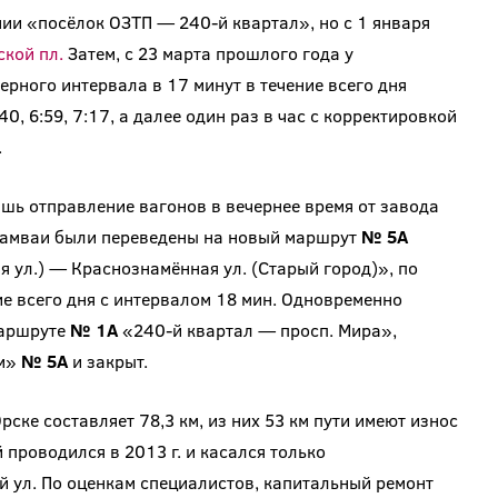
ии «посёлок ОЗТП — 240-й квартал», но с 1 января
кой пл.
Затем, с 23 марта прошлого года у
ерного интервала в 17 минут в течение всего дня
40, 6:59, 7:17, а далее один раз в час с корректировкой
.
шь отправление вагонов в вечернее время от завода
рамваи были переведены на новый маршрут
№ 5А
я ул.) — Краснознамённая ул. (Старый город)», по
ие всего дня с интервалом 18 мин. Одновременно
маршруте
№ 1А
«240-й квартал — просп. Мира»,
ом»
№ 5А
и закрыт.
ске составляет 78,3 км, из них 53 км пути имеют износ
проводился в 2013 г. и касался только
 ул. По оценкам специалистов, капитальный ремонт