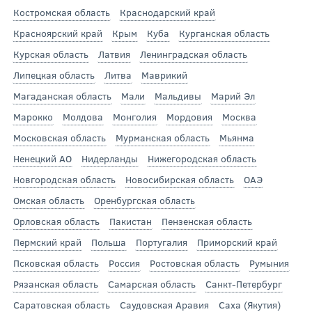
Костромская область
Краснодарский край
Красноярский край
Крым
Куба
Курганская область
Курская область
Латвия
Ленинградская область
Липецкая область
Литва
Маврикий
Магаданская область
Мали
Мальдивы
Марий Эл
Марокко
Молдова
Монголия
Мордовия
Москва
Московская область
Мурманская область
Мьянма
Ненецкий АО
Нидерланды
Нижегородская область
Новгородская область
Новосибирская область
ОАЭ
Омская область
Оренбургская область
Орловская область
Пакистан
Пензенская область
Пермский край
Польша
Португалия
Приморский край
Псковская область
Россия
Ростовская область
Румыния
Рязанская область
Самарская область
Санкт-Петербург
Саратовская область
Саудовская Аравия
Саха (Якутия)