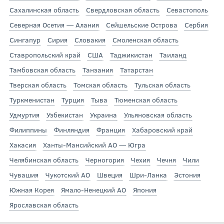
Сахалинская область
Свердловская область
Севастополь
Северная Осетия — Алания
Сейшельские Острова
Сербия
Сингапур
Сирия
Словакия
Смоленская область
Ставропольский край
США
Таджикистан
Таиланд
Тамбовская область
Танзания
Татарстан
Тверская область
Томская область
Тульская область
Туркменистан
Турция
Тыва
Тюменская область
Удмуртия
Узбекистан
Украина
Ульяновская область
Филиппины
Финляндия
Франция
Хабаровский край
Хакасия
Ханты-Мансийский АО — Югра
Челябинская область
Черногория
Чехия
Чечня
Чили
Чувашия
Чукотский АО
Швеция
Шри-Ланка
Эстония
Южная Корея
Ямало-Ненецкий АО
Япония
Ярославская область