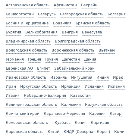
Астраханская область
Афганистан
Бахрейн
Башкортостан
Беларусь
Белгородская область
Болгария
Босния и Герцеговина
Бразилия
Брянская область
Бурятия
Великобритания
Венгрия
Венесуэла
Владимирская область
Волгоградская область
Вологодская область
Воронежская область
Вьетнам
Германия
Греция
Грузия
Дагестан
Дания
Еврейская АО
Египет
Забайкальский край
Ивановская область
Израиль
Ингушетия
Индия
Ирак
Иран
Иркутская область
Ирландия
Исландия
Испания
Италия
Кабардино-Балкария
Казахстан
Калининградская область
Калмыкия
Калужская область
Камчатский край
Карачаево-Черкесия
Карелия
Катар
Кемеровская область — Кузбасс
Кения
Киргизия
Кировская область
Китай
КНДР (Северная Корея)
Коми